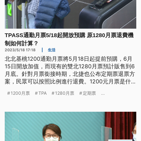
TPASS通勤月票5/18起開放預購 原1280月票退費機
制如何計算？
2023/5/18 17:18
|
生活
北北基桃1200通勤月票將5月18日起提前預購，6月
15日開放加值，而現有的雙北1280月票預計販售到6
月底。針對月票銜接時期，北捷也公布定期票退票方
案，民眾可以按照比例進行退費。1200元月票是什
麼？與1280月票有何差異？定期票退票如何計算？
1200月票
TPA
1280月票
定期票
...
《公視新聞網》帶您一文了解。