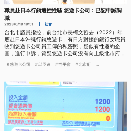
職員赴日本行銷遭控性騷 悠遊卡公司：已記申誡調
職
2023/6/19 19:51
|
社會
台北市議員指控，前台北市長柯文哲去（2022）年
底赴日本沖繩行銷悠遊卡，有日方對接的銀行女職員
收到悠遊卡公司員工傳的私密照，疑似有性邀約企
圖，進行申訴，質疑悠遊卡公司沒有向上級北市府通
報。對此悠遊卡公司回應有召開性平會，記申誡兩次
悠遊卡公司
邱臣遠
性平會
北市府
...
並調整職務。