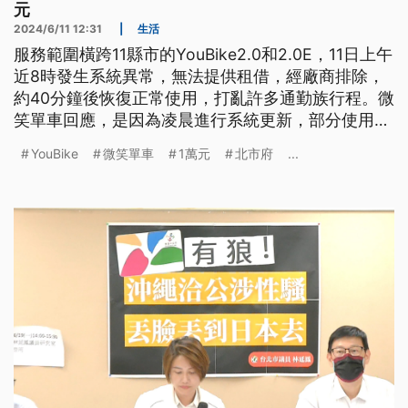
元
2024/6/11 12:31
|
生活
服務範圍橫跨11縣市的YouBike2.0和2.0E，11日上午
近8時發生系統異常，無法提供租借，經廠商排除，
約40分鐘後恢復正常使用，打亂許多通勤族行程。微
笑單車回應，是因為凌晨進行系統更新，部分使用中
或低電量的車輛尚未完成更新所導致。台北市交通局
YouBike
微笑單車
1萬元
北市府
...
表示，在尖峰時段影響民眾通勤權益，將依合約加重
處罰廠商至10萬元，並要求提出檢討報告。