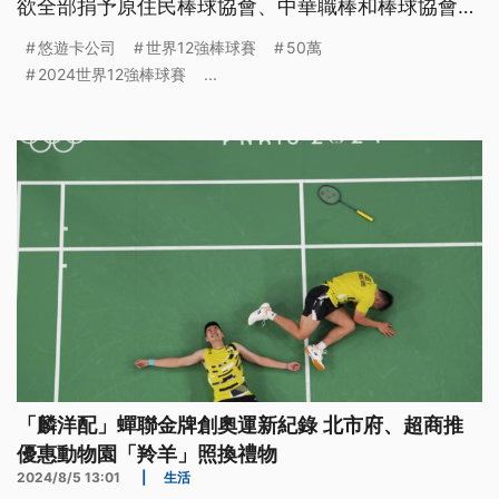
欲全部捐予原住民棒球協會、中華職棒和棒球協會，
來推廣原鄉的棒球發展。（這條新聞標題、前言是臺
悠遊卡公司
世界12強棒球賽
50萬
語文。）
2024世界12強棒球賽
...
「麟洋配」蟬聯金牌創奧運新紀錄 北市府、超商推
優惠動物園「羚羊」照換禮物
2024/8/5 13:01
|
生活