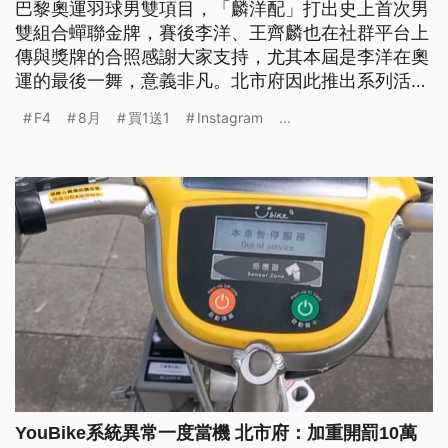
巴黎奧運羽球男雙項目，「麟洋配」打出史上首次男
雙組合蟬聯金牌，賽後李洋、王齊麟也在社群平台上
傳與獎牌的合照感謝大家支持，尤其本屆是李洋在奧
運的最後一舞，意義非凡。北市府因此推出系列活
動，包括8/6-12全市12座運動中心健身房、游泳池入
F4
8月
買1送1
Instagram
...
場免費，和台北市立動物園「羚羊」合照，可以換限
量禮物等優惠。
YouBike系統異常一度當機 北市府：加重開罰10萬