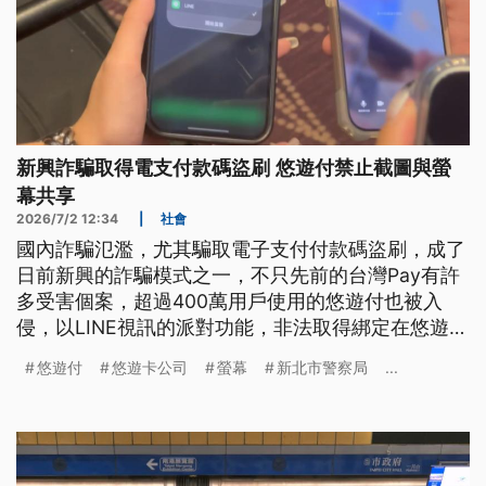
新興詐騙取得電支付款碼盜刷 悠遊付禁止截圖與螢
幕共享
2026/7/2 12:34
|
社會
國內詐騙氾濫，尤其騙取電子支付付款碼盜刷，成了
日前新興的詐騙模式之一，不只先前的台灣Pay有許
多受害個案，超過400萬用戶使用的悠遊付也被入
侵，以LINE視訊的派對功能，非法取得綁定在悠遊付
的付款碼，指派車手盜刷。光是今（2026）年4到6
悠遊付
悠遊卡公司
螢幕
新北市警察局
...
月，雙北警方啟動專案查緝這類掃碼盜刷案件，就抓
到241人涉案。