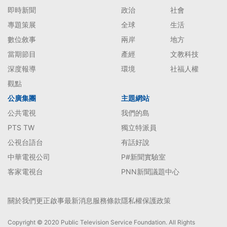
即時新聞
政治
社會
專題策展
全球
生活
數位敘事
兩岸
地方
當期節目
產經
文教科技
深度報導
環境
社福人權
觀點
公廣集團
主題網站
公共電視
我們的島
PTS TW
獨立特派員
公視台語台
有話好說
中華電視公司
P#新聞實驗室
客家電視台
PNN新聞議題中心
關於我們
更正啟事
最新消息
服務條款
隱私權保護政策
Copyright © 2020 Public Television Service Foundation. All Rights