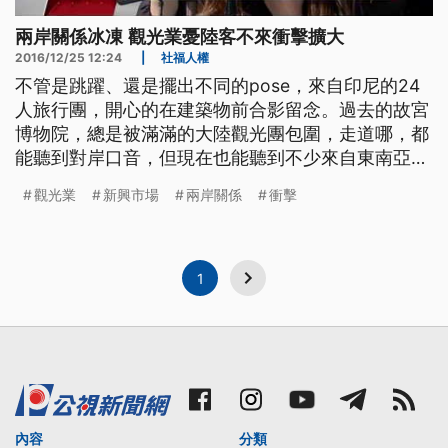
兩岸關係冰凍 觀光業憂陸客不來衝擊擴大
2016/12/25 12:24
|
社福人權
不管是跳躍、還是擺出不同的pose，來自印尼的24
人旅行團，開心的在建築物前合影留念。過去的故宮
博物院，總是被滿滿的大陸觀光團包圍，走道哪，都
能聽到對岸口音，但現在也能聽到不少來自東南亞國
家的語言。 ==印尼旅客 Mario Wilson== 台灣是個
觀光業
新興市場
兩岸關係
衝擊
很棒的國家 各方面都很好 ==印尼旅客 Silvia
Sylvana== 不管是學校假日 或是國定假日 越來越多
(印尼)旅客來台灣
1
內容
分類