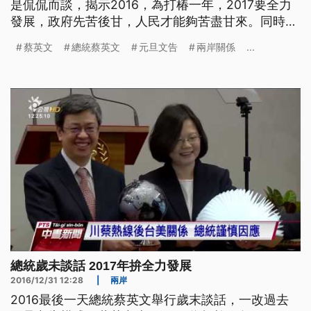
是侃侃而談，揭示2016，為打椿一年，2017要全力
發展，政府先苦後甘，人民才能夠苦盡甘來。同時，
也對於兩岸關係走向，加重力道、向對岸喊話。 不
蔡英文
總統蔡英文
元旦文告
兩岸關係
...
做元旦文告，改為歲末談話，總統蔡英文針對兩岸關
係，共軍近期不斷有軍機巡台和遼寧艦演練行動，蔡
英文也加重力道，向對岸喊話。 ==總統 蔡英文==
北
總統歲未談話 2017年拚全力發展
2016/12/31 12:28
|
兩岸
2016最後一天總統蔡英文舉行歲末談話，一改過去