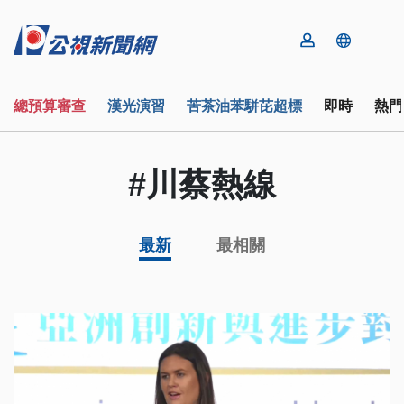
總預算審查
漢光演習
苦茶油苯駢芘超標
即時
熱門
#川蔡熱線
最新
最相關