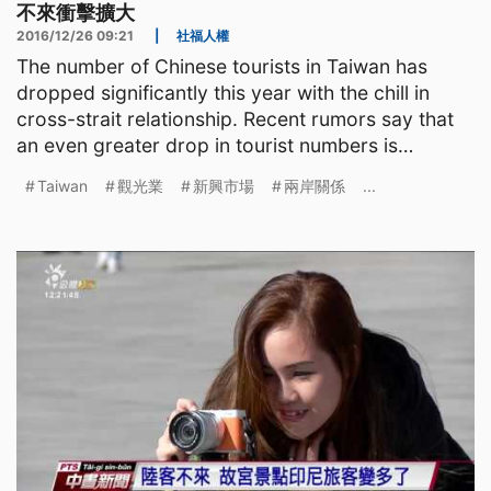
不來衝擊擴大
2016/12/26 09:21
|
社福人權
The number of Chinese tourists in Taiwan has
dropped significantly this year with the chill in
cross-strait relationship. Recent rumors say that
an even greater drop in tourist numbers is
expected nex
Taiwan
觀光業
新興市場
兩岸關係
...