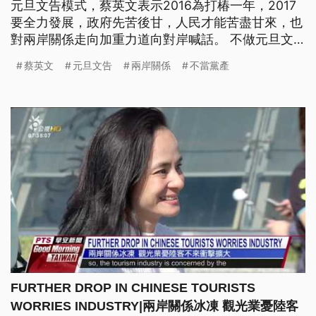
元旦文告模式，蔡英文表示2016為打椿一年，2017
要全力發展，政府先苦後甘，人民才能苦盡甘來，也
對兩岸關係走向加重力道向對岸喊話。 不做元旦文
告改為歲末談話，針對兩岸關係，共軍近期不斷有軍
蔡英文
元旦文告
兩岸關係
不當黨產
機巡台和遼寧艦演練行動，蔡英文也加重力道，向對
岸喊話。 ==總統 蔡英文== 北京當局正一步步地
退回對台灣分化 打壓甚至威脅恫嚇的老路
FURTHER DROP IN CHINESE TOURISTS
WORRIES INDUSTRY|兩岸關係冰凍 觀光業憂陸客