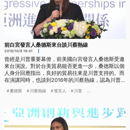
前白宮發言人桑德斯來台談川蔡熱線
2019/10/8 19:41
|
曾經是川普重要幕僚，前美國白宮發言人桑德斯受邀
來台演說。對於台美貿易能否更進一步，桑德斯以個
人身分回應指出，良好的貿易往來是川普支持的。而
在演講同時，也談到2016年的川蔡熱線，認為川普
對中國的策略，就是採取強硬態度。 桑德斯說：
桑德斯
川蔡熱線
發言人
川普
...
「川普總統一直對中國採取強硬路線，他知道這種關
係很重要，美國在亞洲擁有強大的盟友可以追溯到幾
十年前，自川普總統上任以來，他為加強這種關係做
了很多艱難的工作。」 談到台美關