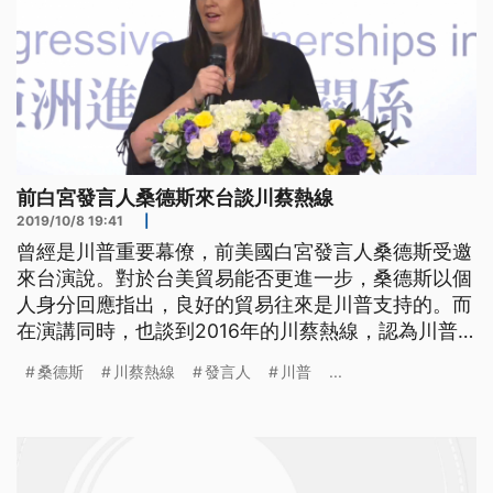
前白宮發言人桑德斯來台談川蔡熱線
2019/10/8 19:41
|
曾經是川普重要幕僚，前美國白宮發言人桑德斯受邀
來台演說。對於台美貿易能否更進一步，桑德斯以個
人身分回應指出，良好的貿易往來是川普支持的。而
在演講同時，也談到2016年的川蔡熱線，認為川普
對中國的策略，就是採取強硬態度。 桑德斯說：
桑德斯
川蔡熱線
發言人
川普
...
「川普總統一直對中國採取強硬路線，他知道這種關
係很重要，美國在亞洲擁有強大的盟友可以追溯到幾
十年前，自川普總統上任以來，他為加強這種關係做
了很多艱難的工作。」 談到台美關