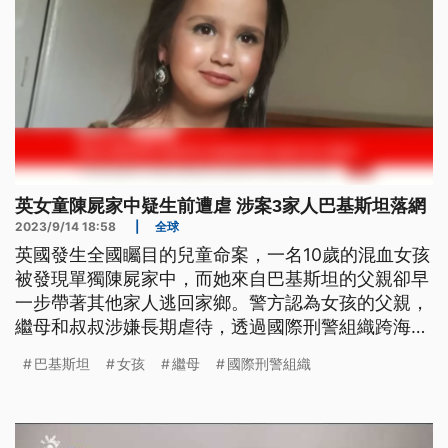
英女童陳屍家中疑生前遭虐 涉案3家人巴基斯坦落網
2023/9/14 18:58
|
全球
英國發生全國矚目的兒童命案，一名10歲的混血女孩
被發現單獨陳屍家中，而她來自巴基斯坦的父親卻早
一步帶著其他家人逃回家鄉。警方認為女孩的父親，
繼母和叔叔涉嫌長期虐待，透過國際刑警組織跨海追
捕，週三把3名嫌犯押回倫敦。
巴基斯坦
女孩
繼母
國際刑警組織