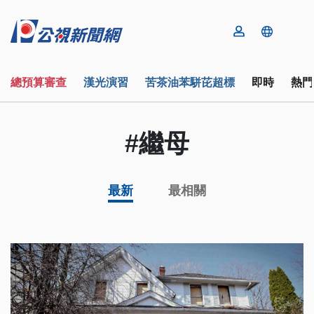
總預算審查
漢光演習
苦茶油苯駢芘超標
即時
熱門
#繼母
最新
最相關