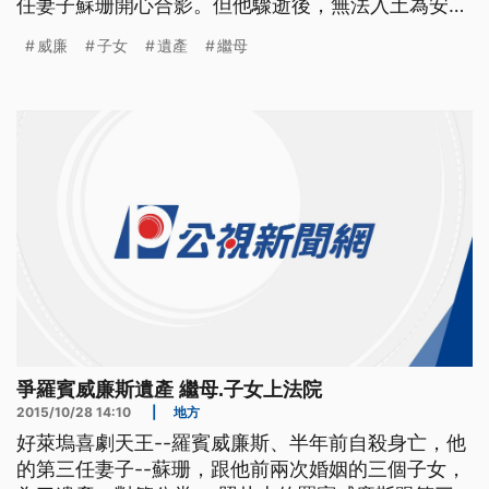
任妻子蘇珊開心合影。但他驟逝後，無法入土為安。
蘇珊跟威廉斯前兩任婚姻留下的三個成年子女反目成
威廉
子女
遺產
繼母
仇，去年12月蘇珊指控，羅賓的子女，未經告知，拿
走兩人家中物品。因此提告要求保留1200件私人物
品，包括家庭照片、手錶跟羅賓在2011年婚禮時穿著
的燕尾服。
爭羅賓威廉斯遺產 繼母.子女上法院
2015/10/28 14:10
|
地方
好萊塢喜劇天王--羅賓威廉斯、半年前自殺身亡，他
的第三任妻子--蘇珊，跟他前兩次婚姻的三個子女，