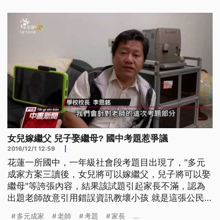
合法後，未來女兒可以嫁繼父，兒子可以娶繼母，而
且家庭中配偶可以三人以上，還可以隨時結婚、離
婚，誇張內容引起家長不滿
女兒嫁繼父 兒子娶繼母? 國中考題惹爭議
2016/12/1 12:59
|
花蓮一所國中，一年級社會段考題目出現了，"多元
成家方案三讀後，女兒將可以嫁繼父，兒子將可以娶
繼母"等誇張內容，結果該試題引起家長不滿，認為
出題老師故意引用錯誤資訊教壞小孩 就是這張公民
試題考卷，上面寫著要是同性戀合法後，未來女兒可
多元成家
老師
考題
家長
...