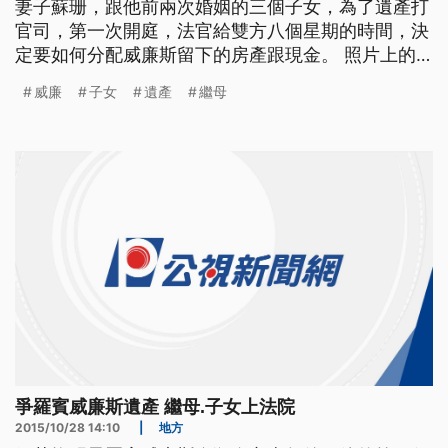
妻子蘇珊，跟他前兩次婚姻的三個子女，為了遺產打
官司，第一次開庭，法官給雙方八個星期的時間，決
定要如何分配威廉斯留下的房產跟現金。 照片上的
羅賓威廉斯跟第三任妻子蘇珊開心合影。但他驟逝
威廉
子女
遺產
繼母
後，無法入土為安。蘇珊跟威廉斯前兩任婚姻留下的
三個成年子女反目成仇，去年12月蘇珊指控，羅賓的
子女，未經告知，拿走兩人家中物品。因此提告要求
保留1200件私人物品，包
爭羅賓威廉斯遺產 繼母.子女上法院
2015/10/28 14:10
|
地方