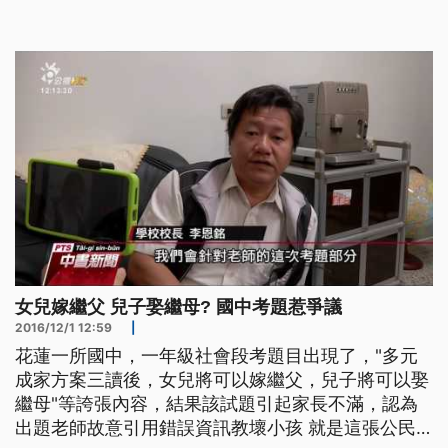
以嫁繼父，兒子可以娶繼母，而且家庭中配偶可以三
人以上，還可以隨時結婚、離婚，誇張內容引起家長
不滿。 ==聲音來源 學生家長=== 真是狗屁倒灶 我
覺得他
女兒嫁繼父 兒子娶繼母? 國中考題惹爭議
2016/12/1 12:59
|
花蓮一所國中，一年級社會段考題目出現了，"多元
成家方案三讀後，女兒將可以嫁繼父，兒子將可以娶
繼母"等誇張內容，結果該試題引起家長不滿，認為
出題老師故意引用錯誤資訊教壞小孩 就是這張公民