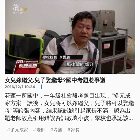
婚，誇張內容引起家長不滿
女兒嫁繼父.兒子娶繼母?國中考題惹爭議
2016/12/1 19:24
|
花蓮一所國中，一年級社會段考題目出現，"多元成
家方案三讀後，女兒將可以嫁繼父，兒子將可以娶繼
母"等誇張內容，結果該試題引起家長不滿，認為出
題老師故意引用錯誤資訊教壞小孩，學校也承認該試
題有問題，除了該題送分外，還要將老師送教評會審
多元成家
老師
考題
家長
...
議。 就是這張公民試題考卷，上面寫著要是同性戀