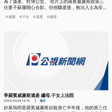
為了遺產、對簿公堂。 照片上的羅賓威廉斯跟第三
任妻子蘇珊開心合影。但他驟逝後，無法入土為安。
蘇珊跟威廉斯前兩任婚姻留下的三個成年子女反目成
威廉
子女
遺產
繼母
仇，去年12月蘇珊指控，羅賓的子女，未經告知，拿
走兩人家中物品。因此提告要求保留1200件私人物
品，包括家庭照片、手錶跟羅賓在2011年婚禮時穿著
的燕尾服。
爭羅賓威廉斯遺產 繼母.子女上法院
2015/10/28 14:10
|
地方
好萊塢明星羅賓威廉斯自殺身亡半年後，他的第三任