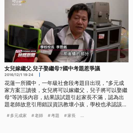
女兒嫁繼父.兒子娶繼母?國中考題惹爭議
2016/12/1 19:24
|
花蓮一所國中，一年級社會段考題目出現，"多元成
家方案三讀後，女兒將可以嫁繼父，兒子將可以娶繼
母"等誇張內容，結果該試題引起家長不滿，認為出
題老師故意引用錯誤資訊教壞小孩，學校也承認該試
題有問題，除了該題送分外，還要將老師送教評會審
多元成家
老師
考題
家長
...
議。 就是這張公民試題考卷，上面寫著要是同性戀
合法後，未來女兒可以嫁繼父，兒子可以娶繼母，而
且家庭中配偶可以三人以上，還可以隨時結婚、離