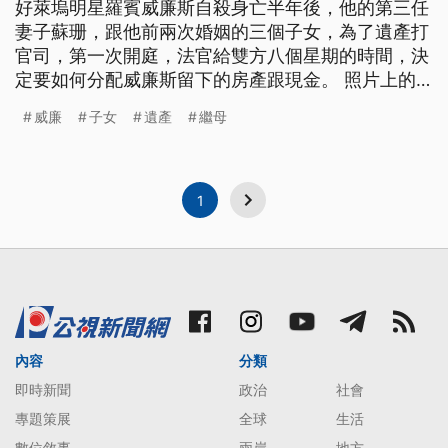
好萊塢明星羅賓威廉斯自殺身亡半年後，他的第三任
妻子蘇珊，跟他前兩次婚姻的三個子女，為了遺產打
官司，第一次開庭，法官給雙方八個星期的時間，決
定要如何分配威廉斯留下的房產跟現金。 照片上的
羅賓威廉斯跟第三任妻子蘇珊開心合影。但他驟逝
威廉
子女
遺產
繼母
後，無法入土為安。蘇珊跟威廉斯前兩任婚姻留下的
三個成年子女反目成仇，去年12月蘇珊指控，羅賓的
子女，未經告知，拿走兩人家中物品。因此提告要求
保留1200件私人物品，包
1
內容
分類
即時新聞
政治
社會
專題策展
全球
生活
數位敘事
兩岸
地方