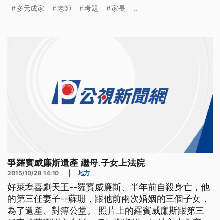
試題考卷，上面寫著要是同性戀合法後，未來女兒可
多元成家
老師
考題
家長
...
以嫁繼父，兒子可以娶繼母，而且家庭中配偶可以三
人以上，還可以隨時結婚、離婚，誇張內容引起家長
不滿。 ==聲音來源 學生家長=== 真是狗屁倒灶 我
覺得他
爭羅賓威廉斯遺產 繼母.子女上法院
2015/10/28 14:10
|
地方
好萊塢喜劇天王--羅賓威廉斯、半年前自殺身亡，他
的第三任妻子--蘇珊，跟他前兩次婚姻的三個子女，
為了遺產、對簿公堂。 照片上的羅賓威廉斯跟第三