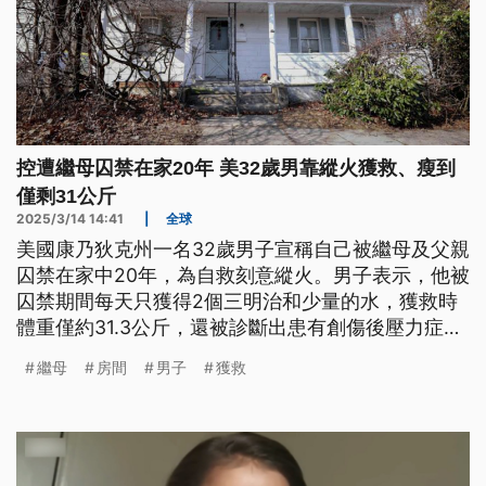
控遭繼母囚禁在家20年 美32歲男靠縱火獲救、瘦到
僅剩31公斤
2025/3/14 14:41
|
全球
美國康乃狄克州一名32歲男子宣稱自己被繼母及父親
囚禁在家中20年，為自救刻意縱火。男子表示，他被
囚禁期間每天只獲得2個三明治和少量的水，獲救時
體重僅約31.3公斤，還被診斷出患有創傷後壓力症候
群和憂鬱症。目前男子的繼母已被逮捕，但仍拒絕認
繼母
房間
男子
獲救
罪。