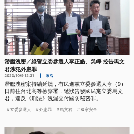
潛艦洩密／綠營立委參選人李正皓、吳崢 控告馬文
君涉犯外患罪
2023/10/9 12:31
|
政治
潛艦洩密案持續延燒，有民進黨立委參選人今（9）
日前往台北高等檢察署，遞狀告發國民黨立委馬文
君，違反《刑法》洩漏交付國防秘密罪。
立委參選人
外患罪
馬文君
國家安全