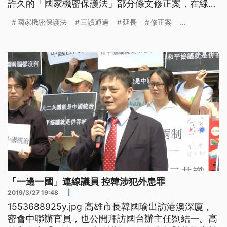
許久的「國家機密保護法」部分條文修正案，在綠營
人數優勢下，三讀通過。修正後，涉密人員退職後，
國家機密保護法
三讀通過
延長
修正案
...
出境管制期限，只能延長，管制最長6年；中港澳等
地區也列入規範，未來如果向中國洩密，最重判刑10
年；交付絕對機密者，加重其刑至2分之1，最高可判
到15年。 155
「一邊一國」連線議員 控韓涉犯外患罪
2019/3/27 19:48
|
1553688925y.jpg 高雄市長韓國瑜出訪港澳深廈，
密會中聯辦官員，也公開拜訪國台辦主任劉結一。高