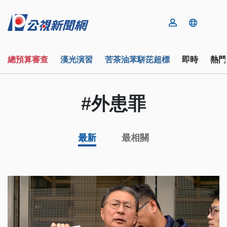
總預算審查
漢光演習
苦茶油苯駢芘超標
即時
熱門
#外患罪
最新
最相關