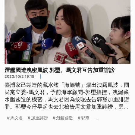
潛艦國造洩密風波 郭璽、馬文君互告加重誹謗
2023/10/2 19:15
|
臺灣家己製造的藏水艦「海鯤號」煏出洩露風波，國
民黨立委-馬文君，予前海軍顧問-郭璽指控，洩漏藏
水艦國造的機密，馬文君因為按呢去告郭璽加重誹謗
罪。郭璽今仔早起也去北檢告馬文君加重誹謗，另外
提出民事賠償300萬。法務部長蔡清祥表示，高檢署
馬文君
加重誹謗
潛艦國造
郭璽
...
和調查局，已經依照外患罪，閣有國安法的洩密罪，
分案調查。