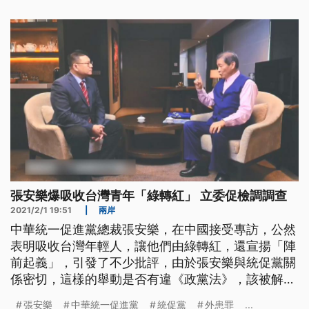
裁張安樂接受中國中央人民廣播電台主任編輯張彬專
訪，公然表明吸收中南部年輕人，讓他們由綠轉紅，
還認為若再繼續台獨，將面臨武力統一
張安樂爆吸收台灣青年「綠轉紅」 立委促檢調調查
2021/2/1 19:51
|
兩岸
中華統一促進黨總裁張安樂，在中國接受專訪，公然
表明吸收台灣年輕人，讓他們由綠轉紅，還宣揚「陣
前起義」，引發了不少批評，由於張安樂與統促黨關
係密切，這樣的舉動是否有違《政黨法》，該被解
散，內政部表示還要再查，不過有法界人士認為，張
張安樂
中華統一促進黨
統促黨
外患罪
...