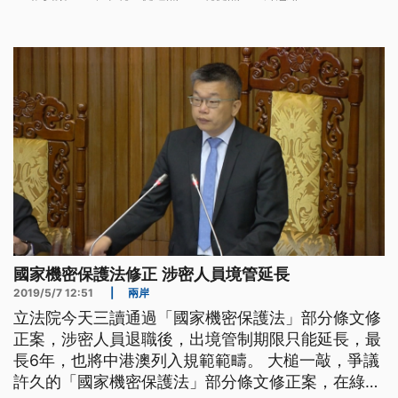
安樂恐怕已經觸及「外患罪」。 中華統一促進黨總
裁張安樂接受中國中央人民廣播電台主任編輯張彬專
訪，公然表明吸收中南部年輕人，讓他們由綠轉紅，
還認為若再繼續台獨，將面臨武力統一
國家機密保護法修正 涉密人員境管延長
2019/5/7 12:51
|
兩岸
立法院今天三讀通過「國家機密保護法」部分條文修
正案，涉密人員退職後，出境管制期限只能延長，最
長6年，也將中港澳列入規範範疇。 大槌一敲，爭議
許久的「國家機密保護法」部分條文修正案，在綠營