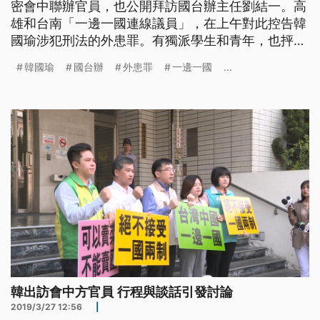
密會中聯辦官員，也公開拜訪國台辦主任劉結一。高
雄和台南「一邊一國連線議員」，在上午對此控告韓
國瑜涉犯刑法的外患罪。有獨派學生和青年，也抨擊
說是兜售主權。韓國瑜回應，說政治問題，等回高雄
韓國瑜
國台辦
外患罪
一邊一國
...
之後再說明。而國台辦則是在今天，釋出利多給高
雄，宣布會由廈門市組織八千人，到高雄旅遊。 行
程第一天就因為密會香港中聯辦主任，事後被媒體緊
緊追問，3
韓出訪會中方官員 行程與談話引發討論
2019/3/27 12:56
|