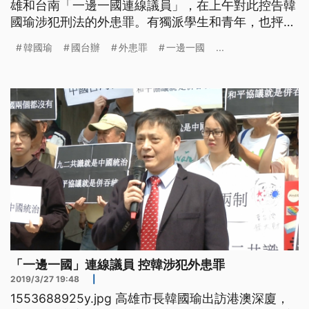
雄和台南「一邊一國連線議員」，在上午對此控告韓
國瑜涉犯刑法的外患罪。有獨派學生和青年，也抨擊
說是兜售主權。韓國瑜回應，說政治問題，等回高雄
韓國瑜
國台辦
外患罪
一邊一國
...
之後再說明。而國台辦則是在今天，釋出利多給高
雄，宣布會由廈門市組織八千人，到高雄旅遊。 行
程第一天就因為密會香港中聯辦主任，事後被媒體緊
緊追問，3
「一邊一國」連線議員 控韓涉犯外患罪
2019/3/27 19:48
|
1553688925y.jpg 高雄市長韓國瑜出訪港澳深廈，