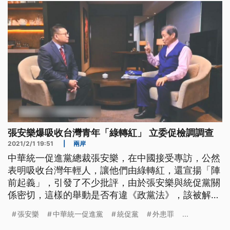
張安樂爆吸收台灣青年「綠轉紅」 立委促檢調調查
2021/2/1 19:51
|
兩岸
中華統一促進黨總裁張安樂，在中國接受專訪，公然
表明吸收台灣年輕人，讓他們由綠轉紅，還宣揚「陣
前起義」，引發了不少批評，由於張安樂與統促黨關
係密切，這樣的舉動是否有違《政黨法》，該被解
散，內政部表示還要再查，不過有法界人士認為，張
張安樂
中華統一促進黨
統促黨
外患罪
...
安樂恐怕已經觸及「外患罪」。 中華統一促進黨總