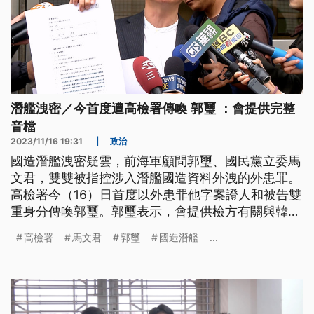
潛艦洩密／今首度遭高檢署傳喚 郭璽 ：會提供完整
音檔
2023/11/16 19:31
|
政治
國造潛艦洩密疑雲，前海軍顧問郭璽、國民黨立委馬
文君，雙雙被指控涉入潛艦國造資料外洩的外患罪。
高檢署今（16）日首度以外患罪他字案證人和被告雙
重身分傳喚郭璽。郭璽表示，會提供檢方有關與韓國
顧問對話的完整錄音檔，還原事情來龍去脈；馬文君
高檢署
馬文君
郭璽
國造潛艦
...
則說，明（17）日會親自到高檢署說明。