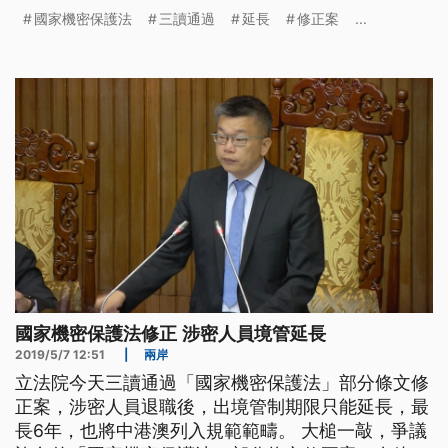
人數優勢下，三讀通過。修正後，涉密人員退職後，
國家機密保護法
三讀通過
延長
修正案
...
出境管制期限，只能延長，管制最長6年；中港澳等
地區也列入規範，未來如果向中國洩密，最重判刑10
年；交付絕對機密者，加重其刑至2分之1，最高可判
到15年。 155
國家機密保護法修正 涉密人員境管延長
2019/5/7 12:51
|
兩岸
立法院今天三讀通過「國家機密保護法」部分條文修
正案，涉密人員退職後，出境管制期限只能延長，最
長6年，也將中港澳列入規範範疇。 大槌一敲，爭議