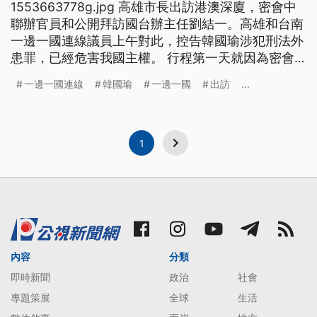
1553663778g.jpg 高雄市長出訪港澳深廈，密會中
聯辦官員和公開拜訪國台辦主任劉結一。高雄和台南
一邊一國連線議員上午對此，控告韓國瑜涉犯刑法外
患罪，已經危害我國主權。 行程第一天就因為密會
中聯辦香港辦公室主任，事後被媒體緊緊追問，3月
一邊一國連線
韓國瑜
一邊一國
出訪
...
25日又與國台辦主任劉結一公開會面，表示強烈支持
九二共識，韓國瑜出訪臨時增加的這些行程，不只觸
動台灣政治敏感神經，高雄台南一邊一國連線多名議
員，
1
內容
分類
即時新聞
政治
社會
專題策展
全球
生活