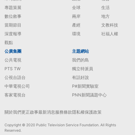
專題策展
全球
生活
數位敘事
兩岸
地方
當期節目
產經
文教科技
深度報導
環境
社福人權
觀點
公廣集團
主題網站
公共電視
我們的島
PTS TW
獨立特派員
公視台語台
有話好說
中華電視公司
P#新聞實驗室
客家電視台
PNN新聞議題中心
關於我們
更正啟事
最新消息
服務條款
隱私權保護政策
Copyright © 2020 Public Television Service Foundation. All Rights
Reserved.