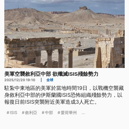
美軍空襲敘利亞中部 欲殲滅ISIS殘餘勢力
2025/12/20 19:10
|
全球
駐紮中東地區的美軍於當地時間19日，以戰機空襲藏
身敘利亞中部的伊斯蘭國ISIS恐怖組織殘餘勢力，以
報復日前ISIS突襲附近美軍造成3人死亡。
ISIS
敘利亞
中部
愛荷華州
...