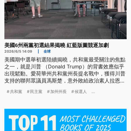
美國6州兩黨初選結果揭曉 紅藍版圖競逐加劇
2026/6/5 14:09
|
全球
美國期中選舉初選陸續揭曉，共和黨最受關注的焦點
之一，就是川普 （Donald Trump）的背書效應似乎
出現鬆動。愛荷華州共和黨州長提名戰中，獲得川普
支持的聯邦眾議員馮斯楚，意外敗給政治素人拉恩，
讓外界開始關注共和黨基層選民是否出現變化；另一
共和黨
民主黨
加州州長
候選人
...
方面，全美最大藍州、加州的州長初選同樣競爭激
烈，今（2026）年共有61人投入選戰，在加州獨有
的叢林初選制度下，也就是不分黨派、取前2名晉級
決選，共和黨電視評論員希爾頓與民主黨前衛生部長
貝塞拉將可望取得11月決選門票，也為期中選舉增添
更多觀察指標。