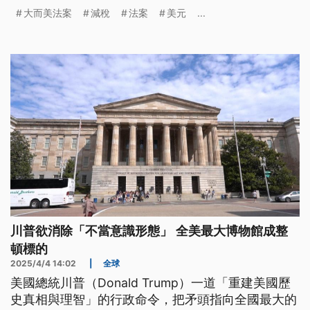
能稅務優惠，遭少數黨領袖傑佛瑞斯抨擊將嚴重傷害
大而美法案
減稅
法案
美元
...
貧苦大眾。為了拖延投票，傑佛瑞斯還發表了8小時
又45分鐘的演說，創下新高紀錄。
川普欲消除「不當意識形態」 全美最大博物館成整
頓標的
2025/4/4 14:02
|
全球
美國總統川普（Donald Trump）一道「重建美國歷
史真相與理智」的行政命令，把矛頭指向全國最大的