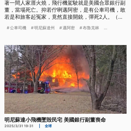
著一間人家厝火燒，飛行機駕駛就是美國合眾銀行副
董，當場死亡。抑若佇咧邁阿密，是有公車司機，敢
若是和旅客起冤家，竟然直接開銃，彈死2人。（新
聞標題、導言為台語文）
公車司機
明尼蘇達州
邁阿密
布魯克林
...
明尼蘇達小飛機墜毀民宅 美國銀行副董喪命
2025/3/31 19:31
|
全球