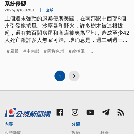
系統侵襲
2025/3/18 07:31
|
全球
上個週末強勁的風暴侵襲美國，在南部跟中西部8個
州引發龍捲風、沙塵暴和野火，許多樹木被連根拔
起，還有數百間房屋和商店被夷為平地，造成至少42
人死亡跟許多人無家可歸。壞消息是，週二到週三還
有另一個風暴系統將侵襲美中地區。
風暴
中南部
阿肯色州
龍捲風
...
1
內容
分類
即時新聞
政治
社會