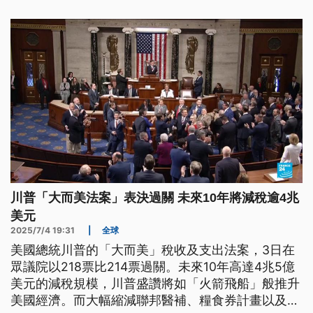
川普「大而美法案」表決過關 未來10年將減稅逾4兆
美元
2025/7/4 19:31
|
全球
美國總統川普的「大而美」稅收及支出法案，3日在
眾議院以218票比214票過關。未來10年高達4兆5億
美元的減稅規模，川普盛讚將如「火箭飛船」般推升
美國經濟。而大幅縮減聯邦醫補、糧食券計畫以及綠