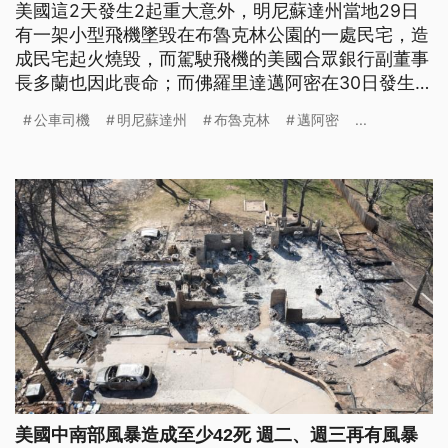
美國這2天發生2起重大意外，明尼蘇達州當地29日
有一架小型飛機墜毀在布魯克林公園的一處民宅，造
成民宅起火燒毀，而駕駛飛機的美國合眾銀行副董事
長多蘭也因此喪命；而佛羅里達邁阿密在30日發生公
車司機疑似與乘客發生爭執，最後開槍射殺乘客，造
公車司機
明尼蘇達州
布魯克林
邁阿密
...
成2人死亡。
美國中南部風暴造成至少42死 週二、週三再有風暴