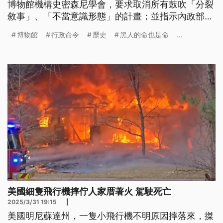
博物館機構史密森尼學會，要求取消所有鼓吹「分裂
敘事」、「不當意識形態」的計畫；並指示內政部要
把2020年「黑人的命也是命」所推倒的南方邦聯人
博物館
行政命令
歷史
黑人的命也是命
...
物雕像、紀念館重新恢復。再加上近來他接管甘迺迪
中心全面主導節目內容，以及干預哥倫比亞大學校務
等事件，一連串措施，都標示著美國文化政策的轉
向。
美國細隻飛行機摔佇人家厝著火 駕駛死亡
2025/3/31 19:15
|
美國明尼蘇達州，一隻小飛行機不明原因摔落來，搩