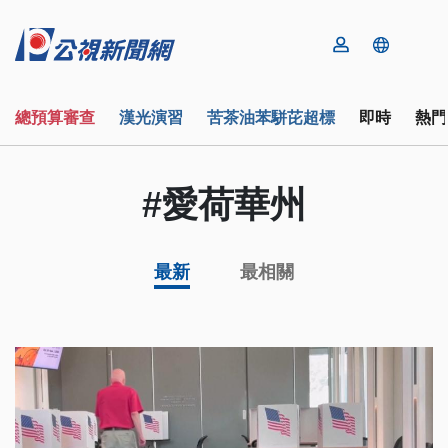
總預算審查
漢光演習
苦茶油苯駢芘超標
即時
熱門
#愛荷華州
最新
最相關