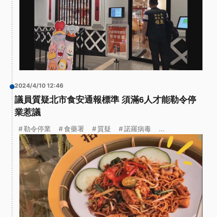
2024/4/10 12:46
議員質疑北市食安通報標準 須滿6人才能勒令停
業惹議
勒令停業
食藥署
質疑
諾羅病毒
...