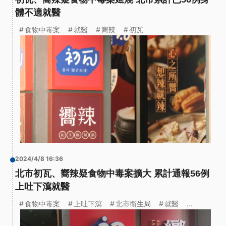
體不適就醫
食物中毒案
就醫
嚮辣
初瓦
2024/4/8 16:36
北市初瓦、嚮辣疑食物中毒案擴大 累計通報56例
上吐下瀉就醫
食物中毒案
上吐下瀉
北市衛生局
就醫
...