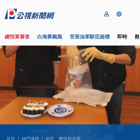
總預算審查
白海豚颱風
苦茶油苯駢芘超標
即時
熱
首頁
熱門議題
初瓦、嚮辣疑諾羅