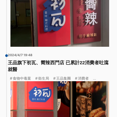
2024/4/7 19:48
王品旗下初瓦、嚮辣西門店 已累計22消費者吐瀉
就醫
食物中毒案
衛生局
王品集團
消費者
...