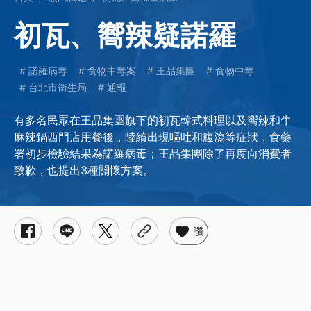
初瓦、嚮辣疑諾羅
諾羅病毒
食物中毒案
王品集團
食物中毒
台北市衛生局
通報
有多名民眾在王品集團旗下的初瓦韓式料理以及嚮辣和牛
麻辣鍋西門店用餐後，陸續出現嘔吐和腹瀉等症狀，食藥
署初步檢驗結果為諾羅病毒；王品集團除了再度向消費者
致歉，也提出3種關懷方案。
讚