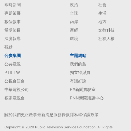
即時新聞
政治
社會
專題策展
全球
生活
數位敘事
兩岸
地方
當期節目
產經
文教科技
深度報導
環境
社福人權
觀點
公廣集團
主題網站
公共電視
我們的島
PTS TW
獨立特派員
公視台語台
有話好說
中華電視公司
P#新聞實驗室
客家電視台
PNN新聞議題中心
關於我們
更正啟事
最新消息
服務條款
隱私權保護政策
Copyright © 2020 Public Television Service Foundation. All Rights