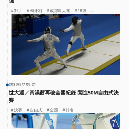
強
對手
匈牙利
成都世大運
16強
...
2023/8/7 08:21
世大運／黃渼茜再破全國紀錄 闖進50M自由式決
賽
決賽
自由式
全國
排名
...