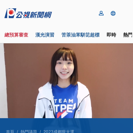
總預算審查
漢光演習
苦茶油苯駢芘超標
即時
熱門
首頁
熱門議題
2023成都世大運