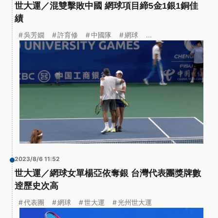
世大運／混雙擊敗中國 網球項目締5金1銀1銅佳
績
吳芳嫺
許育修
中國隊
網球
...
2023/8/6 11:52
世大運／網球女單楊亞依奪銀 台灣代表團獎牌數
逹歷史次高
代表團
網球
世大運
光州世大運