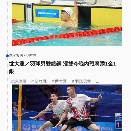
2023/8/7 08:19
世大運／羽球男雙鍍銅 混雙今晚內戰將添1金1
銀
許玟琪
金牌戰
世大運
羽球男雙
...