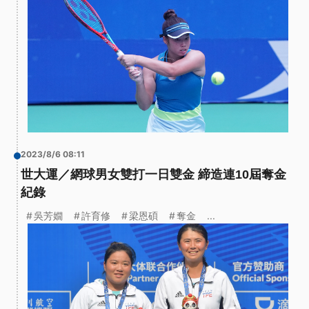
2023/8/6 08:11
世大運／網球男女雙打一日雙金 締造連10屆奪金
紀錄
吳芳嫺
許育修
梁恩碩
奪金
...