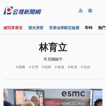
總預算審查
漢光演習
苦茶油苯駢芘超標
即時
熱門
林育立
常見關鍵字
德國
台灣
柏林
會議
歐洲
自由