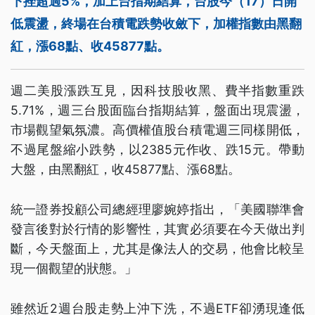
下挫超過5%，加上台指期結算，台股今（17）日開
低震盪，終場在台積電跌勢收斂下，加權指數由黑翻
紅，漲68點、收45877點。
週二美股漲跌互見，因科技股收黑、費半指數重跌
5.71%，週三台股面臨台指期結算，盤面出現震盪，
市場觀望氣氛濃。高價權值股台積電週三同樣開低，
不過尾盤縮小跌勢，以2385元作收、跌15元。帶動
大盤，由黑翻紅，收45877點、漲68點。
統一證券投顧公司總經理廖婉婷指出，「美國聯準會
發言後對於行情的影響性，其實必須要在今天做出判
斷，今天盤面上，尤其是像法人的交易，他會比較呈
現一個觀望的狀態。」
雖然近2週台股走勢上沖下洗，不過ETF卻湧現逢低