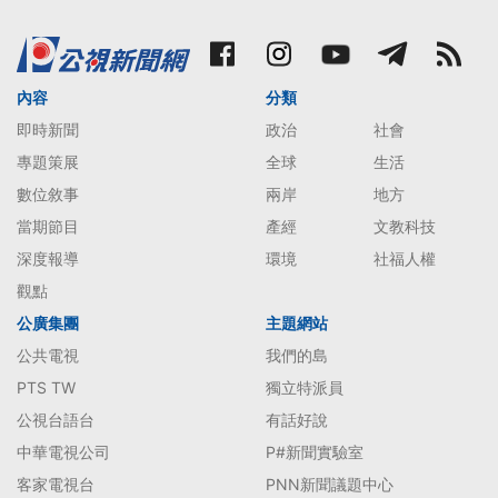
內容
分類
即時新聞
政治
社會
專題策展
全球
生活
數位敘事
兩岸
地方
當期節目
產經
文教科技
深度報導
環境
社福人權
觀點
公廣集團
主題網站
公共電視
我們的島
PTS TW
獨立特派員
公視台語台
有話好說
中華電視公司
P#新聞實驗室
客家電視台
PNN新聞議題中心