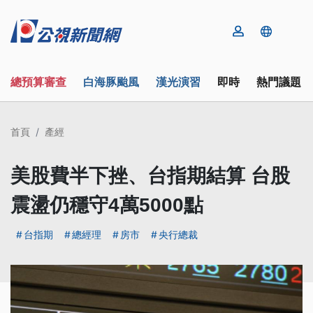
總預算審查
白海豚颱風
漢光演習
即時
熱門議題
首頁
產經
美股費半下挫、台指期結算 台股
震盪仍穩守4萬5000點
台指期
總經理
房市
央行總裁