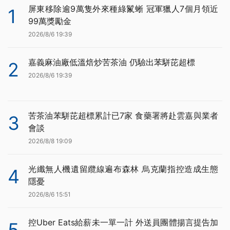
屏東移除逾9萬隻外來種綠鬣蜥 冠軍獵人7個月領近
1
99萬獎勵金
2026/8/6 19:39
嘉義麻油廠低溫焙炒苦茶油 仍驗出苯駢芘超標
2
2026/8/6 19:39
苦茶油苯駢芘超標累計已7家 食藥署將赴雲嘉與業者
3
會談
2026/8/8 19:09
光纖無人機遺留纜線遍布森林 烏克蘭指控造成生態
4
隱憂
2026/8/6 15:51
控Uber Eats給薪未一單一計 外送員團體揚言提告加