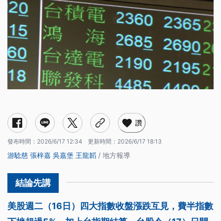
讚
發布時間：
2026/6/17 12:34
更新時間：
2026/6/17 18:13
游騐慈
張梓嘉
吳嘉堡
王龍韜
/ 地方報導
美股週二（16日）四大指數收盤漲跌互見，費半指數