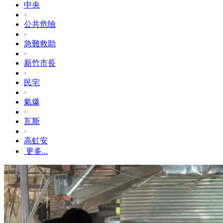
中央
·
公共危險
·
急難救助
·
新竹市長
·
民宅
·
氣爆
·
瓦斯
·
高虹安
更多...