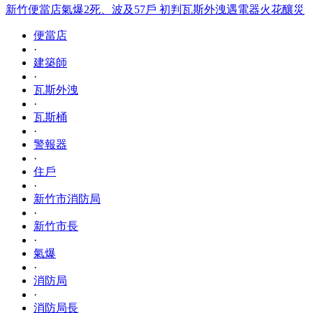
新竹便當店氣爆2死、波及57戶 初判瓦斯外洩遇電器火花釀災
便當店
·
建築師
·
瓦斯外洩
·
瓦斯桶
·
警報器
·
住戶
·
新竹市消防局
·
新竹市長
·
氣爆
·
消防局
·
消防局長