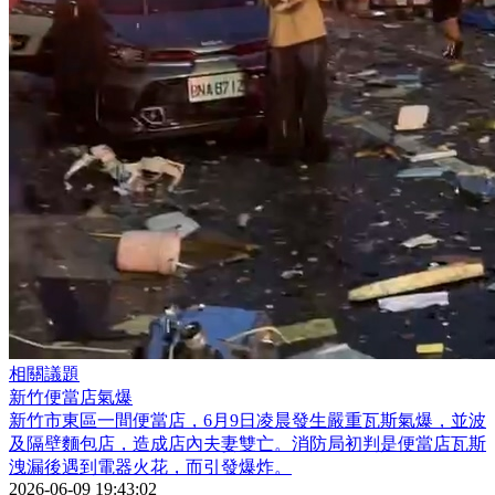
相關議題
新竹便當店氣爆
新竹市東區一間便當店，6月9日凌晨發生嚴重瓦斯氣爆，並波
及隔壁麵包店，造成店內夫妻雙亡。消防局初判是便當店瓦斯
洩漏後遇到電器火花，而引發爆炸。
2026-06-09 19:43:02