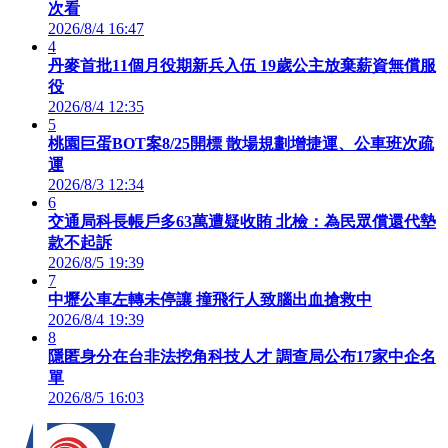
次看
2026/8/4 16:47
4
丹麥首批11個月役期新兵入伍 19歲公主放棄薪資無償服
役
2026/8/4 12:35
5
桃園巨蛋BOT案8/25開標 散場規劃增捷運、公車班次疏
運
2026/8/3 12:34
6
交通局科長帳戶多63萬遭疑收賄 北檢：為民眾償還代墊
款不起訴
2026/8/5 19:39
7
中壢公車左轉未停讓 撞飛行人致腦出血搶救中
2026/8/4 19:39
8
隱匿身分在台非法挖角科技人才 調查局公布17家中企名
單
2026/8/5 16:03