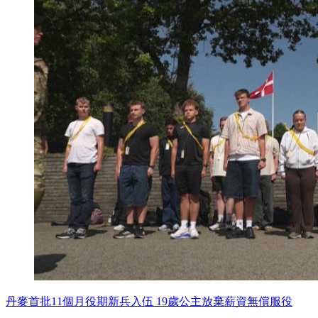
丹麥首批11個月役期新兵入伍 19歲公主放棄薪資無償服役