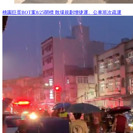
桃園巨蛋BOT案8/25開標 散場規劃增捷運、公車班次疏運