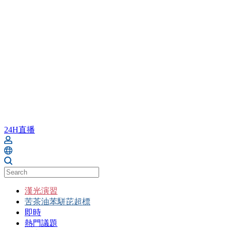
24H直播
漢光演習
苦茶油苯駢芘超標
即時
熱門議題