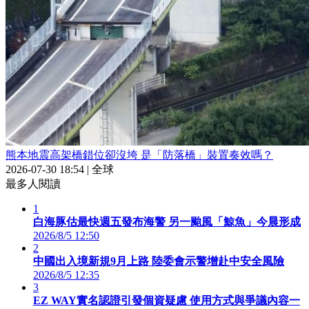
熊本地震高架橋錯位卻沒垮 是「防落橋」裝置奏效嗎？
2026-07-30 18:54
|
全球
最多人閱讀
1
白海豚估最快週五發布海警 另一颱風「鯨魚」今晨形成
2026/8/5 12:50
2
中國出入境新規9月上路 陸委會示警增赴中安全風險
2026/8/5 12:35
3
EZ WAY實名認證引發個資疑慮 使用方式與爭議內容一