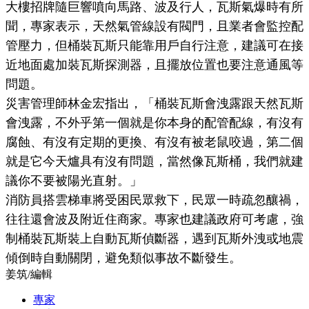
大樓招牌隨巨響噴向馬路、波及行人，瓦斯氣爆時有所
聞，專家表示，天然氣管線設有閥門，且業者會監控配
管壓力，但桶裝瓦斯只能靠用戶自行注意，建議可在接
近地面處加裝瓦斯探測器，且擺放位置也要注意通風等
問題。
災害管理師林金宏指出，「桶裝瓦斯會洩露跟天然瓦斯
會洩露，不外乎第一個就是你本身的配管配線，有沒有
腐蝕、有沒有定期的更換、有沒有被老鼠咬過，第二個
就是它今天爐具有沒有問題，當然像瓦斯桶，我們就建
議你不要被陽光直射。」
消防員搭雲梯車將受困民眾救下，民眾一時疏忽釀禍，
往往還會波及附近住商家。專家也建議政府可考慮，強
制桶裝瓦斯裝上自動瓦斯偵斷器，遇到瓦斯外洩或地震
傾倒時自動關閉，避免類似事故不斷發生。
姜筑
/
編輯
專家