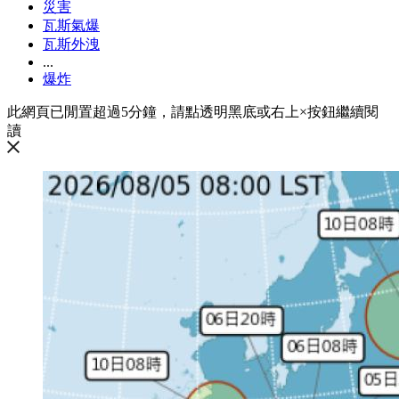
災害
瓦斯氣爆
瓦斯外洩
...
爆炸
此網頁已閒置超過5分鐘，請點透明黑底或右上×按鈕繼續閱
讀