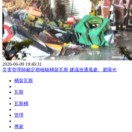
2026-06-09 19:46:31
災害管理師籲定期檢驗桶裝瓦斯 建議放通風處、避陽光
桶裝瓦斯
·
瓦斯
·
瓦斯桶
·
管理
·
專家