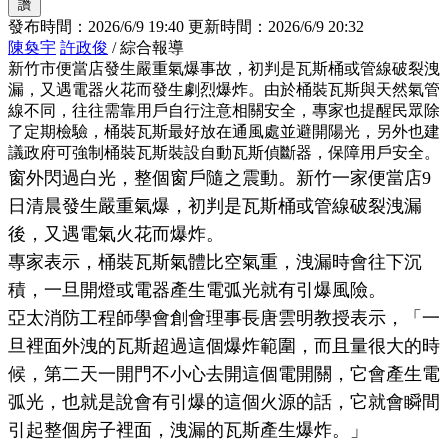
讚
發布時間：
2026/6/9 19:40
更新時間：
2026/6/9 20:32
陳奐宇
許政俊
/ 綜合報導
新竹市便當店發生嚴重氣爆事故，初判是瓦斯桶或管線破裂洩
漏，又遇電器火花而發生劇烈爆炸。由於桶裝瓦斯與天然氣管
線不同，往往需靠用戶自行注意相關安全，專家也提醒民眾除
了定期檢驗，桶裝瓦斯最好放在通風處並避開陽光，另外也建
議政府可強制桶裝瓦斯裝設自動瓦斯偵斷器，保障用戶安全。
窗外閃過白光，整個窗戶隨之震動。新竹一家便當店9
日清晨發生嚴重氣爆，初判是瓦斯桶或管線破裂洩漏
後，又遇電氣火花而爆炸。
專家表示，桶裝瓦斯氣體比空氣重，洩漏時會往下沉
積，一旦開燈或電器產生電弧光就有引爆風險。
亞太消防工程師學會創會理事長唐雲明教授表示，「一
旦裡面外洩的瓦斯超過這個爆炸範圍，而且量很大的時
候，第二天一開門不小心去開這個電開關，它會產生電
弧光，也就是說會有引爆的這個火源的話，它就會瞬間
引起整個房子裡面，洩漏的瓦斯產生爆炸。」