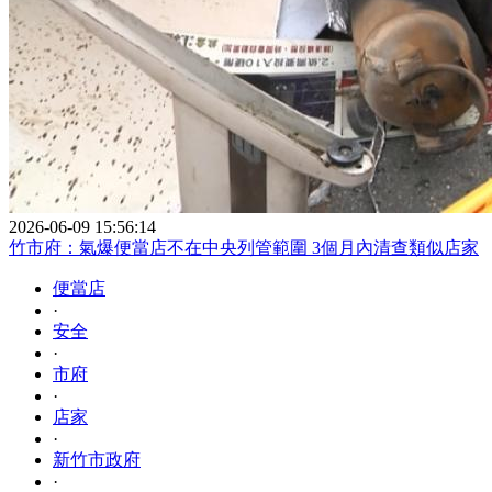
2026-06-09 15:56:14
竹市府：氣爆便當店不在中央列管範圍 3個月內清查類似店家
便當店
·
安全
·
市府
·
店家
·
新竹市政府
·