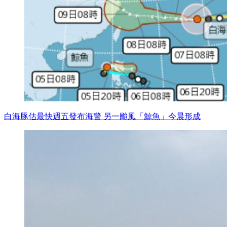
白海豚估最快週五發布海警 另一颱風「鯨魚」今晨形成