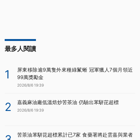
最多人閱讀
屏東移除逾9萬隻外來種綠鬣蜥 冠軍獵人7個月領近
1
99萬獎勵金
2026/8/6 19:39
嘉義麻油廠低溫焙炒苦茶油 仍驗出苯駢芘超標
2
2026/8/6 19:39
苦茶油苯駢芘超標累計已7家 食藥署將赴雲嘉與業者
3