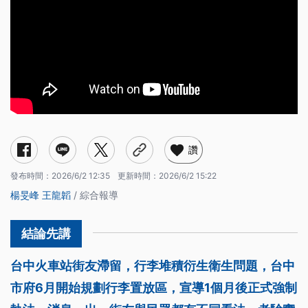
讚
發布時間：
2026/6/2 12:35
更新時間：
2026/6/2 15:22
楊旻峰
王龍韜
/ 綜合報導
台中火車站街友滯留，行李堆積衍生衛生問題，台中
市府6月開始規劃行李置放區，宣導1個月後正式強制