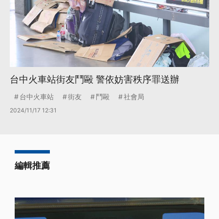
台中火車站街友鬥毆 警依妨害秩序罪送辦
台中火車站
街友
鬥毆
社會局
2024/11/17 12:31
編輯推薦