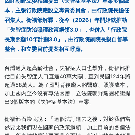
因此朝野立委相繼提出《失智症基本法》草案多個版
本，主張行政院應設立專責委員會，由行政院長擔任
召集人。衛福部解釋，從今（2026）年開始就推動
「失智症防治照護政策綱領3.0」，也併入「行政院
長期照顧10年計劃3.0」，由行政院副院長親自督導
整合，和立委目前提案相互呼應。
台灣邁入超高齡社會，失智症人口也攀升，衛福部推
估目前失智症人口直逼40萬大關，直到民國124年將
超過58萬人。為了應對背後龐大的醫療、照護成本，
加上國內至今沒有專法因應，立法院朝野黨團相繼提
出3個版本的《失智症基本法》草案。
衛福部石崇良說：「這個法訂進去之後，對於我們當
然要比我們現在國家的政策綱領，加上目前的各個法