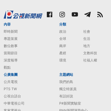
內容
分類
即時新聞
政治
社會
專題策展
全球
生活
數位敘事
兩岸
地方
當期節目
產經
文教科技
深度報導
環境
社福人權
觀點
公廣集團
主題網站
公共電視
我們的島
PTS TW
獨立特派員
公視台語台
有話好說
中華電視公司
P#新聞實驗室
客家電視台
PNN新聞議題中心