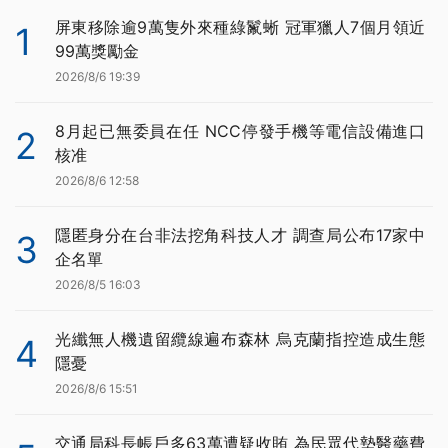
屏東移除逾9萬隻外來種綠鬣蜥 冠軍獵人7個月領近
1
99萬獎勵金
2026/8/6 19:39
8月起已無委員在任 NCC停發手機等電信設備進口
2
核准
2026/8/6 12:58
隱匿身分在台非法挖角科技人才 調查局公布17家中
3
企名單
2026/8/5 16:03
光纖無人機遺留纜線遍布森林 烏克蘭指控造成生態
4
隱憂
2026/8/6 15:51
交通局科長帳戶多63萬遭疑收賄 為民眾代墊醫藥費