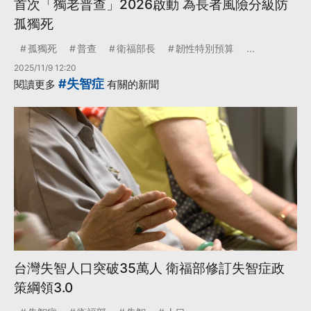
首次「獨老普查」2026啟動 為長者風險分級防
孤獨死
孤獨死
普查
衛福部長
韌性特別預算
...
2025/11/9 12:20
#失智症
閱讀更多
有關的新聞
台灣失智人口突破35萬人 衛福部修訂失智症政
策綱領3.0