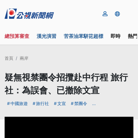
總預算審查
漢光演習
苦茶油苯駢芘超標
即時
熱門
首頁
兩岸
疑無視禁團令招攬赴中行程 旅行
社：為誤會、已撤除文宣
中國旅遊
旅行社
文宣
禁團令
...