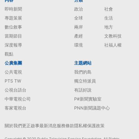
即時新聞
政治
社會
專題策展
全球
生活
數位敘事
兩岸
地方
當期節目
產經
文教科技
深度報導
環境
社福人權
觀點
公廣集團
主題網站
公共電視
我們的島
PTS TW
獨立特派員
公視台語台
有話好說
中華電視公司
P#新聞實驗室
客家電視台
PNN新聞議題中心
關於我們
更正啟事
最新消息
服務條款
隱私權保護政策
Copyright © 2020 Public Television Service Foundation. All Rights