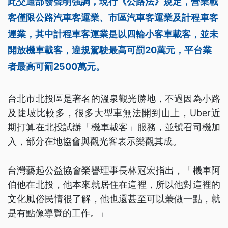
此交通部發聲明強調，現行《公路法》規定，營業載
客僅限公路汽車客運業、市區汽車客運業及計程車客
運業，其中計程車客運業是以四輪小客車載客，並未
開放機車載客，違規駕駛最高可罰20萬元，平台業
者最高可罰2500萬元。
台北市北投區是著名的溫泉觀光勝地，不過因為小路
及陡坡比較多，很多大型車無法開到山上，Uber近
期打算在北投試辦「機車載客」服務，並號召司機加
入，部分在地協會與觀光客表示樂觀其成。
台灣藝起公益協會榮譽理事長林冠宏指出，「機車阿
伯他在北投，他本來就居住在這裡，所以他對這裡的
文化風俗民情很了解，他也還甚至可以兼做一點，就
是有點像導覽的工作。」