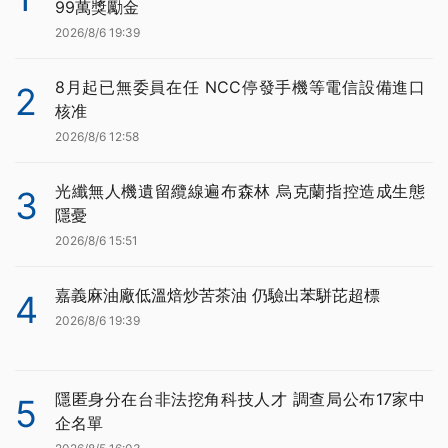
99萬獎勵金
2026/8/6 19:39
8月起已無委員在任 NCC停發手機等電信設備進口
2
核准
2026/8/6 12:58
光纖無人機遺留纜線遍布森林 烏克蘭指控造成生態
3
隱憂
2026/8/6 15:51
嘉義麻油廠低溫焙炒苦茶油 仍驗出苯駢芘超標
4
2026/8/6 19:39
隱匿身分在台非法挖角科技人才 調查局公布17家中
5
企名單