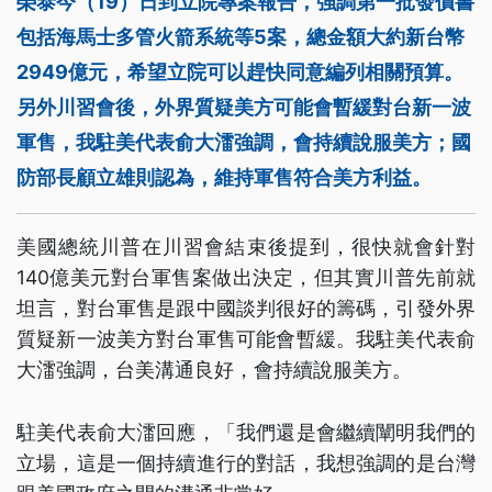
榮泰今（19）日到立院專案報告，強調第一批發價書
包括海馬士多管火箭系統等5案，總金額大約新台幣
2949億元，希望立院可以趕快同意編列相關預算。
另外川習會後，外界質疑美方可能會暫緩對台新一波
軍售，我駐美代表俞大㵢強調，會持續說服美方；國
防部長顧立雄則認為，維持軍售符合美方利益。
美國總統川普在川習會結束後提到，很快就會針對
140億美元對台軍售案做出決定，但其實川普先前就
坦言，對台軍售是跟中國談判很好的籌碼，引發外界
質疑新一波美方對台軍售可能會暫緩。我駐美代表俞
大㵢強調，台美溝通良好，會持續說服美方。
駐美代表俞大㵢回應，「我們還是會繼續闡明我們的
立場，這是一個持續進行的對話，我想強調的是台灣