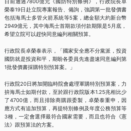
日前通過7800億元《國防特別條例》，行政院長卓
榮泰19日赴立院專案報告、備詢，強調第一批發價書
包括海馬士多管火箭系統等5案，總金額大約新台幣
2949億元，其中海馬士首期款項付款期限是5月底，
希望立院可以趕快同意編列相關預算。
行政院長卓榮泰表示，「國家安全應不分黨派，投資
國防就是投資和平，期盼各委員先進盡速同意編列第
1批發價書採購特別預算案。」
行政院20日將加開臨時院會處理軍購特別預算案，力
拚海馬士如期付款，至於跟行政院版本1.25兆相比少
了4700億，而且排除商購跟委製，卓榮泰重申，因
應方式有追加預算，再提特別條例及年度公務預算等
3種，一定會選擇最符合國家需要，而且也符合《憲
法》跟預算法的方案。