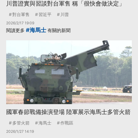
川普證實與習談對台軍售 稱「很快會做決定」
對台軍售
習近平
川普
2026/2/17 19:09
#海馬士
閱讀更多
有關的新聞
國軍春節戰備操演登場 陸軍展示海馬士多管火箭
多管火箭
海馬士
作戰區
2026/1/27 14:19