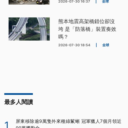
2026-07-30 16:37
|
全球
熊本地震高架橋錯位卻沒
垮 是「防落橋」裝置奏效
嗎？
2026-07-30 18:54
|
全球
最多人閱讀
屏東移除逾9萬隻外來種綠鬣蜥 冠軍獵人7個月領近
1