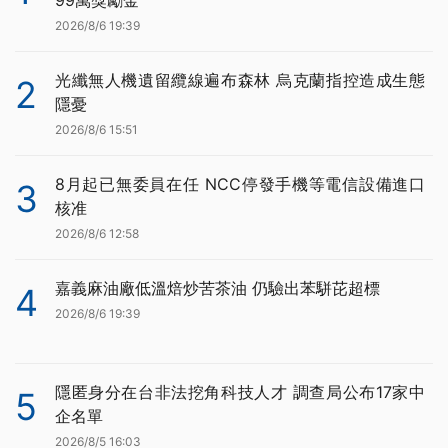
99萬獎勵金
2026/8/6 19:39
光纖無人機遺留纜線遍布森林 烏克蘭指控造成生態
2
隱憂
2026/8/6 15:51
8月起已無委員在任 NCC停發手機等電信設備進口
3
核准
2026/8/6 12:58
嘉義麻油廠低溫焙炒苦茶油 仍驗出苯駢芘超標
4
2026/8/6 19:39
隱匿身分在台非法挖角科技人才 調查局公布17家中
5
企名單
2026/8/5 16:03