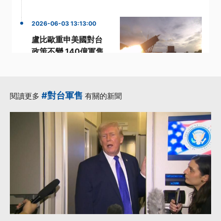
2026-06-03 13:13:00
盧比歐重申美國對台
政策不變 140億軍售
案仍在白宮審查中
·
·
·
國安局長
審查
政策
·
·
民進黨立委
盧比歐
#對台軍售
閱讀更多
有關的新聞
更多...