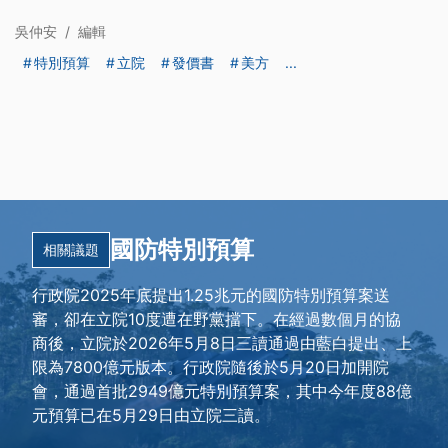
吳仲安
/
編輯
特別預算
立院
發價書
美方
...
國防特別預算
相關議題
行政院2025年底提出1.25兆元的國防特別預算案送
審，卻在立院10度遭在野黨擋下。在經過數個月的協
商後，立院於2026年5月8日三讀通過由藍白提出、上
限為7800億元版本。行政院隨後於5月20日加開院
會，通過首批2949億元特別預算案，其中今年度88億
元預算已在5月29日由立院三讀。