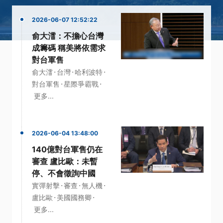
2026-06-07 12:52:22
俞大㵢：不擔心台灣
成籌碼 稱美將依需求
對台軍售
·
·
·
俞大㵢
台灣
哈利波特
·
·
對台軍售
星際爭霸戰
更多...
2026-06-04 13:48:00
140億對台軍售仍在
審查 盧比歐：未暫
停、不會徵詢中國
·
·
·
實彈射擊
審查
無人機
·
·
盧比歐
美國國務卿
更多...