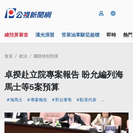
總預算審查
漢光演習
苦茶油苯駢芘超標
即時
熱門
首頁
政治
國防特別預算
卓揆赴立院專案報告 盼允編列海
馬士等5案預算
海馬士
專案報告
對台軍售
駐美代表
...