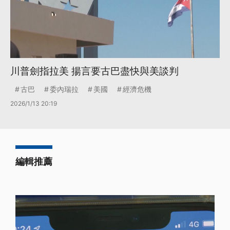
川普劍指拉美 揚言要古巴盡快與美談判
古巴
委內瑞拉
美國
經濟危機
2026/1/13 20:19
編輯推薦