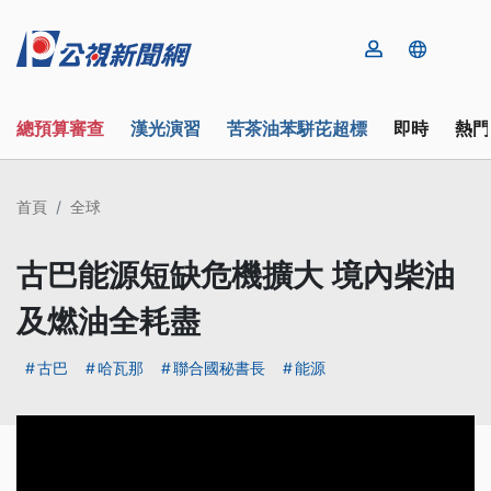
總預算審查
漢光演習
苦茶油苯駢芘超標
即時
熱門
首頁
全球
古巴能源短缺危機擴大 境內柴油
及燃油全耗盡
古巴
哈瓦那
聯合國秘書長
能源