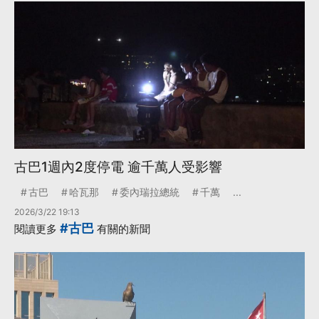
古巴1週內2度停電 逾千萬人受影響
古巴
哈瓦那
委內瑞拉總統
千萬
...
2026/3/22 19:13
#古巴
閱讀更多
有關的新聞