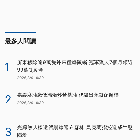
最多人閱讀
屏東移除逾9萬隻外來種綠鬣蜥 冠軍獵人7個月領近
1
99萬獎勵金
2026/8/6 19:39
嘉義麻油廠低溫焙炒苦茶油 仍驗出苯駢芘超標
2
2026/8/6 19:39
光纖無人機遺留纜線遍布森林 烏克蘭指控造成生態
3
隱憂