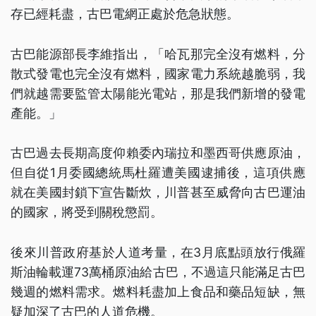
存已經耗盡，古巴電網正處於危急狀態。
古巴能源部長李維指出，「哈瓦那完全沒有燃料，分
散式發電也完全沒有燃料，國家電力系統越脆弱，我
們就越需要監管太陽能光電站，那是我們新增的發電
產能。」
古巴過去長期高度仰賴委內瑞拉和墨西哥供應原油，
但自從1月委國總統馬杜羅遭美國逮捕後，這項供應
就在美國封鎖下宣告斷炊，川普甚至威脅向古巴運油
的國家，將受到關稅懲罰。
後來川普政府基於人道考量，在3月底點頭放行俄羅
斯油輪載運73萬桶原油給古巴，不過這只能滿足古巴
幾週的燃料需求。燃料耗盡加上食品和藥品短缺，無
疑加深了古巴的人道危機。