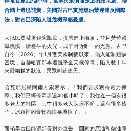
停電長達22個小時，當地民眾憤而走上街頭示威。聯
合國上週也譴責，美國對古巴實施燃油禁運違反國際
法，對古巴深陷人道危機深感憂慮。
大批民眾敲著鍋碗瓢盆，摸黑走上街頭，並且焚燒路
障洩憤，所產生的火光，成了附近唯一的光源。古巴
自今（2026）年1月遭美國制裁以來，陷入能源短缺
困境，首都哈瓦那本週幾乎全天候停電，陷入數十年
來最糟糕的狀況，民眾叫苦連天。
哈瓦那居民阿爾方索表示，「我們要求獲得電力保
障，我們已經停電超過40個小時了，我住在一個有很
多老人的社區，其中很多老人臥床不起，還有很多孩
子，冰箱裡的食物都快要壞掉了。」
而稍早古巴能源部長對外宣告，國家的原油和柴油庫