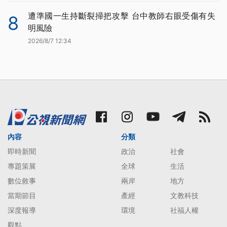
遭準國一生持斷裂掃把攻擊 台中教師右眼受傷有失
8
明風險
2026/8/7 12:34
內容
分類
即時新聞
政治
社會
專題策展
全球
生活
數位敘事
兩岸
地方
當期節目
產經
文教科技
深度報導
環境
社福人權
觀點