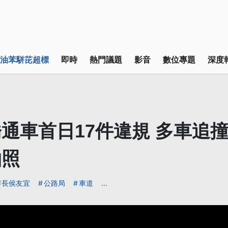
油苯駢芘超標
即時
熱門議題
影音
數位專題
深度
通車首日17件違規 多車追
拍照
市長侯友宜
公路局
車道
...