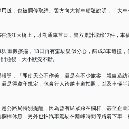
專用道，也被攔停取締。警方向大貨車駕駛說明，「大車
」
在淡江大橋上，才剛通車首日，警方累計取締17件，車
車與重機擦撞，13日再有駕駛疑似分心，釀成3車追撞，
橋開通後，大小狀況不斷。
場報導，「即使天空不作美，還是有不少旅客，親自造訪
，還是得遵守規定，包含行人跨越車道拍照，以及車輛半
，是公路局特別提醒，因為曾有民眾踩在欄杆，甚至企圖
道欄桿休息，另外也怕汽車駕駛在離峰時間停路肩下車，