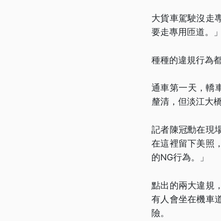
大貨車駕駛沒走
要走專用匝道。
種種的違規行為都
通車第一天，轎
釐清，但淡江大
記者陳冠勳在現
在這裡留下美照
的NG行為。」
點出的兩大違規
有人會坐在機車
險。