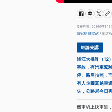
發布時間：
2026/5/13 19:
陳冠勳
陳泓屹
/ 地方
淡江大橋昨（12
事故，有汽車駕
停、路肩拍照，
有人企圖闖越車
失，公路局今日
機車騎上快車道