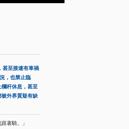
，甚至接連有車禍
況，也禁止臨
上欄杆休息，甚至
都被外界質疑有缺
就跟著騎。」