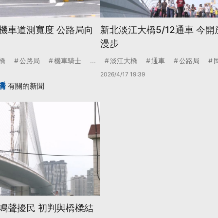
機車道測寬度 公路局向
新北淡江大橋5/12通車 今
漫步
橋
公路局
機車騎士
...
淡江大橋
通車
公路局
2026/4/17 19:39
橋
有關的新聞
鳴聲擾民 初判與橋樑結