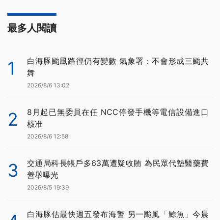
最多人閱讀
白海豚颱風路徑仍有變數 氣象署：不會形成三颱共
1
舞
2026/8/6 13:02
8月起已無委員在任 NCC停發手機等電信設備進口
2
核准
2026/8/6 12:58
交通局科長帳戶多63萬遭疑收賄 為民眾代墊醫藥費
3
善舉曝光
2026/8/5 19:39
白海豚估最快週五發布海警 另一颱風「鯨魚」今晨