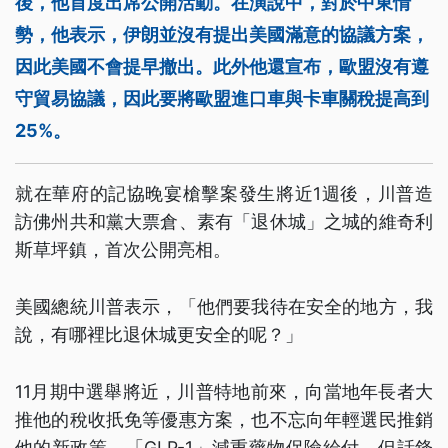
後，他首度出席公開活動。在演說中，對於中東情
勢，他表示，伊朗並沒有提出美國滿意的協議方案，
因此美國不會提早撤出。此外他還宣布，歐盟沒有遵
守貿易協議，因此要將歐盟進口車與卡車關稅提高到
25%。
就在華府的記協晚宴槍擊案發生將近1週後，川普造
訪佛州共和黨大票倉、素有「退休城」之城的維奇利
斯草坪鎮，首次公開亮相。
美國總統川普表示，「他們要我待在安全的地方，我
說，有哪裡比退休城更安全的呢？」
11月期中選舉將近，川普特地前來，向當地年長者大
推他的稅收扺免等優惠方案，也不忘向年輕選民推銷
他的新政策、「GLP-1」減重藥物保險給付。但話鋒