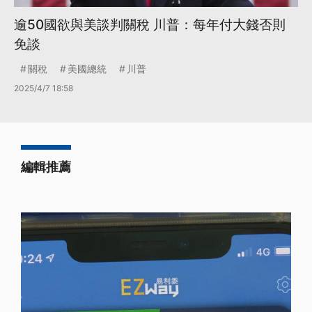
逾50國欲與美談判關稅 川普：每年付大錢否則
免談
關稅
美國總統
川普
2025/4/7 18:58
編輯推薦