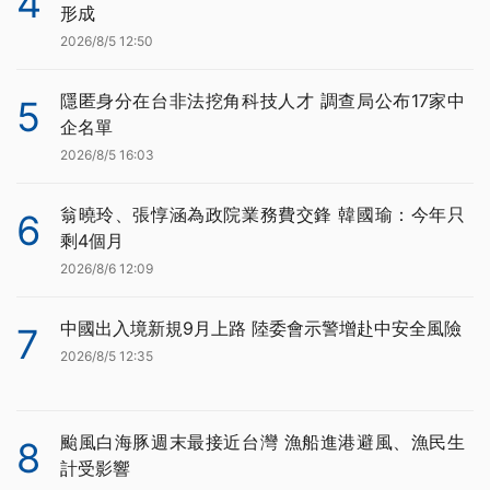
4
形成
2026/8/5 12:50
隱匿身分在台非法挖角科技人才 調查局公布17家中
5
企名單
2026/8/5 16:03
翁曉玲、張惇涵為政院業務費交鋒 韓國瑜：今年只
6
剩4個月
2026/8/6 12:09
中國出入境新規9月上路 陸委會示警增赴中安全風險
7
2026/8/5 12:35
颱風白海豚週末最接近台灣 漁船進港避風、漁民生
8
計受影響