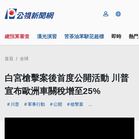
總預算審查
漢光演習
苦茶油苯駢芘超標
即時
熱門
首頁
全球
白宮槍擊案後首度公開活動 川普
宣布歐洲車關稅增至25%
川普
軍事行動
公開
槍擊案
...