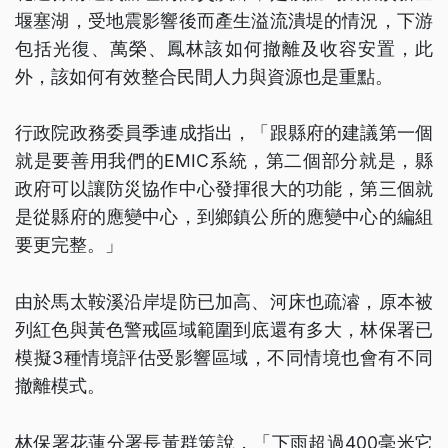
堰塞湖，受地震影響後而產生溢流潰堤的情況，下游
包括光復、萬榮、鳳林該如何撤離及收容安置，此
外，該如何有效整合民間人力與資源也是重點。
行政院政務委員季連成指出，「跟縣府的建議第一個
就是要善用我們的EMIC系統，第二個部分就是，縣
政府可以讓防災協作中心發揮很大的功能，第三個就
是從縣府的應變中心，到鄉鎮公所的應變中心的編組
要更完整。」
由於馬太鞍溪沿岸堤防已加高、河床也疏濬，原本被
列紅色與黃色警戒區域範圍到底還有多大，林保署已
模擬3種情境評估受影響區域，不同情境也會有不同
撤離模式。
林保署花蓮分署長黃群策說，「下雨超過400毫米它