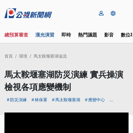
總預算審查
漢光演習
即時
熱門議題
影音
數位
首頁
環境
馬太鞍堰塞湖溢流
馬太鞍堰塞湖防災演練 實兵操演
檢視各項應變機制
防災演練
林保署
馬太鞍堰塞湖
應變中心
...