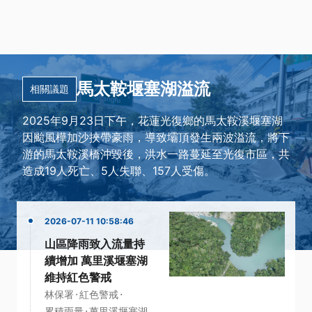
馬太鞍堰塞湖溢流
相關議題
2025年9月23日下午，花蓮光復鄉的馬太鞍溪堰塞湖
因颱風樺加沙挾帶豪雨，導致壩頂發生兩波溢流，將下
游的馬太鞍溪橋沖毀後，洪水一路蔓延至光復市區，共
造成19人死亡、5人失聯、157人受傷。
2026-07-11 10:58:46
山區降雨致入流量持
續增加 萬里溪堰塞湖
維持紅色警戒
·
·
林保署
紅色警戒
·
累積雨量
萬里溪堰塞湖