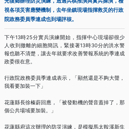
光復鄉辦理防災演練，透過兵棋推演與實兵操演，檢
視各項災害應變機制，去年坐鎮現場指揮救災的行政
院政務委員季連成也到場評核。
下午13時25分實兵演練開始，指揮中心現場卻很少
人收到撤離的細胞簡訊，緊接著13時30分的洪水警
報也聽不清楚，讓去年就要求改善警報系統的季連成
政委很在意。
行政院政務委員季連成表示，「顯然還是不夠大聲，
我看要加裝一下」
花蓮縣長徐榛蔚回應，「被發動機的聲音蓋掉了，那
個公共場域要加裝。」
花蓮縣府這次辦理的防災演練，是模擬馬太鞍溪新生