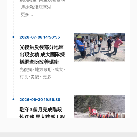
·
·
馬太鞍溪堰塞湖
更多...
2026-07-08 14:50:55
光復洪災後部分地區
出現淤積 成大團隊採
樣調查盼改善環衛
·
·
·
光復鄉
地方政府
成大
·
·
村長
災後
更多...
2026-06-30 19:56:38
駐守3個月完成階段
性任務 馬太鞍溪工程
團隊撤離山區
·
·
·
團隊
工程
汛期