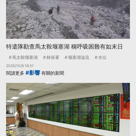
特遣隊勘查馬太鞍堰塞湖 稱呼吸困難有如末日
馬太鞍堰塞湖
林保署
堰塞湖溢流
水位
2025/10/8 19:31
#影響
閱讀更多
有關的新聞