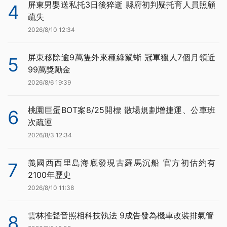
屏東男嬰送私托3日後猝逝 縣府初判疑托育人員照顧
4
疏失
2026/8/10 12:34
屏東移除逾9萬隻外來種綠鬣蜥 冠軍獵人7個月領近
5
99萬獎勵金
2026/8/6 19:39
桃園巨蛋BOT案8/25開標 散場規劃增捷運、公車班
6
次疏運
2026/8/3 12:34
義國西西里島海底發現古羅馬沉船 官方初估約有
7
2100年歷史
2026/8/10 11:38
雲林推聲音照相科技執法 9成告發為機車改裝排氣管
8