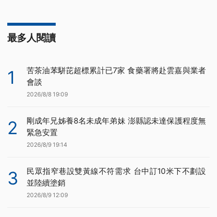
最多人閱讀
苦茶油苯駢芘超標累計已7家 食藥署將赴雲嘉與業者
1
會談
2026/8/8 19:09
剛成年兄姊養8名未成年弟妹 澎縣認未達保護程度無
2
緊急安置
2026/8/9 19:14
民眾指窄巷設雙黃線不符需求 台中訂10米下不劃設
3
並陸續塗銷
2026/8/9 12:09