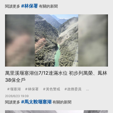
·
花蓮馬太鞍溪堰塞湖
#林保署
閱讀更多
有關的新聞
·
階段
更多...
萬里溪堰塞湖估7/12達滿水位 初步列萬榮、鳳林
38保全戶
堰塞湖
林保署
黃色警戒
政務委員
...
2026/6/23 19:39
#馬太鞍堰塞湖
閱讀更多
有關的新聞