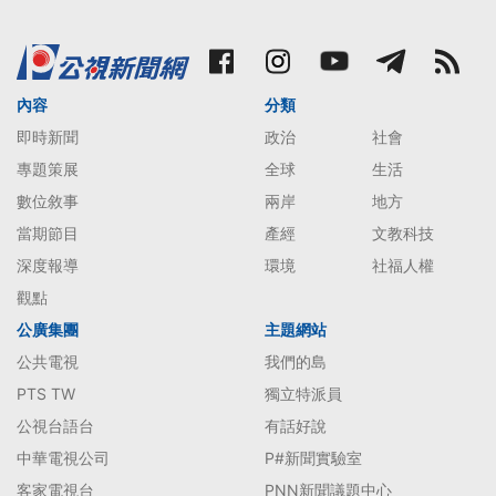
內容
分類
即時新聞
政治
社會
專題策展
全球
生活
數位敘事
兩岸
地方
當期節目
產經
文教科技
深度報導
環境
社福人權
觀點
公廣集團
主題網站
公共電視
我們的島
PTS TW
獨立特派員
公視台語台
有話好說
中華電視公司
P#新聞實驗室
客家電視台
PNN新聞議題中心