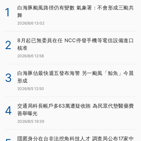
白海豚颱風路徑仍有變數 氣象署：不會形成三颱共
1
舞
2026/8/6 13:02
8月起已無委員在任 NCC停發手機等電信設備進口
2
核准
2026/8/6 12:58
白海豚估最快週五發布海警 另一颱風「鯨魚」今晨
3
形成
2026/8/5 12:50
交通局科長帳戶多63萬遭疑收賄 為民眾代墊醫藥費
4
善舉曝光
2026/8/5 19:39
隱匿身分在台非法挖角科技人才 調查局公布17家中