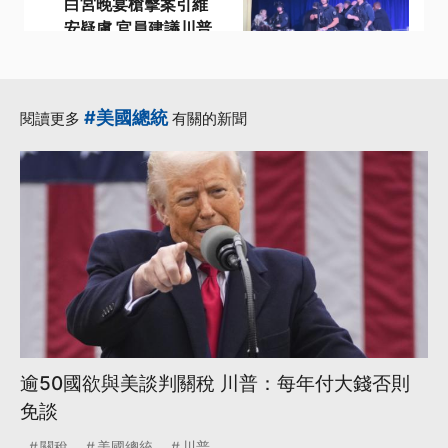
白宮晚宴槍擊案引維
安疑慮 官員建議川普
穿防彈背心
·
·
川普
特勤人員
·
·
白宮晚宴
維安
#美國總統
閱讀更多
有關的新聞
·
防彈背心
更多...
逾50國欲與美談判關稅 川普：每年付大錢否則
免談
關稅
美國總統
川普