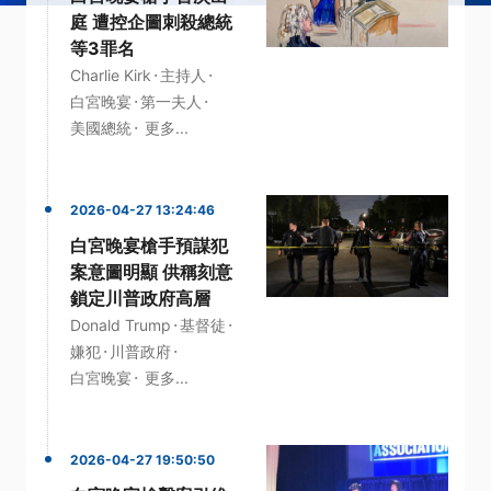
庭 遭控企圖刺殺總統
等3罪名
·
·
Charlie Kirk
主持人
·
·
白宮晚宴
第一夫人
·
美國總統
更多...
2026-04-27 13:24:46
白宮晚宴槍手預謀犯
案意圖明顯 供稱刻意
鎖定川普政府高層
·
·
Donald Trump
基督徒
·
·
嫌犯
川普政府
·
白宮晚宴
更多...
2026-04-27 19:50:50