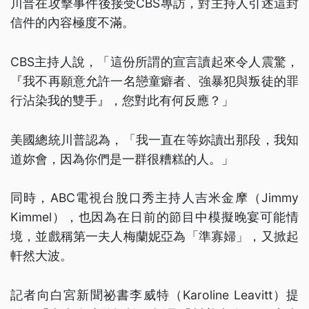
川普在攻擊事件後接受CBS專訪，對主持人引述這封
信件的內容極度不滿。
CBS主持人說，「這份所謂的宣言讀起來令人震驚，
『我不再願意允許一名戀童癖者、強暴犯與叛徒的罪
行沾染我的雙手』，您對此有何反應？」
美國總統川普認為，「我一直在等妳讀出那段，我知
道妳會，因為你們是一群很糟糕的人。」
同時，ABC電視台脫口秀主持人吉米金摩（Jimmy
Kimmel），也因為在日前的節目中模擬晚宴可能情
境，並戲稱第一夫人梅蘭妮亞為「準寡婦」，又掀起
軒然大波。
記者向白宮新聞祕書李威特（Karoline Leavitt）提