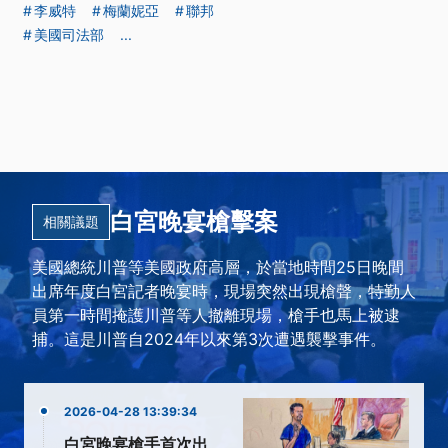
李威特
梅蘭妮亞
聯邦
美國司法部
...
白宮晚宴槍擊案
相關議題
美國總統川普等美國政府高層，於當地時間25日晚間
出席年度白宮記者晚宴時，現場突然出現槍聲，特勤人
員第一時間掩護川普等人撤離現場，槍手也馬上被逮
捕。這是川普自2024年以來第3次遭遇襲擊事件。
2026-04-28 13:39:34
白宮晚宴槍手首次出