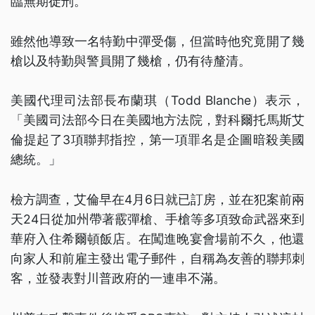
臨無期徒刑。
雖然他導致一名特勤中彈受傷，但當時他究竟開了幾
槍以及特勤與警員開了幾槍，仍有待釐清。
美國代理司法部長布蘭琪（Todd Blanche）表示，
「美國司法部今日在美國地方法院，對科爾托馬斯艾
倫提起了3項聯邦指控，第一項罪名是企圖暗殺美國
總統。」
檢方調查，艾倫早在4月6日就已訂房，並在犯案前兩
天24日從加州帶著霰彈槍、手槍等多項致命武器來到
華府入住希爾頓飯店。在闖進晚宴會場前不久，他還
向家人和前雇主發出電子郵件，自稱為友善的聯邦刺
客，並發表對川普政府的一連串不滿。