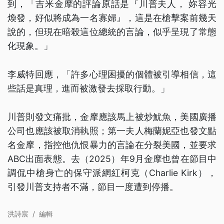
到，「吉米金摩的評論原話是『川普夫人， 妳容光
煥發，好似將成為一名寡婦』，這是在槍擊案前幾天
說的，但現在暗殺這位總統的言論，似乎呈現了常態
化現象。」
李威特回應，「許多心理困擾的個體被引導相信，這
些話是真理，進而被激發去採取行動。」
川普則發文痛批，金摩應該馬上被炒魷魚，美國廣播
公司也應該被取消執照；第一夫人梅蘭妮亞也發文點
名金摩，指控他仇恨暴力的言論在分裂美國，並要求
ABC出面表態。去（2025）年9月金摩也曾在節目中
調侃中槍身亡的保守派網紅柯克（Charlie Kirk），
引發川普支持者不滿，節目一度遭到停播。
洪詩宸
/
編輯