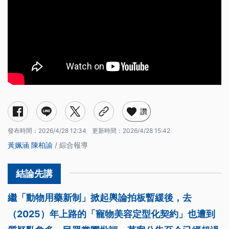
讚
發布時間：
2026/4/28 12:34
更新時間：
2026/4/28 15:42
黃姵涵
陳柏諭
/ 綜合報導
繼「動物用藥新制」掀起輿論拍板暫緩後，去
（2025）年上路的「寵物美容定型化契約」也遭到