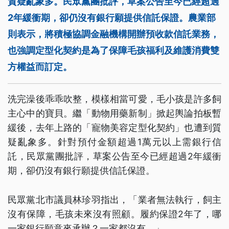
質疑亂象多。民眾黨團批評，草案公告至今已經超過
2年緩衝期，卻仍沒有銀行願提供信託保證。農業部
則表示，將積極協調金融機構開辦預收款信託業務，
也強調定型化契約是為了保障毛孩福利及維護消費雙
方權益而訂定。
洗完澡後乖乖吹整，模樣相當可愛，毛小孩是許多飼
主心中的寶貝。繼「動物用藥新制」掀起輿論拍板暫
緩後，去年上路的「寵物美容定型化契約」也遭到質
疑亂象多。針對預付金額超過1萬元以上需銀行信
託，民眾黨團批評，草案公告至今已經超過2年緩衝
期，卻仍沒有銀行願提供信託保證。
民眾黨北市議員林珍羽指出，「業者無法執行，飼主
沒有保障，毛孩未來沒有照顧。履約保證2年了，哪
一家銀行願意來承辦？一家都沒有。」