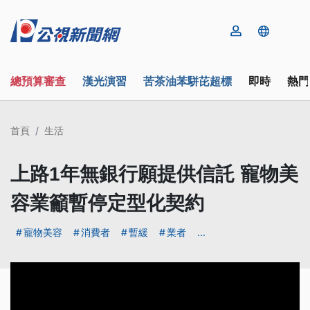
總預算審查
漢光演習
苦茶油苯駢芘超標
即時
熱門
首頁
生活
上路1年無銀行願提供信託 寵物美
容業籲暫停定型化契約
寵物美容
消費者
暫緩
業者
...