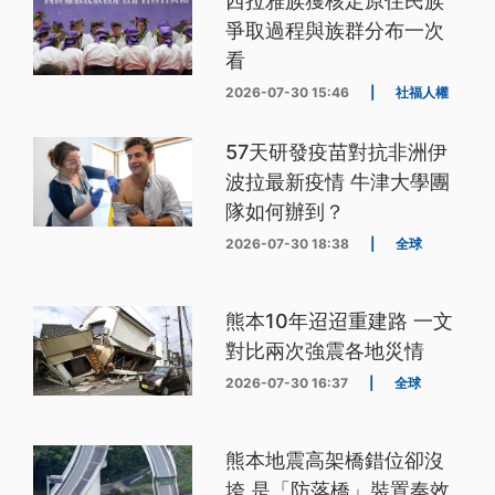
西拉雅族獲核定原住民族
爭取過程與族群分布一次
看
2026-07-30 15:46
|
社福人權
57天研發疫苗對抗非洲伊
波拉最新疫情 牛津大學團
隊如何辦到？
2026-07-30 18:38
|
全球
熊本10年迢迢重建路 一文
對比兩次強震各地災情
2026-07-30 16:37
|
全球
熊本地震高架橋錯位卻沒
垮 是「防落橋」裝置奏效