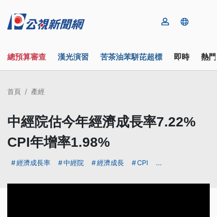
總預算審查
漢光演習
苦茶油苯駢芘超標
即時
熱門
首頁
產經
中經院估今年經濟成長率7.22%
CPI年增率1.98%
經濟成長率
中經院
經濟成長
CPI
...