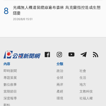
光纖無人機遺留纜線遍布森林 烏克蘭指控造成生態
8
隱憂
2026/8/6 15:51
內容
分類
即時新聞
政治
社會
專題策展
全球
生活
數位敘事
兩岸
地方
當期節目
產經
文教科技
深度報導
環境
社福人權
觀點