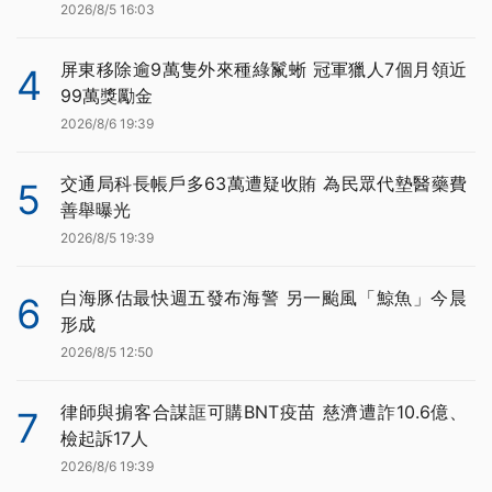
2026/8/5 16:03
屏東移除逾9萬隻外來種綠鬣蜥 冠軍獵人7個月領近
4
99萬獎勵金
2026/8/6 19:39
交通局科長帳戶多63萬遭疑收賄 為民眾代墊醫藥費
5
善舉曝光
2026/8/5 19:39
白海豚估最快週五發布海警 另一颱風「鯨魚」今晨
6
形成
2026/8/5 12:50
律師與掮客合謀誆可購BNT疫苗 慈濟遭詐10.6億、
7
檢起訴17人
2026/8/6 19:39