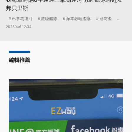
邦貝里斯
巴拿馬運河
敦睦艦隊
海軍敦睦艦隊
巡防艦
...
2026/4/6 12:34
編輯推薦