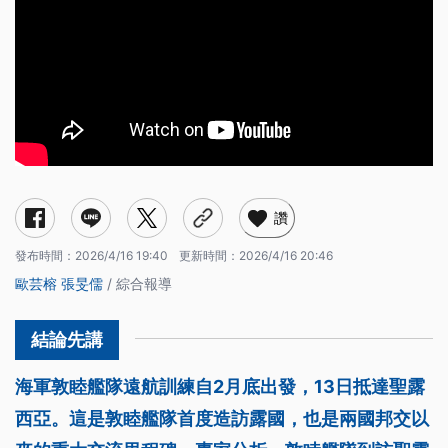
讚
發布時間：
2026/4/16 19:40
更新時間：
2026/4/16 20:46
歐芸榕
張旻儒
/ 綜合報導
海軍敦睦艦隊遠航訓練自2月底出發，13日抵達聖露
西亞。這是敦睦艦隊首度造訪露國，也是兩國邦交以