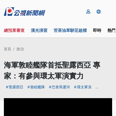
總預算審查
漢光演習
苦茶油苯駢芘超標
即時
熱門
首頁
政治
海軍敦睦艦隊首抵聖露西亞 專
家：有參與環太軍演實力
聖露西亞
敦睦艦隊
巴拿馬運河
環太軍演
...