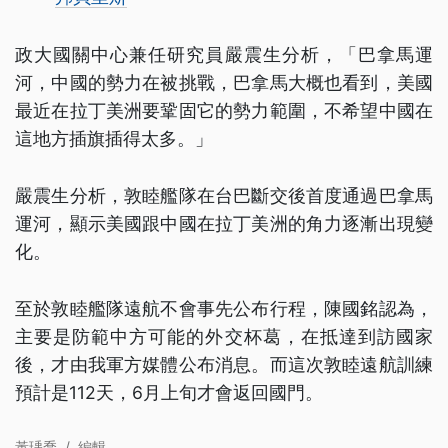
政大國關中心兼任研究員嚴震生分析，「巴拿馬運
河，中國的勢力在被挑戰，巴拿馬大概也看到，美國
最近在拉丁美洲要鞏固它的勢力範圍，不希望中國在
這地方插旗插得太多。」
嚴震生分析，敦睦艦隊在台巴斷交後首度通過巴拿馬
運河，顯示美國跟中國在拉丁美洲的角力逐漸出現變
化。
至於敦睦艦隊遠航不會事先公布行程，陳國銘認為，
主要是防範中方可能的外交杯葛，在抵達到訪國家
後，才由我軍方媒體公布消息。而這次敦睦遠航訓練
預計是112天，6月上旬才會返回國門。
黃瑀喬
/
編輯