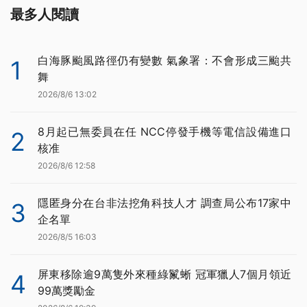
最多人閱讀
白海豚颱風路徑仍有變數 氣象署：不會形成三颱共
1
舞
2026/8/6 13:02
8月起已無委員在任 NCC停發手機等電信設備進口
2
核准
2026/8/6 12:58
隱匿身分在台非法挖角科技人才 調查局公布17家中
3
企名單
2026/8/5 16:03
屏東移除逾9萬隻外來種綠鬣蜥 冠軍獵人7個月領近
4
99萬獎勵金