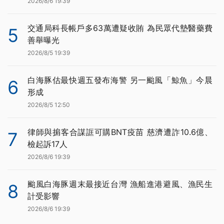
2026/8/6 19:39
交通局科長帳戶多63萬遭疑收賄 為民眾代墊醫藥費
5
善舉曝光
2026/8/5 19:39
白海豚估最快週五發布海警 另一颱風「鯨魚」今晨
6
形成
2026/8/5 12:50
律師與掮客合謀誆可購BNT疫苗 慈濟遭詐10.6億、
7
檢起訴17人
2026/8/6 19:39
颱風白海豚週末最接近台灣 漁船進港避風、漁民生
8
計受影響
2026/8/6 19:39