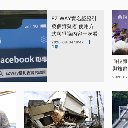
EZ WAY實名認證引
發個資疑慮 使用方
式與爭議內容一次看
2026-08-04 16:47
|
生活
西拉雅
與族群
2026-07