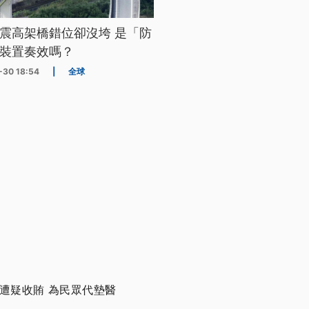
震高架橋錯位卻沒垮 是「防
裝置奏效嗎？
-30 18:54
|
全球
遭疑收賄 為民眾代墊醫