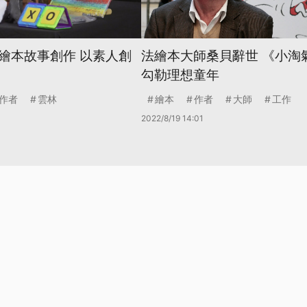
繪本故事創作 以素人創
法繪本大師桑貝辭世 《小淘
勾勒理想童年
作者
雲林
繪本
作者
大師
工作
2022/8/19 14:01