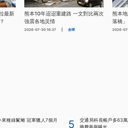
拉最新
熊本10年迢迢重建路 一文對比兩次
熊本地
？
強震各地災情
落橋」
2026-07-30 16:37
|
全球
2026-07
外來種綠鬣蜥 冠軍獵人7個月
交通局科長帳戶多63萬
5
藥費善舉曝光