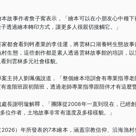
繪本故事作者詹子寗表示，「繪本可以在小朋友心中種下
種子透過繪本轉印方式，讓更多人很親切接觸它。」
婆家都會看到蚵產業的李佳運，將雲林口湖養蚵生態故事
漁村生態，這些創作都是素人透過雲林故事館的培訓，以
人看到雲林多元社會樣貌。
專案主持人劉珮儀說道，「整個繪本培訓會有專業指導老
度有進階班跟初階班，透過老師專業指導跟陪伴才有這麼
處長謝明璇解釋，「團隊從2008年一直到現在，已經創
0多位作者，土地故事非常有溫度及多樣樣貌。」
2026）年所發表的7本繪本，涵蓋宗教信仰、沿海漁