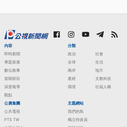
內容
分類
即時新聞
政治
社會
專題策展
全球
生活
數位敘事
兩岸
地方
當期節目
產經
文教科技
深度報導
環境
社福人權
觀點
公廣集團
主題網站
公共電視
我們的島
PTS TW
獨立特派員