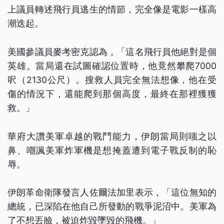
上議員轉述飛行員逃生的情節，完全像是電影一樣高
潮迭起。
美國參議員麥考密克認為，「這名飛行員他絕對是個
英雄。當局還在試圖確認位置時，他竟然攀爬7000
呎（2130公尺）。搜救人員完全無法想像，他在受
傷的情況下，還能爬到那個高度，最終在那裡獲獲
救。」
華府大讚美軍卓越的戰鬥能力，伊朗當局則嗤之以
鼻、嘲諷美軍炸軍機是想掩蓋遭到電子戰反制的恥
辱。
伊朗革命衛隊發言人佐爾法加里表示，「這位無知的
總統，已深陷在他自己所發動的戰爭泥沼中。美軍為
了不想丟臉，被迫炸毀墜毀的飛機。」