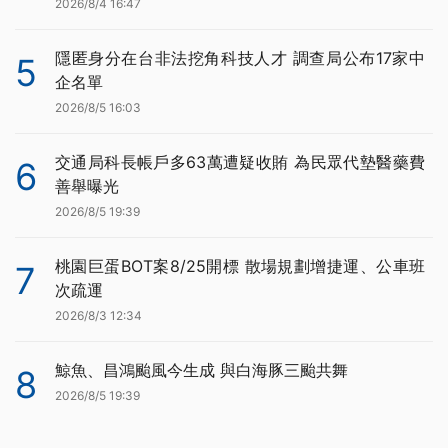
2026/8/4 16:47
隱匿身分在台非法挖角科技人才 調查局公布17家中
5
企名單
2026/8/5 16:03
交通局科長帳戶多63萬遭疑收賄 為民眾代墊醫藥費
6
善舉曝光
2026/8/5 19:39
桃園巨蛋BOT案8/25開標 散場規劃增捷運、公車班
7
次疏運
2026/8/3 12:34
鯨魚、昌鴻颱風今生成 與白海豚三颱共舞
8
2026/8/5 19:39