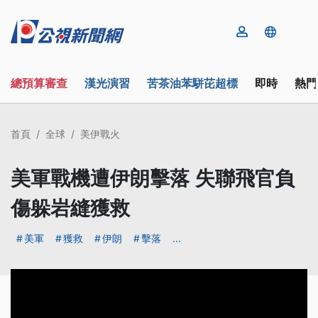
總預算審查
漢光演習
苦茶油苯駢芘超標
即時
熱門
首頁
全球
美伊戰火
美軍戰機遭伊朗擊落 失聯飛官負
傷躲岩縫獲救
美軍
獲救
伊朗
擊落
...