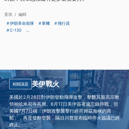
姜筑
/
編輯
伊朗革命衛隊
軍機
飛行員
C-130
...
美伊戰火
相關議題
美國於2月28日對伊朗發動飛彈攻擊，擊斃其最高宗教
領袖哈米尼等高層。6月17日美伊簽署備忘錄停戰，但
美國7月7日稱「伊朗攻擊襲擊行經荷姆茲海峽的商
船」，再度發動空襲，隔日川普宣布臨時停火協議已經
終止。