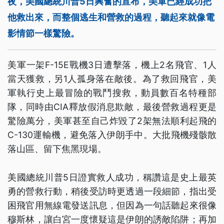
夜，美國總統川普5日興奮的宣布，美軍已經成功把
他救出來，而整個逃生和營救的過程，聽起來就像電
影情節一樣驚險。
美軍一架F-15E戰機3日遭擊落，機上2名飛官、1人
當天獲救，另1人孤身落在敵後。為了救回飛官，美
軍執行史上最冒險的戰鬥搜救，動員數百名特種部
隊，同時由CIA釋放假消息欺敵，最後營救過程更是
驚險萬分，美軍甚至自己炸毀了2架無法順利起飛的
C-130運輸機，避免落入伊朗手中。大批飛機殘骸散
落山區、留下焦黑現場。
美國總統川普5日證實救人成功，稱讚這是史上最英
勇的營救行動，稍後受訪時更透過一段細節，指出受
困飛官用無線電發送訊息，但因為一句話聽起來很像
穆斯林，讓白宮一度懷疑這是伊朗的誘敵陷阱；再加