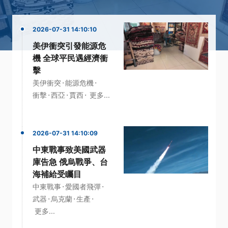
2026-07-31 14:10:10
美伊衝突引發能源危
機 全球平民遇經濟衝
擊
·
·
美伊衝突
能源危機
·
·
·
衝擊
西亞
賈西
更多...
2026-07-31 14:10:09
中東戰事致美國武器
庫告急 俄烏戰爭、台
海補給受矚目
·
·
中東戰事
愛國者飛彈
·
·
·
武器
烏克蘭
生產
更多...