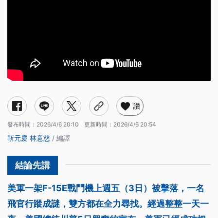
讚
發布時間：
2026/4/6 20:10
更新時間：
2026/4/6 20:54
靳元慶
林意慈
/ 編譯
美軍一架F-15E戰鬥機上週五（3日）被擊落，一名
飛官行蹤成謎，雙方都在全力尋找。經過整整一天一