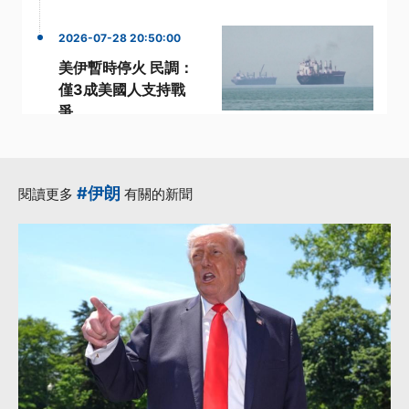
2026-07-28 20:50:00
美伊暫時停火 民調：
僅3成美國人支持戰
爭
·
·
·
伊朗
支持
支持率
美國
·
·
路透社
更多...
#伊朗
閱讀更多
有關的新聞