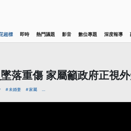
芘超標
即時
熱門議題
影音
數位專題
深度報導
墜落重傷 家屬籲政府正視
會
未婚妻
家屬
...