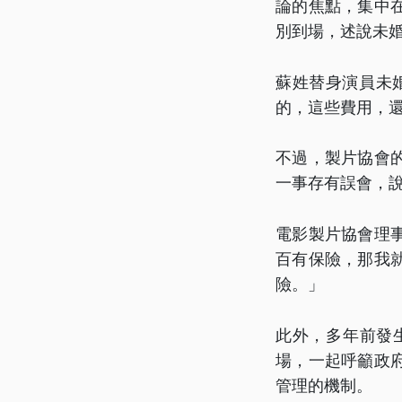
論的焦點，集中
別到場，述說未
蘇姓替身演員未婚
的，這些費用，
不過，製片協會
一事存有誤會，
電影製片協會理
百有保險，那我
險。」
此外，多年前發
場，一起呼籲政
管理的機制。