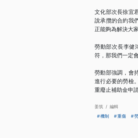
文化部次長徐宜
說承攬的合約我
正能夠為解決大
勞動部次長李健
符，那我們一定
勞動部強調，會
進行必要的勞檢
重廢止補助金申請
姜筑
/
編輯
機制
重傷