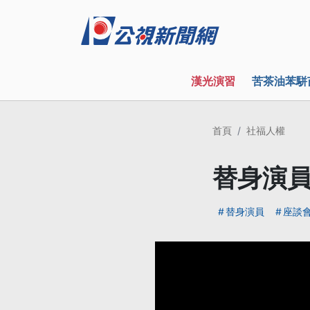
漢光演習
苦茶油苯駢
首頁
社福人權
替身演員
替身演員
座談