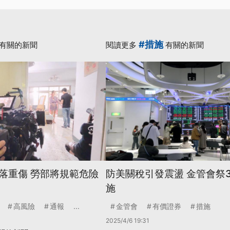
#措施
有關的新聞
閱讀更多
有關的新聞
落重傷 勞部將規範危險
防美關稅引發震盪 金管會祭
施
高風險
通報
...
金管會
有價證券
措施
2025/4/6 19:31