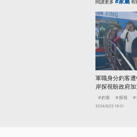
#家屬
閱讀更多
有
軍職身分釣客遭
岸探視盼政府加
釣客
探視
2024/6/23 19:31