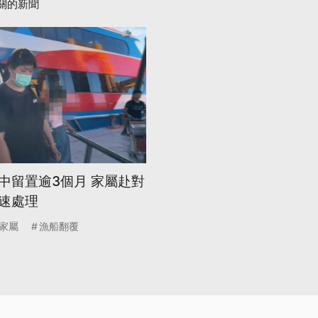
關的新聞
中留置逾3個月 家屬赴對
速處理
家屬
漁船翻覆