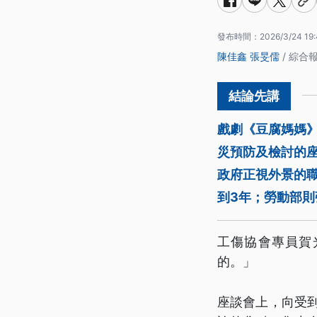
發布時間：
2026/3/24 19
陳佳鑫
張旻儒
/ 綜合
戲劇《豆腐媽媽
災預防及檢討的
政府正視外景的
到3年；勞動部
工傷協會專員賀
的。」
座談會上，向受