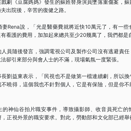
在戲劇《豆腐媽媽》發生的蘇姓替身演員墜落重傷案，蘇
婚夫出院後，辛苦的復健之路。
妻Rena說，「光是醫藥費就將近快10萬元了，有一
還有看護的費用，加加起來總共至少20幾萬了，我們都是
的人員隨後發言，強調電視公司及製作公司沒有逃避責任
說法卻引來部分與會人士的不滿，現場氣氛一度緊張。
事長劉益東表示，「民視也不是做第一檔連續劇，所以換
就不曉得，這個我也不針對個人，它是有保險，但是你不
生的神仙谷拍片職安事件，導致攝影師、收音員死亡的
府，正視外景的職安要求。對此，勞動部和文化部已經舉