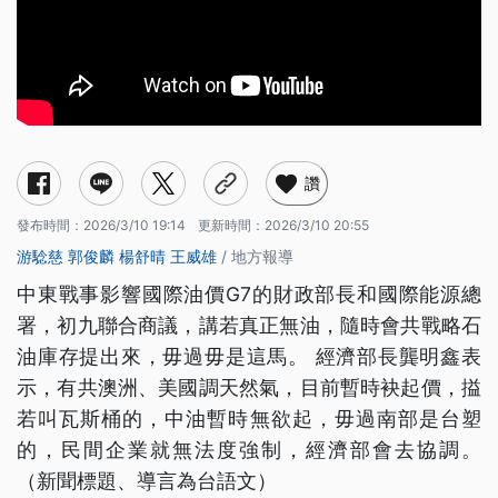
讚
發布時間：
2026/3/10 19:14
更新時間：
2026/3/10 20:55
游騐慈
郭俊麟
楊舒晴
王威雄
/ 地方報導
中東戰事影響國際油價G7的財政部長和國際能源總
署，初九聯合商議，講若真正無油，隨時會共戰略石
油庫存提出來，毋過毋是這馬。 經濟部長龔明鑫表
示，有共澳洲、美國調天然氣，目前暫時袂起價，搤
若叫瓦斯桶的，中油暫時無欲起，毋過南部是台塑
的，民間企業就無法度強制，經濟部會去協調。
（新聞標題、導言為台語文）