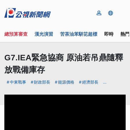
總預算審查
漢光演習
苦茶油苯駢芘超標
即時
熱門
G7.IEA緊急協商 原油若吊鼎隨釋
放戰備庫存
中東戰事
財政部長
能源價格
經濟部長
...