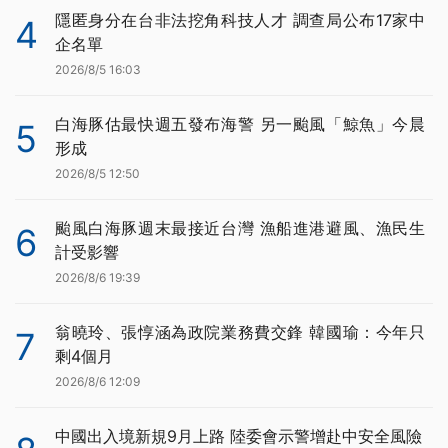
隱匿身分在台非法挖角科技人才 調查局公布17家中
4
企名單
2026/8/5 16:03
白海豚估最快週五發布海警 另一颱風「鯨魚」今晨
5
形成
2026/8/5 12:50
颱風白海豚週末最接近台灣 漁船進港避風、漁民生
6
計受影響
2026/8/6 19:39
翁曉玲、張惇涵為政院業務費交鋒 韓國瑜：今年只
7
剩4個月
2026/8/6 12:09
中國出入境新規9月上路 陸委會示警增赴中安全風險