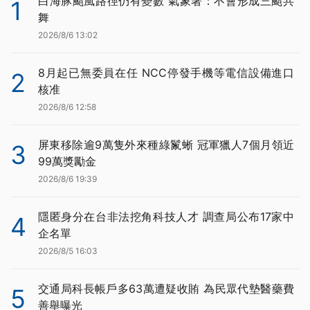
白海豚颱風路徑仍有變數 氣象署：不會形成三颱共
1
舞
2026/8/6 13:02
8月起已無委員在任 NCC停發手機等電信設備進口
2
核准
2026/8/6 12:58
屏東移除逾9萬隻外來種綠鬣蜥 冠軍獵人7個月領近
3
99萬獎勵金
2026/8/6 19:39
隱匿身分在台非法挖角科技人才 調查局公布17家中
4
企名單
2026/8/5 16:03
交通局科長帳戶多63萬遭疑收賄 為民眾代墊醫藥費
5
善舉曝光