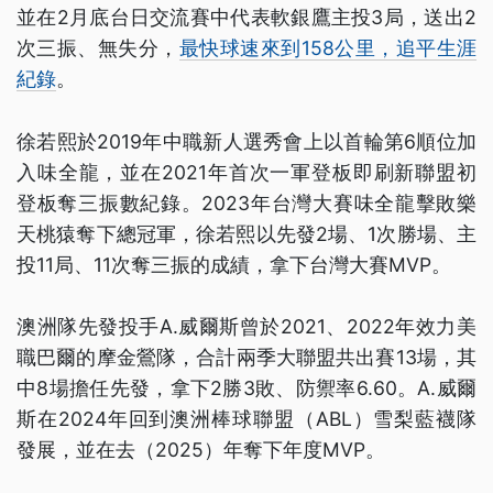
並在2月底台日交流賽中代表軟銀鷹主投3局，送出2
次三振、無失分，
最快球速來到158公里，追平生涯
紀錄
。
徐若熙於2019年中職新人選秀會上以首輪第6順位加
入味全龍，並在2021年首次一軍登板即刷新聯盟初
登板奪三振數紀錄。2023年台灣大賽味全龍擊敗樂
天桃猿奪下總冠軍，徐若熙以先發2場、1次勝場、主
投11局、11次奪三振的成績，拿下台灣大賽MVP。
澳洲隊先發投手A.威爾斯曾於2021、2022年效力美
職巴爾的摩金鶯隊，合計兩季大聯盟共出賽13場，其
中8場擔任先發，拿下2勝3敗、防禦率6.60。A.威爾
斯在2024年回到澳洲棒球聯盟（ABL）雪梨藍襪隊
發展，並在去（2025）年奪下年度MVP。