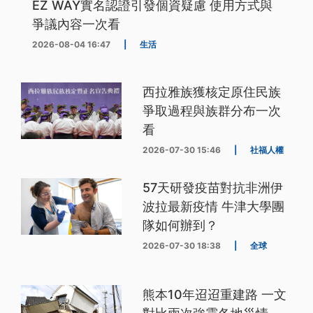
EZ WAY實名認證引發個資疑慮 使用方式與
爭議內容一次看
2026-08-04 16:47
|
生活
西拉雅族獲核定原住民族
爭取過程與族群分布一次
看
2026-07-30 15:46
|
社福人權
57天研發疫苗對抗非洲伊
波拉最新疫情 牛津大學團
隊如何辦到？
2026-07-30 18:38
|
全球
熊本10年迢迢重建路 一文