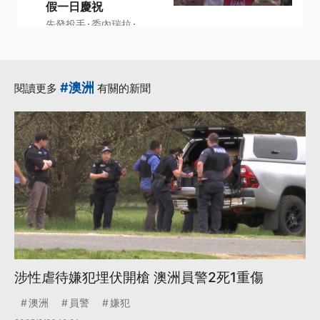
假一日慶祝
·
·
先發投手
委內瑞拉
·
·
羅德里奎茲
美國隊
·
WBC
更多...
#澳洲
閱讀更多
有關的新聞
涉性虐待嫌犯埋伏開槍 澳洲員警2死1重傷
澳洲
員警
嫌犯