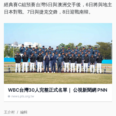
經典賽C組預賽台灣5日與澳洲交手後，6日將與地主
日本對戰、7日與捷克交鋒，8日迎戰南韓。
WBC台灣30人完整正式名單｜ 公視新聞網 PNN
🌐
news.pts.org.tw
王介村
/
編輯