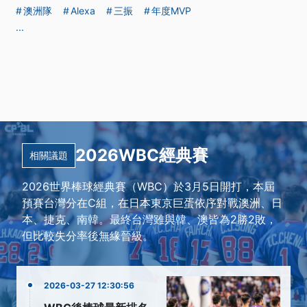
澳洲隊
Alexa
三振
年度MVP
...
2026WBC經典賽
相關議題
2026世界棒球經典賽（WBC）於3月5日開打，本屆
預賽台灣分在C組，在日本東京巨蛋依序對戰澳洲、日
本、捷克、南韓。最終台灣雖與韓、澳皆為2勝2敗，
但比較失分率後無緣晉級。
2026-03-27 12:30:56