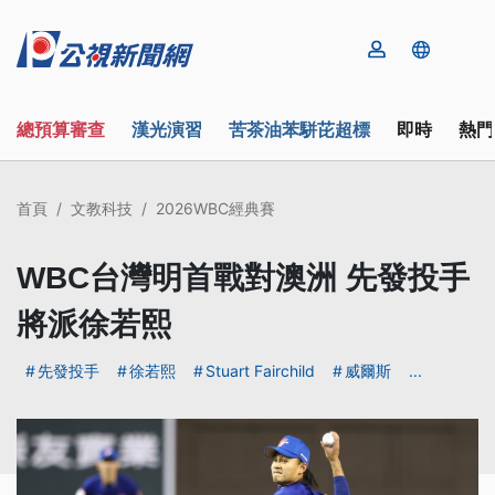
總預算審查
漢光演習
苦茶油苯駢芘超標
即時
熱門
首頁
文教科技
2026WBC經典賽
WBC台灣明首戰對澳洲 先發投手
將派徐若熙
先發投手
徐若熙
Stuart Fairchild
威爾斯
...