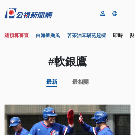
總預算審查
白海豚颱風
苦茶油苯駢芘超標
即時
熱
#軟銀鷹
最新
最相關