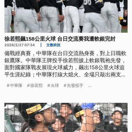
徐若熙飆158公里火球 台日交流賽我遭軟銀完封
2026/2/27 07:34
|
文教科技
備戰經典賽，中華隊在台日交流熱身賽，對上日職軟
銀鷹隊。中華隊王牌投手徐若熙披上軟銀戰袍先發，
面對國家隊戰友展現火球威力，飆出158公里火球追
平生涯紀錄；中華隊打線大熄火、全場只敲出兩支安
打，先發投手鄭浩均還出現抽筋提前退場，終場中華
中華隊
徐若熙
火球
先發投手
...
隊以0比4遭到軟銀完封。