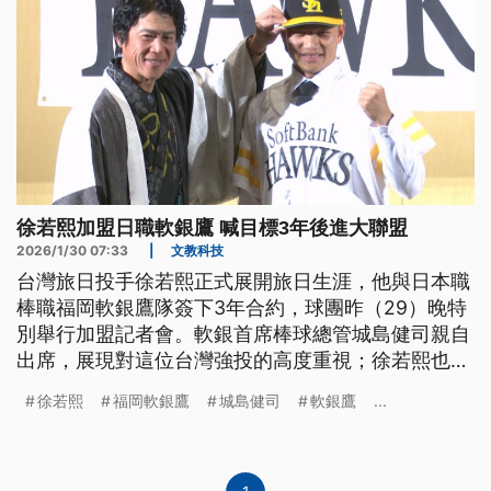
徐若熙加盟日職軟銀鷹 喊目標3年後進大聯盟
2026/1/30 07:33
|
文教科技
台灣旅日投手徐若熙正式展開旅日生涯，他與日本職
棒職福岡軟銀鷹隊簽下3年合約，球團昨（29）晚特
別舉行加盟記者會。軟銀首席棒球總管城島健司親自
出席，展現對這位台灣強投的高度重視；徐若熙也霸
氣喊話，目標3年後挑戰美國職棒大聯盟。
徐若熙
福岡軟銀鷹
城島健司
軟銀鷹
...