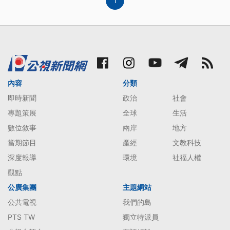
1
內容
分類
即時新聞
政治
社會
專題策展
全球
生活
數位敘事
兩岸
地方
當期節目
產經
文教科技
深度報導
環境
社福人權
觀點
公廣集團
主題網站
公共電視
我們的島
PTS TW
獨立特派員