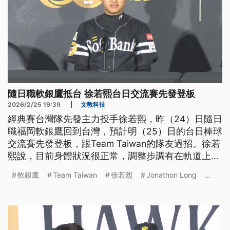
隨日職軟銀鷹抵台 徐若熙台日交流賽先發登板
2026/2/25 19:39
|
文教科技
經典賽台灣隊先發主力投手徐若熙，昨（24）日隨日
職福岡軟銀鷹回到台灣，預計明（25）日的台日棒球
交流賽先發登板，跟Team Taiwan的隊友過招。徐若
熙說，目前身體狀況很正常，調整步調有在軌道上，
並為WBC準備，最想對決的打者是張育成和吉力吉
軟銀鷹
Team Taiwan
徐若熙
Jonathon Long
...
撈．鞏冠。