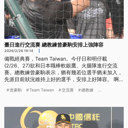
臺日進行交流賽 總教練曾豪駒安排上強陣容
2026/2/26 19:14
|
備戰經典賽，Team Taiwan。今仔日和明仔載
(2/26、27)欲和日本職棒軟銀鷹、火腿隊進行交流
賽。總教練曾豪駒表示，猶有幾若位選手猶未加入，
先派目前狀況維持上好的選手，安排上好陣容。 啊
若球星龍仔因為手曲的問題確定退賽，啥人來補伊的
曾豪駒
Team Taiwan
交流賽
總教練
...
位，曾豪駒表示，人選明仔載公佈。（新聞標題、導
言為台語文）