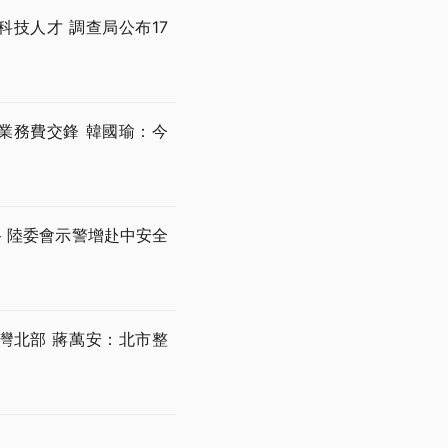
技人才 調查局公布17
業務費交鋒 韓國瑜：今
 陸委會示警增赴中安全
灣北部 蔣萬安：北市整