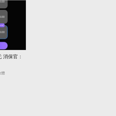
元 消保官：
軟體