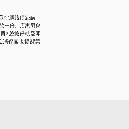
眾佇網路頂怨講，
欲一倍。店家掰會
買2袋糖仔就愛開
且消保官也提醒業