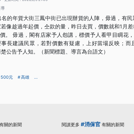
報導
出名的年貨大街三鳳中街已出現辦貨的人陣，毋過，有民
家若像趁過年起價，仝款的量，昨日去買，價數就和1月差
起價。 毋過，閣有店家予人怨講，標價予人看甲目睭花，
商圈理事長建議民眾，若對價數有疑慮，上好當場反映；而
清楚公告予人知。（新聞標題、導言為台語文）
500元
高雄
...
#消保官
有關的新聞
閱讀更多
有關的新聞