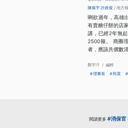
陳奐宇
許政俊
/ 地方
咧欲過年，高雄
有賣糖仔餅的店
講，已經2年無
2500箍。 
者，應該共價數
鄭宇汘
/
編輯
理事長
民眾
#消保官
閱讀更多