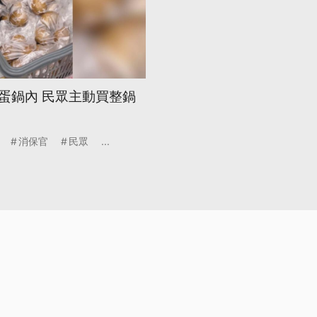
蛋鍋內 民眾主動買整鍋
消保官
民眾
...