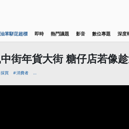
油苯駢芘超標
即時
熱門議題
影音
數位專題
深度
中街年貨大街 糖仔店若像
採買
消費者
...