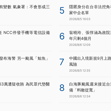
有變數 氣象署：不會形成三
隱匿身分在台非法挖角科
5
家中企名單
2026/8/5 16:03
任 NCC停發手機等電信設備
翁曉玲、張惇涵為政院
6
年只剩4個月
2026/8/6 12:09
發布海警 另一颱風「鯨魚」
中國出入境新規9月上路
7
風險
2026/8/5 12:35
63萬遭疑收賄 為民眾代墊醫
白海豚颱風週末接近台
8
備「料敵從寬」
2026/8/6 12:34