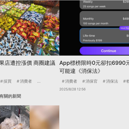
果店遭控漲價 商圈建議
App標榜限時0元卻扣6990
可能違《消保法》
採買
消費者
...
消費者
消保官
消保法
2025/8/28 12:56
有關的新聞