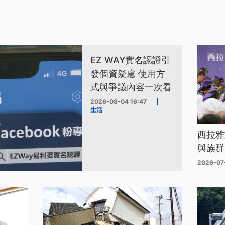
EZ WAY實名認證引
發個資疑慮 使用方
式與爭議內容一次看
2026-08-04 16:47
|
生活
西拉雅
與族群
2026-07