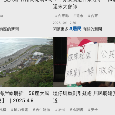
週末大會師
局
台東縣
週末
台東
2025/10/1 12:56
#居民
有關的新聞
閱讀更多
有關的新聞
海岸線將插上58座大風
塭仔圳重劃引疑慮 居民盼建
​｜2025.4.9
道
風機
風力發電
再生能源
居民
承諾書
安全