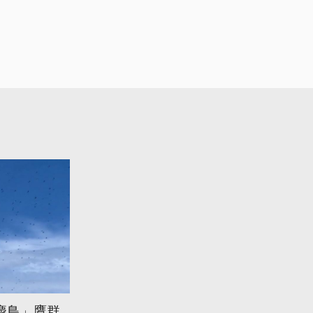
慶鳥」鷹群