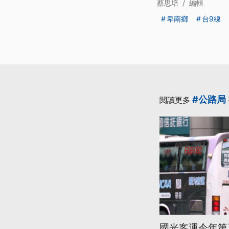
蔡思培
/
編輯
卑南鄉
台9線
#公路局
閱讀更多
國光客運今年第