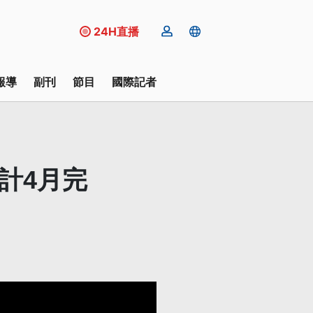
24H直播
報導
副刊
節目
國際記者
計4月完