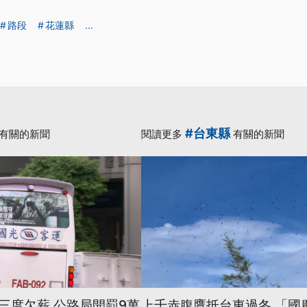
路段
花蓮縣
...
#台東縣
有關的新聞
閱讀更多
有關的新聞
三度欠薪 公路局開罰9萬
上千赤腹鷹抵台東過冬 「國