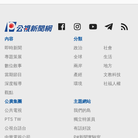
內容
分類
即時新聞
政治
社會
專題策展
全球
生活
數位敘事
兩岸
地方
當期節目
產經
文教科技
深度報導
環境
社福人權
觀點
公廣集團
主題網站
公共電視
我們的島
PTS TW
獨立特派員
公視台語台
有話好說
中華電視公司
P#新聞實驗室