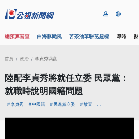
總預算審查
白海豚颱風
苦茶油苯駢芘超標
即時
熱
首頁
政治
李貞秀爭議
陸配李貞秀將就任立委 民眾黨：
就職時說明國籍問題
李貞秀
中國籍
民進黨立委
放棄
...