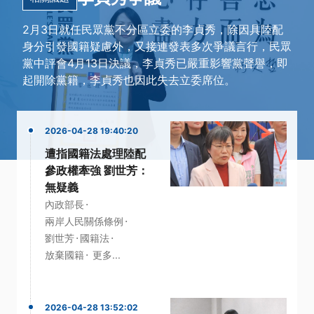
2月3日就任民眾黨不分區立委的李貞秀，除因具陸配
身分引發國籍疑慮外，又接連發表多次爭議言行，民眾
黨中評會4月13日決議，李貞秀已嚴重影響黨聲譽，即
起開除黨籍，李貞秀也因此失去立委席位。
2026-04-28 19:40:20
遭指國籍法處理陸配
參政權牽強 劉世芳：
無疑義
·
內政部長
·
兩岸人民關係條例
·
·
劉世芳
國籍法
·
放棄國籍
更多...
2026-04-28 13:52:02