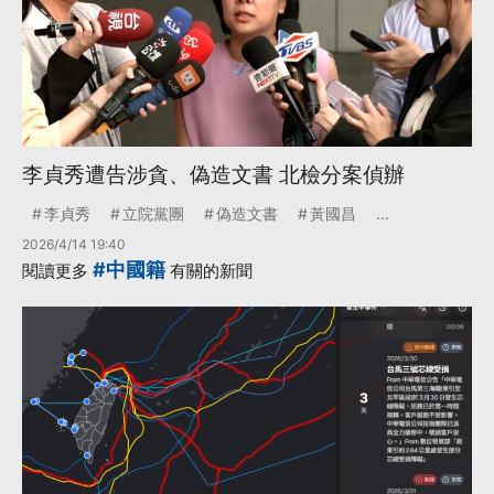
李貞秀遭告涉貪、偽造文書 北檢分案偵辦
李貞秀
立院黨團
偽造文書
黃國昌
...
2026/4/14 19:40
#中國籍
閱讀更多
有關的新聞