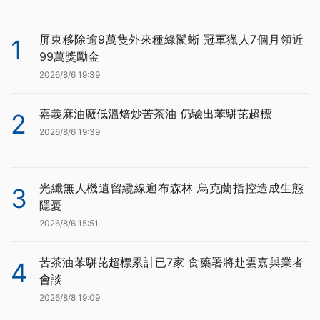
屏東移除逾9萬隻外來種綠鬣蜥 冠軍獵人7個月領近
1
99萬獎勵金
2026/8/6 19:39
嘉義麻油廠低溫焙炒苦茶油 仍驗出苯駢芘超標
2
2026/8/6 19:39
光纖無人機遺留纜線遍布森林 烏克蘭指控造成生態
3
隱憂
2026/8/6 15:51
苦茶油苯駢芘超標累計已7家 食藥署將赴雲嘉與業者
4
會談
2026/8/8 19:09