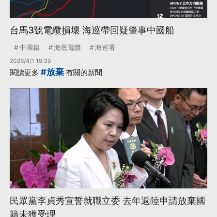
台馬3號電纜損壞 海巡帶回疑肇事中國船
中國籍
海底電纜
海巡署
2026/4/1 19:39
#放棄
閱讀更多
有關的新聞
民眾黨李貞秀宣誓就職立委 去年返陸申請放棄國
籍未獲受理