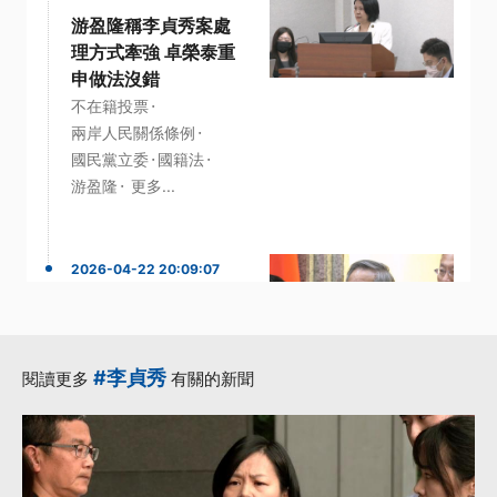
游盈隆稱李貞秀案處
理方式牽強 卓榮泰重
申做法沒錯
·
不在籍投票
·
兩岸人民關係條例
·
·
國民黨立委
國籍法
·
游盈隆
更多...
2026-04-22 20:09:07
遞補遭開除黨籍李貞
秀 許忠信宣誓就職不
分區立委
#李貞秀
閱讀更多
有關的新聞
·
·
不分區立委
周俊銘
·
·
宣誓就職
李貞秀
·
民眾黨主席
更多...