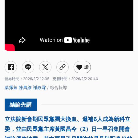
讚
發布時間：
2026/2/2 12:35
更新時間：
2026/2/2 20:40
葉霈萱
陳昌維
謝政霖
/ 綜合報導
立法院新會期民眾黨團大換血、遞補6人成為新科立
委，並由民眾黨主席黃國昌今（2）日一早召集開會