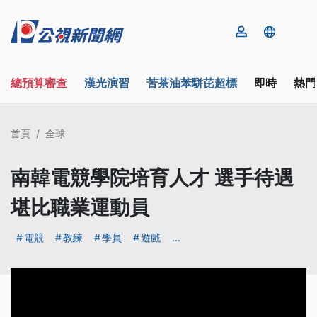
總預算審查
漢光演習
苦茶油苯駢芘超標
即時
熱門
首頁
全球
南韓電競學院培育人才 選手待遇
堪比職業運動員
電競
教練
學員
遊戲
...