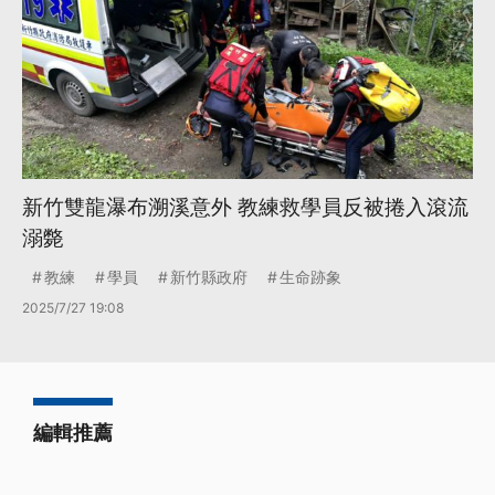
新竹雙龍瀑布溯溪意外 教練救學員反被捲入滾流
溺斃
教練
學員
新竹縣政府
生命跡象
2025/7/27 19:08
編輯推薦