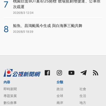
桃園巨蛋BOT案8/25開標 散場規劃增捷運、公車班
7
次疏運
2026/8/3 12:34
鯨魚、昌鴻颱風今生成 與白海豚三颱共舞
8
2026/8/5 19:39
內容
分類
即時新聞
政治
社會
專題策展
全球
生活
數位敘事
兩岸
地方