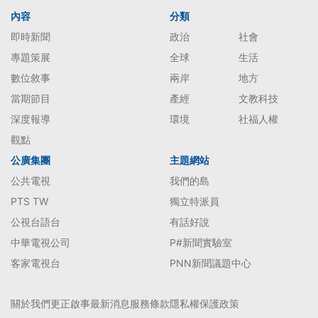
內容
分類
即時新聞
政治
社會
專題策展
全球
生活
數位敘事
兩岸
地方
當期節目
產經
文教科技
深度報導
環境
社福人權
觀點
公廣集團
主題網站
公共電視
我們的島
PTS TW
獨立特派員
公視台語台
有話好說
中華電視公司
P#新聞實驗室
客家電視台
PNN新聞議題中心
關於我們
更正啟事
最新消息
服務條款
隱私權保護政策