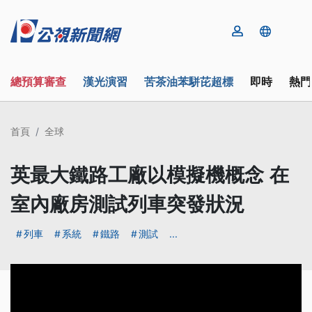
總預算審查
漢光演習
苦茶油苯駢芘超標
即時
熱門
首頁
全球
英最大鐵路工廠以模擬機概念 在
室內廠房測試列車突發狀況
列車
系統
鐵路
測試
...