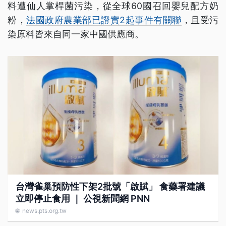
料遭仙人掌桿菌污染，從全球60國召回嬰兒配方奶
粉，
法國政府農業部已證實2起事件有關聯
，且受污
染原料皆來自同一家中國供應商。
台灣雀巢預防性下架2批號「啟賦」 食藥署建議
立即停止食用 ｜ 公視新聞網 PNN
🌐
news.pts.org.tw