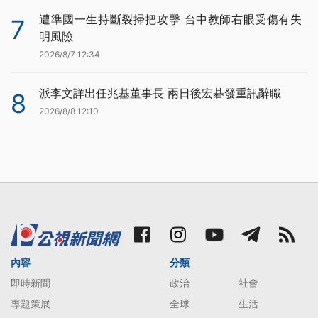
遭準國一生持斷裂掃把攻擊 台中教師右眼受傷有失
7
明風險
2026/8/7 12:34
派李文詳出任兆基董事長 兩日後宏碁發重訊辭職
8
2026/8/8 12:10
內容
分類
即時新聞
政治
社會
專題策展
全球
生活