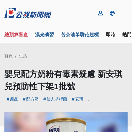
總預算審查
漢光演習
苦茶油苯駢芘超標
即時
熱門
首頁
生活
嬰兒配方奶粉有毒素疑慮 新安琪
兒預防性下架1批號
產品
配方奶
仙人掌桿菌
安琪
...