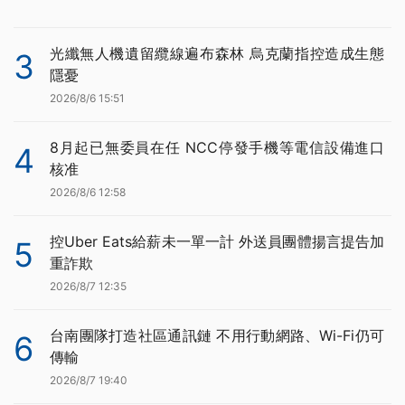
光纖無人機遺留纜線遍布森林 烏克蘭指控造成生態
3
隱憂
2026/8/6 15:51
8月起已無委員在任 NCC停發手機等電信設備進口
4
核准
2026/8/6 12:58
控Uber Eats給薪未一單一計 外送員團體揚言提告加
5
重詐欺
2026/8/7 12:35
台南團隊打造社區通訊鏈 不用行動網路、Wi-Fi仍可
6
傳輸
2026/8/7 19:40