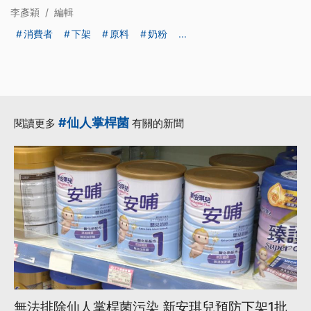
李彥穎
/
編輯
消費者
下架
原料
奶粉
...
#仙人掌桿菌
閱讀更多
有關的新聞
無法排除仙人掌桿菌污染 新安琪兒預防下架1批