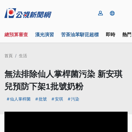
總預算審查
漢光演習
苦茶油苯駢芘超標
即時
熱門
首頁
生活
無法排除仙人掌桿菌污染 新安琪
兒預防下架1批號奶粉
仙人掌桿菌
批號
安琪
污染