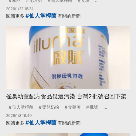
產品
配方奶
仙人掌桿菌
安琪
...
2026/1/22 15:24
#仙人掌桿菌
閱讀更多
有關的新聞
雀巢幼童配方食品疑遭污染 台灣2批號召回下架
仙人掌桿菌
嬰兒奶粉
食藥署
批號
...
2026/1/8 19:40
#仙人掌桿菌
閱讀更多
有關的新聞