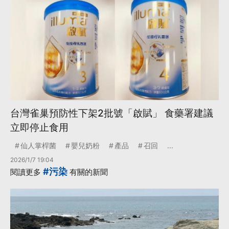
台灣雀巢預防性下架2批號「啟賦」 食藥署建議
立即停止食用
仙人掌桿菌
嬰兒奶粉
產品
召回
...
2026/1/7 19:04
#污染
閱讀更多
有關的新聞