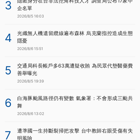
隱匿身分在台非法挖角科技人才 調查局公布17家中
3
企名單
2026/8/5 16:03
光纖無人機遺留纜線遍布森林 烏克蘭指控造成生態
4
隱憂
2026/8/6 15:51
交通局科長帳戶多63萬遭疑收賄 為民眾代墊醫藥費
5
善舉曝光
2026/8/5 19:39
白海豚颱風路徑仍有變數 氣象署：不會形成三颱共
6
舞
2026/8/6 13:02
遭準國一生持斷裂掃把攻擊 台中教師右眼受傷有失
7
明風險