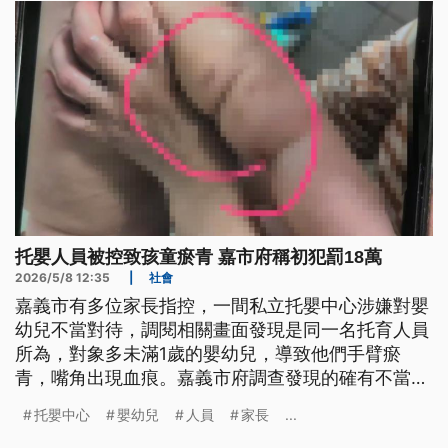
托嬰人員被控致孩童瘀青 嘉市府稱初犯罰18萬
2026/5/8 12:35
|
社會
嘉義市有多位家長指控，一間私立托嬰中心涉嫌對嬰
幼兒不當對待，調閱相關畫面發現是同一名托育人員
所為，對象多未滿1歲的嬰幼兒，導致他們手臂瘀
青，嘴角出現血痕。嘉義市府調查發現的確有不當對
待情況，卻因托育人員沒有裁罰紀錄，被認定是初
托嬰中心
嬰幼兒
人員
家長
...
犯，讓家長難以接受，決定提告。