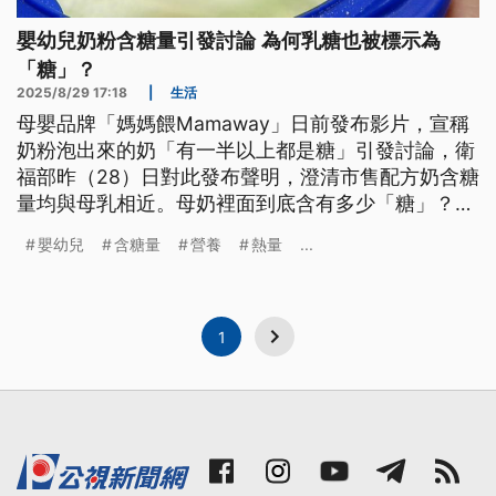
嬰幼兒奶粉含糖量引發討論 為何乳糖也被標示為
「糖」？
2025/8/29 17:18
|
生活
母嬰品牌「媽媽餵Mamaway」日前發布影片，宣稱
奶粉泡出來的奶「有一半以上都是糖」引發討論，衛
福部昨（28）日對此發布聲明，澄清市售配方奶含糖
量均與母乳相近。母奶裡面到底含有多少「糖」？為
何乳糖也被標示為「糖」？嬰幼兒應該攝取多少量才
嬰幼兒
含糖量
營養
熱量
...
適當？
1