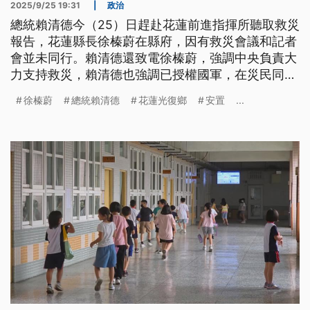
2025/9/25 19:31
|
政治
總統賴清德今（25）日趕赴花蓮前進指揮所聽取救災
報告，花蓮縣長徐榛蔚在縣府，因有救災會議和記者
會並未同行。賴清德還致電徐榛蔚，強調中央負責大
力支持救災，賴清德也強調已授權國軍，在災民同意
下，能進入災民家中協助清理，以及由政府支付災民
徐榛蔚
總統賴清德
花蓮光復鄉
安置
...
安置在飯店旅館的費用。賴清德25日下午也到光復鄉
教會，視察災民安置情況，現場已有醫生進駐，物資
也到位，並能提供熱水讓嬰幼兒洗澡。