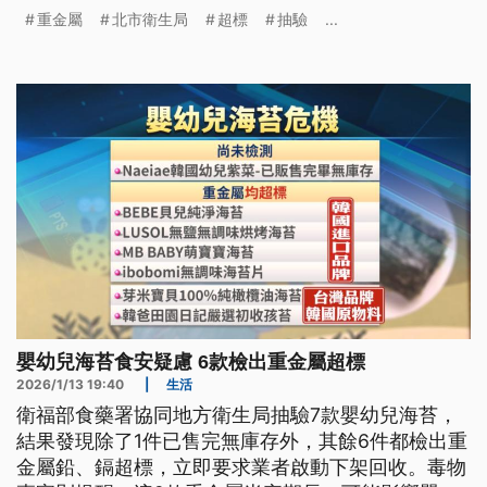
萬元罰鍰。
重金屬
北市衛生局
超標
抽驗
...
嬰幼兒海苔食安疑慮 6款檢出重金屬超標
2026/1/13 19:40
|
生活
衛福部食藥署協同地方衛生局抽驗7款嬰幼兒海苔，
結果發現除了1件已售完無庫存外，其餘6件都檢出重
金屬鉛、鎘超標，立即要求業者啟動下架回收。毒物