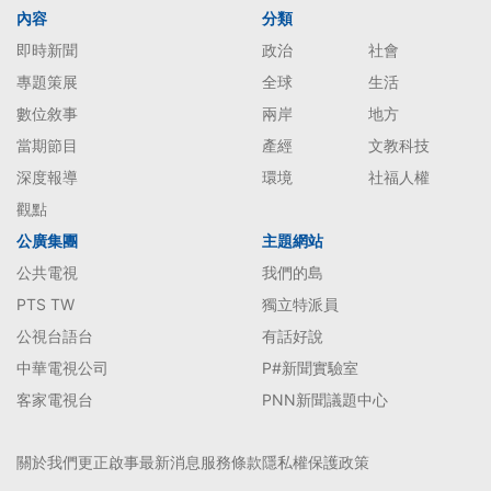
內容
分類
即時新聞
政治
社會
專題策展
全球
生活
數位敘事
兩岸
地方
當期節目
產經
文教科技
深度報導
環境
社福人權
觀點
公廣集團
主題網站
公共電視
我們的島
PTS TW
獨立特派員
公視台語台
有話好說
中華電視公司
P#新聞實驗室
客家電視台
PNN新聞議題中心
關於我們
更正啟事
最新消息
服務條款
隱私權保護政策