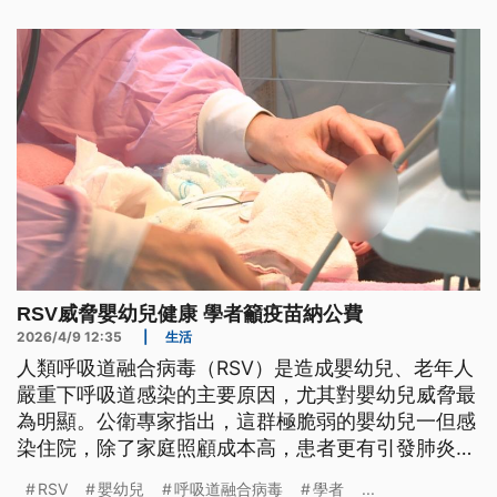
RSV威脅嬰幼兒健康 學者籲疫苗納公費
2026/4/9 12:35
|
生活
人類呼吸道融合病毒（RSV）是造成嬰幼兒、老年人
嚴重下呼吸道感染的主要原因，尤其對嬰幼兒威脅最
為明顯。公衛專家指出，這群極脆弱的嬰幼兒一但感
染住院，除了家庭照顧成本高，患者更有引發肺炎等
風險，認為政府應將疫苗納入公費，提供給所有新生
RSV
嬰幼兒
呼吸道融合病毒
學者
...