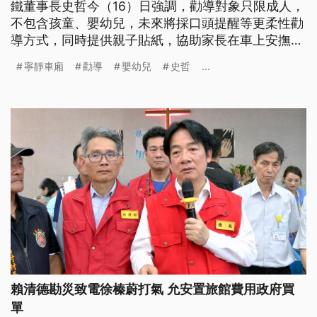
鐵董事長史哲今（16）日強調，勸導對象只限成人，
不包含孩童、嬰幼兒，未來將採口頭提醒等更柔性勸
導方式，同時提供親子貼紙，協助家長在車上安撫孩
子。據高鐵統計，新制至13日為止共累積約1.7萬件
寧靜車廂
勸導
嬰幼兒
史哲
...
勸導，其中近半數為講電話。
賴清德勘災致電徐榛蔚打氣 允安置旅館費用政府買
單