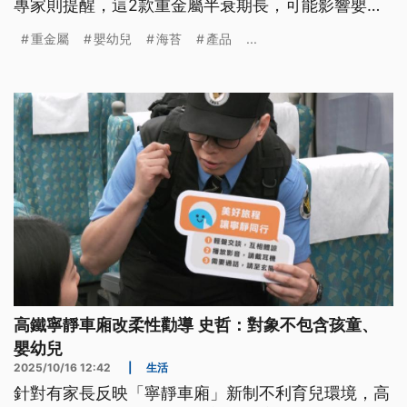
專家則提醒，這2款重金屬半衰期長，可能影響嬰幼
兒身體與神經發展，要立即停止食用。
重金屬
嬰幼兒
海苔
產品
...
高鐵寧靜車廂改柔性勸導 史哲：對象不包含孩童、
嬰幼兒
2025/10/16 12:42
|
生活
針對有家長反映「寧靜車廂」新制不利育兒環境，高