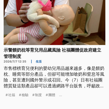
示警餵奶枕等育兒用品藏風險 社福團體促政府建立
管理制度
2026/7/7 12:35
|
生活
市售標榜育兒便利的嬰幼兒用品越來越多，像是餵奶
枕、睡窩等部分產品，但卻可能增加嗆奶和窒息等風
險，甚至遭到國外警示或召回。今（7）日有社福團
體質疑這類產品卻可以透過網路平台販售，呼籲政府
建立管理制度。對此，經濟部強調會蒐集國際的標
社福
檢驗
制度
團體
...
準，強制檢驗；衛福部則表示，會對保母及家長加強
宣導。