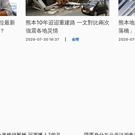
拉最新
熊本10年迢迢重建路 一文對比兩次
熊本地
？
強震各地災情
落橋」
2026-07-30 16:37
|
全球
2026-07
外來種綠鬣蜥 冠軍獵人7個月
隱匿身分在台非法挖角科