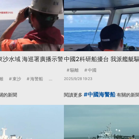
東沙水域 海巡署廣播示警
中國2科研船擾台 我派艦艇
驅離
中國
離
東沙
海警船
...
2025/9/28 19:23
#中國海警船
關的新聞
閱讀更多
有關的新