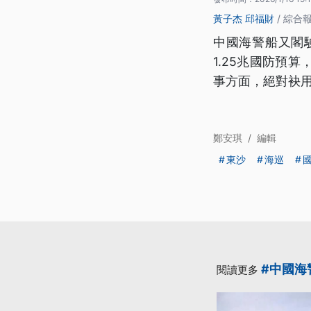
黃子杰
邱福財
/ 綜合
中國海警船又閣
1.25兆國防預
事方面，絕對袂
鄭安琪
/
編輯
東沙
海巡
#中國海
閱讀更多