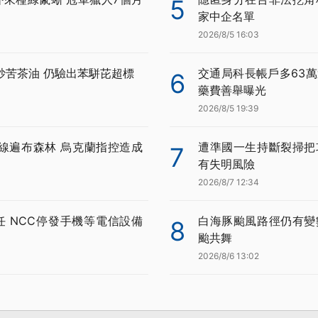
5
家中企名單
2026/8/5 16:03
炒苦茶油 仍驗出苯駢芘超標
交通局科長帳戶多63萬
6
藥費善舉曝光
2026/8/5 19:39
線遍布森林 烏克蘭指控造成
遭準國一生持斷裂掃把
7
有失明風險
2026/8/7 12:34
任 NCC停發手機等電信設備
白海豚颱風路徑仍有變
8
颱共舞
2026/8/6 13:02