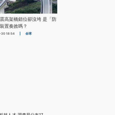
震高架橋錯位卻沒垮 是「防
裝置奏效嗎？
-30 18:54
|
全球
技人才 調查局公布17