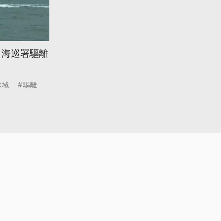
 海巡署驅離
水域
驅離