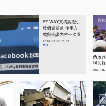
EZ WAY實名認證引
發個資疑慮 使用方
式與爭議內容一次看
2026-08-04 16:47
|
生活
西拉雅
與族群
2026-07