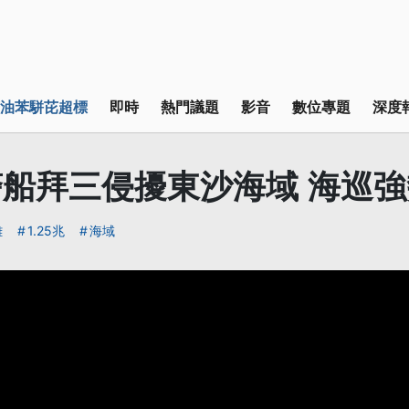
油苯駢芘超標
即時
熱門議題
影音
數位專題
深度
船拜三侵擾東沙海域 海巡
離
1.25兆
海域