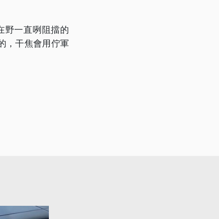
在野一直咧阻擋的
畫的，干焦會用佇軍