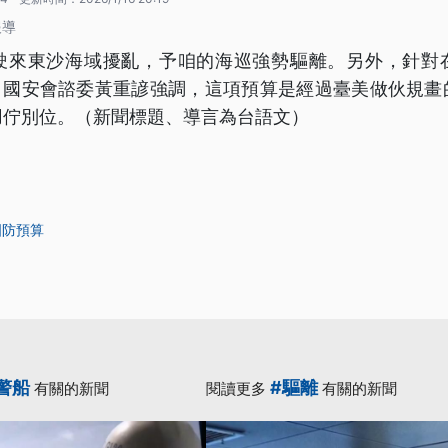
報導
駛來東沙海域擾亂，予咱的海巡強勢驅離。另外，針對
算，國安會諮委黃重諺強調，這項預算是經過臺美做伙規
用佇別位。（新聞標題、導言為台語文）
國防預算
警船
#驅離
有關的新聞
閱讀更多
有關的新聞