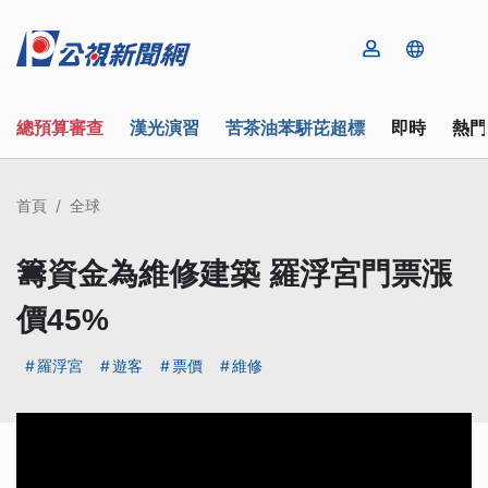
總預算審查
漢光演習
苦茶油苯駢芘超標
即時
熱門
首頁
全球
籌資金為維修建築 羅浮宮門票漲
價45%
羅浮宮
遊客
票價
維修