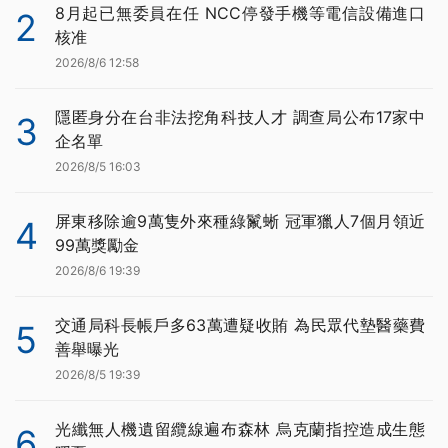
8月起已無委員在任 NCC停發手機等電信設備進口
2
核准
2026/8/6 12:58
隱匿身分在台非法挖角科技人才 調查局公布17家中
3
企名單
2026/8/5 16:03
屏東移除逾9萬隻外來種綠鬣蜥 冠軍獵人7個月領近
4
99萬獎勵金
2026/8/6 19:39
交通局科長帳戶多63萬遭疑收賄 為民眾代墊醫藥費
5
善舉曝光
2026/8/5 19:39
光纖無人機遺留纜線遍布森林 烏克蘭指控造成生態
6