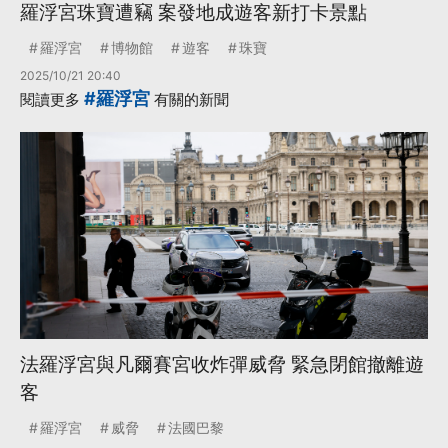
羅浮宮珠寶遭竊 案發地成遊客新打卡景點
羅浮宮
博物館
遊客
珠寶
2025/10/21 20:40
#羅浮宮
閱讀更多
有關的新聞
法羅浮宮與凡爾賽宮收炸彈威脅 緊急閉館撤離遊
客
羅浮宮
威脅
法國巴黎