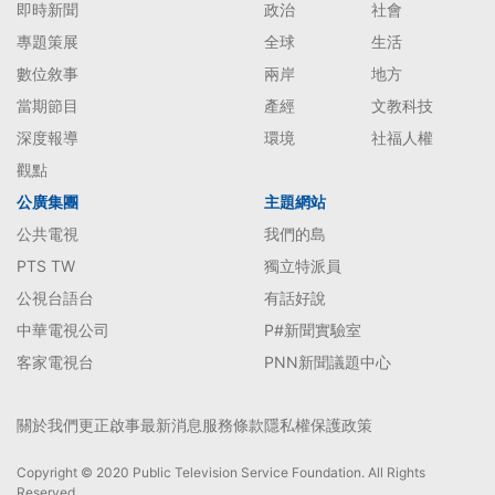
即時新聞
政治
社會
專題策展
全球
生活
數位敘事
兩岸
地方
當期節目
產經
文教科技
深度報導
環境
社福人權
觀點
公廣集團
主題網站
公共電視
我們的島
PTS TW
獨立特派員
公視台語台
有話好說
中華電視公司
P#新聞實驗室
客家電視台
PNN新聞議題中心
關於我們
更正啟事
最新消息
服務條款
隱私權保護政策
Copyright © 2020 Public Television Service Foundation. All Rights
Reserved.