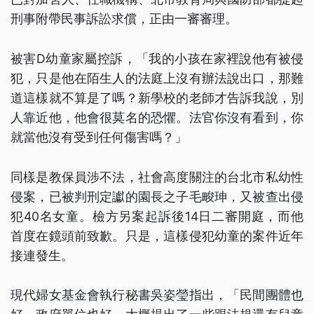
刑事附帶民事訴訟求償，正由一審審理。
被害D幼童家屬控訴，「我的小孩在家裡說他有被侵
犯，只是他在陌生人的法庭上沒有辦法說出口，那難
道這樣就不算是了嗎？新學校的老師才告訴我說，別
人靠近他，他會很莫名的恐懼。法官你沒有看到，你
就當他沒有受到任何傷害嗎？」
同樣是教保員涉不法，社會高度關注的台北市私幼性
侵案，已被判刑定讞的園長之子毛畯珅，又被查出侵
犯40名女童。檢方另案起訴後14日二審開庭，而他
首度在鏡頭前致歉。只是，這樣侵犯幼童的案件近年
接連發生。
現代婦女基金會執行秘書吳姿瑩指出，「民間團體也