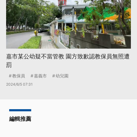
嘉市某公幼疑不當管教 園方致歉認教保員無照遭
罰
教保員
嘉義市
幼兒園
2024/6/5 07:31
編輯推薦