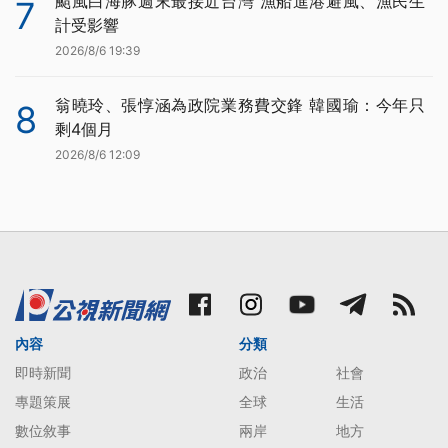
颱風白海豚週末最接近台灣 漁船進港避風、漁民生
7
計受影響
2026/8/6 19:39
翁曉玲、張惇涵為政院業務費交鋒 韓國瑜：今年只
8
剩4個月
2026/8/6 12:09
內容
分類
即時新聞
政治
社會
專題策展
全球
生活
數位敘事
兩岸
地方