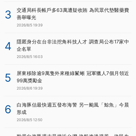
交通局科長帳戶多63萬遭疑收賄 為民眾代墊醫藥費
3
善舉曝光
2026/8/5 19:39
隱匿身分在台非法挖角科技人才 調查局公布17家中
4
企名單
2026/8/5 16:03
屏東移除逾9萬隻外來種綠鬣蜥 冠軍獵人7個月領近
5
99萬獎勵金
2026/8/6 19:39
白海豚估最快週五發布海警 另一颱風「鯨魚」今晨
6
形成
2026/8/5 12:50