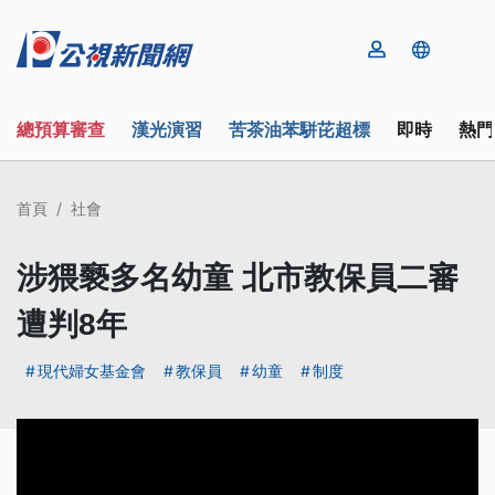
總預算審查
漢光演習
苦茶油苯駢芘超標
即時
熱門
首頁
社會
涉猥褻多名幼童 北市教保員二審
遭判8年
現代婦女基金會
教保員
幼童
制度