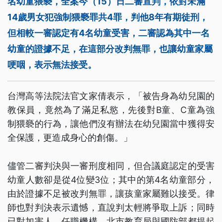
名幼童猥褻，全案今（15）日二審宣判，依對未滿
14歲男女犯強制猥褻罪共4罪，判他8年有期徒刑，
但相較一審認定有4名幼童受害，二審認為其中一名
幼童的證據不足，在這部分改判無罪，也讓幼童家屬
哽咽，表示無法接受。
台灣高等法院法官文家倩表示，「被告身為幼兒園的
教保員，竟然為了滿足私慾，先後對B童、C童為強
制猥褻的行為，讓他們沒有辦法在幼兒園當中獲得安
全保護，更造成身心的創傷。」
儘管二審判決與一審刑度相同，但合議庭認定的受害
幼童人數卻是從4位變3位；其中的第4名幼童部分，
由於證據不足被改判無罪，讓孩童家屬難以接受。律
師也對判決表示遺憾，直說判太輕將爭取上訴；同時
已對加害人、任職機構、北市教育局與國防部都提起