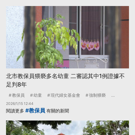
北市教保員猥褻多名幼童 二審認其中1例證據不
足判8年
教保員
幼童
現代婦女基金會
強制猥褻
...
2026/1/15 12:44
#教保員
閱讀更多
有關的新聞