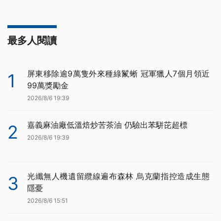
最多人閱讀
屏東移除逾9萬隻外來種綠鬣蜥 冠軍獵人7個月領近
1
99萬獎勵金
2026/8/6 19:39
嘉義麻油廠低溫焙炒苦茶油 仍驗出苯駢芘超標
2
2026/8/6 19:39
光纖無人機遺留纜線遍布森林 烏克蘭指控造成生態
3
隱憂
2026/8/6 15:51