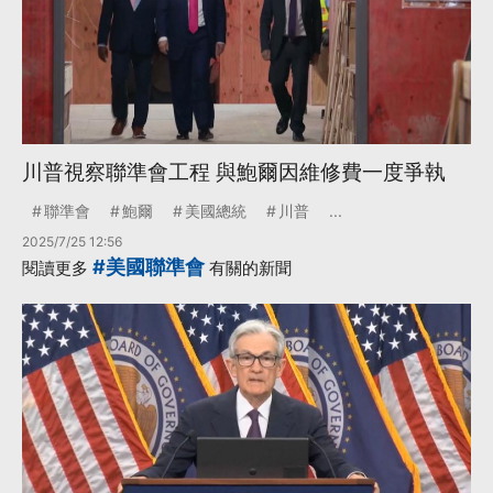
川普視察聯準會工程 與鮑爾因維修費一度爭執
聯準會
鮑爾
美國總統
川普
...
2025/7/25 12:56
#美國聯準會
閱讀更多
有關的新聞