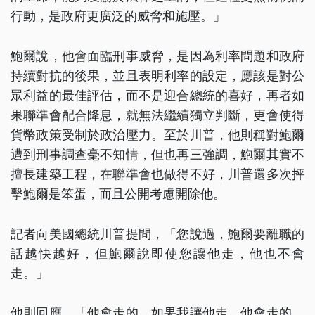
行動，是政府更廣泛的威脅和施壓。」
鮑爾說，他會面臨刑事威脅，是因為利率問題和政府
持續對抗的後果，並且表明利率的設定，應該是對公
眾利益的最佳評估，而不是迎合總統的喜好，再者如
果聯準會配合降息，就無法繼續獨立判斷，更會使得
貨幣政策受制於政治壓力。至於川普，他則稱對鮑爾
遭到刑事調查毫不知情，但也再三強調，鮑爾其實不
擅長建築工程，在聯準會也做得不好，川普還多次抨
擊鮑爾是笨蛋，而且公開考慮開除他。
記者向美國總統川普提問，「您說過，鮑爾要離職的
話越快越好，但鮑爾說即使您讓他走，他也不會
走。」
他則回應，「他會走的，如果我讓他走，他會走的，