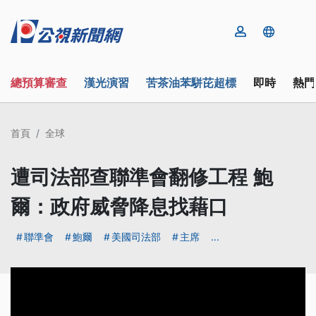
總預算審查
漢光演習
苦茶油苯駢芘超標
即時
熱門
首頁
全球
遭司法部查聯準會翻修工程 鮑
爾：政府威脅降息找藉口
聯準會
鮑爾
美國司法部
主席
...