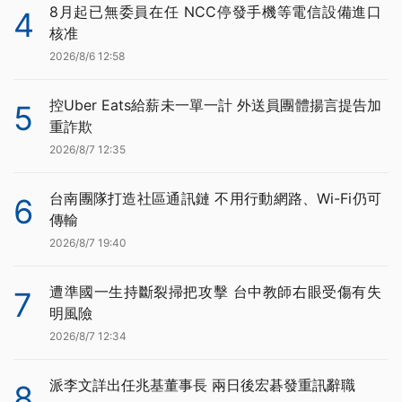
8月起已無委員在任 NCC停發手機等電信設備進口
4
核准
2026/8/6 12:58
控Uber Eats給薪未一單一計 外送員團體揚言提告加
5
重詐欺
2026/8/7 12:35
台南團隊打造社區通訊鏈 不用行動網路、Wi-Fi仍可
6
傳輸
2026/8/7 19:40
遭準國一生持斷裂掃把攻擊 台中教師右眼受傷有失
7
明風險
2026/8/7 12:34
派李文詳出任兆基董事長 兩日後宏碁發重訊辭職
8