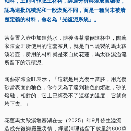
釉料，土則可作胚土材料，經過分析與燒成實驗後，
認為這批沉積泥和一般淤泥不同，而是一種尚未被清
楚定義的材料，命名為「光復泥系統」。
茶葉置入壺中加進熱水，隨後將茶湯倒進杯中，陶藝
家陳金旺所使用的這套茶具，就是自己燒製的馬太鞍
溪岩壺，所用的材料就是來自於花蓮，馬太鞍溪溢流
所留下的沉積泥。
陶藝家陳金旺表示，「這就是用光復土當胚，用光復
砂當表面的釉色，你今天為了達到釉色的熔融，砂的
熔融，相對的，它土已經受不了這樣的溫度，它就會
垮下去。」
花蓮馬太鞍溪堰塞湖在去（2025）年9月發生溢流，
造成光復鄉嚴重災情，經過清理後留下數量約600萬