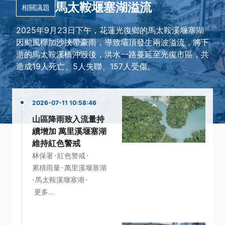
馬太鞍堰塞湖溢流
相關議題
2025年9月23日下午，花蓮光復鄉的馬太鞍溪堰塞湖
因颱風樺加沙挾帶豪雨，導致壩頂發生兩波溢流，將下
游的馬太鞍溪橋沖毀後，洪水一路蔓延至光復市區，共
造成19人死亡、5人失聯、157人受傷。
2026-07-11 10:58:46
山區降雨致入流量持
續增加 萬里溪堰塞湖
維持紅色警戒
·
·
林保署
紅色警戒
·
累積雨量
萬里溪堰塞湖
·
·
馬太鞍溪堰塞湖
更多...