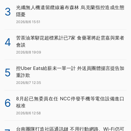
光纖無人機遺留纜線遍布森林 烏克蘭指控造成生態
3
隱憂
2026/8/6 15:51
苦茶油苯駢芘超標累計已7家 食藥署將赴雲嘉與業者
4
會談
2026/8/8 19:09
控Uber Eats給薪未一單一計 外送員團體揚言提告加
5
重詐欺
2026/8/7 12:35
8月起已無委員在任 NCC停發手機等電信設備進口
6
核准
2026/8/6 12:58
台南團隊打造社區通訊鏈 不用行動網路、Wi-Fi仍可