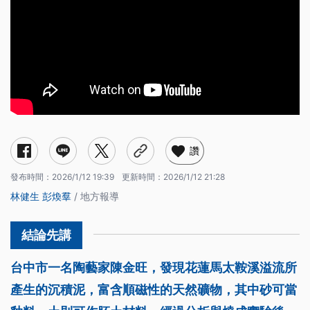
讚
發布時間：
2026/1/12 19:39
更新時間：
2026/1/12 21:28
林健生
彭煥羣
/ 地方報導
台中市一名陶藝家陳金旺，發現花蓮馬太鞍溪溢流所
產生的沉積泥，富含順磁性的天然礦物，其中砂可當