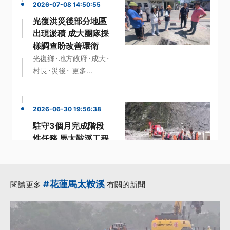
2026-07-08 14:50:55
光復洪災後部分地區
出現淤積 成大團隊採
樣調查盼改善環衛
·
·
·
光復鄉
地方政府
成大
·
·
村長
災後
更多...
2026-06-30 19:56:38
駐守3個月完成階段
性任務 馬太鞍溪工程
團隊撤離山區
·
·
·
團隊
工程
汛期
·
花蓮馬太鞍溪堰塞湖
#花蓮馬太鞍溪
閱讀更多
有關的新聞
·
階段
更多...