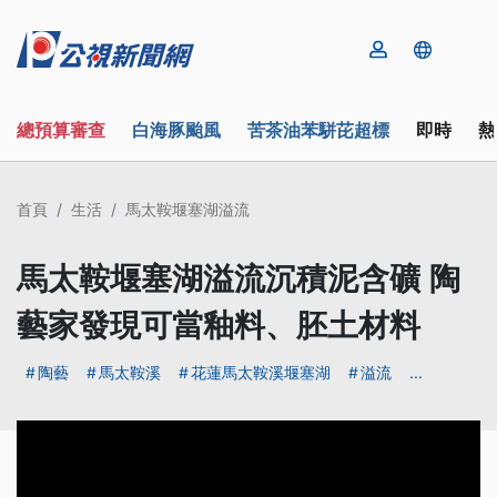
總預算審查
白海豚颱風
苦茶油苯駢芘超標
即時
熱
首頁
生活
馬太鞍堰塞湖溢流
馬太鞍堰塞湖溢流沉積泥含礦 陶
藝家發現可當釉料、胚土材料
陶藝
馬太鞍溪
花蓮馬太鞍溪堰塞湖
溢流
...