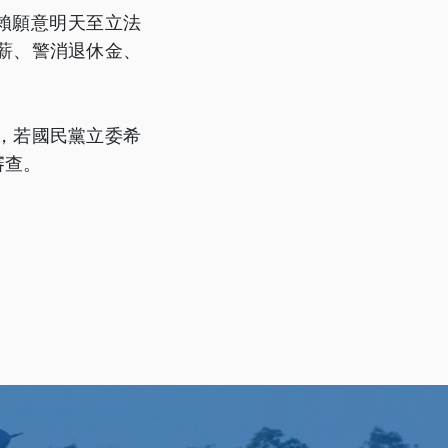
賴願意明天至立法
薪、警消退休金、
，若國民黨立委希
審查。