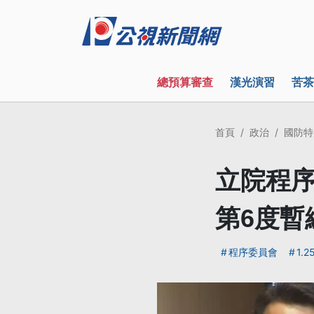
總預算審查
漢光演習
苦茶
首頁
政治
國防特
立院程序
第6度暫
程序委員會
1.2