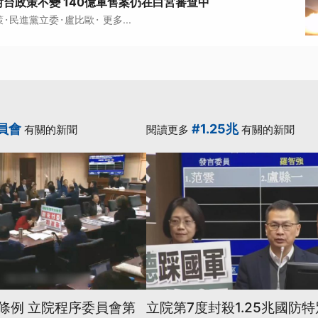
台政策不變 140億軍售案仍在白宮審查中
·
·
·
策
民進黨立委
盧比歐
更多...
員會
#1.25兆
有關的新聞
閱讀更多
有關的新聞
別條例 立院程序委員會第
立院第7度封殺1.25兆國防特