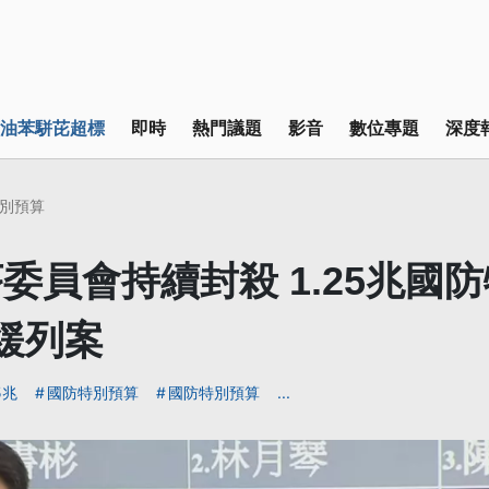
油苯駢芘超標
即時
熱門議題
影音
數位專題
深度
別預算
委員會持續封殺 1.25兆國
緩列案
5兆
國防特別預算
國防特別預算
...