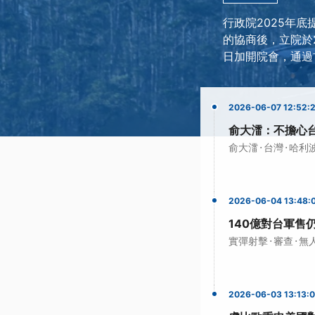
行政院2025年底
的協商後，立院於2
日加開院會，通過
2026-06-07 12:52:
俞大㵢：不擔心
·
·
俞大㵢
台灣
哈利
2026-06-04 13:48:
140億對台軍售
·
·
實彈射擊
審查
無
2026-06-03 13:13: