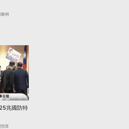
別條例
.25兆國防特
別預算