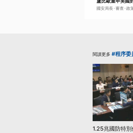
盧比歐重申美國對
·
·
國安局長
審查
政
#程序委
閱讀更多
1.25兆國防特