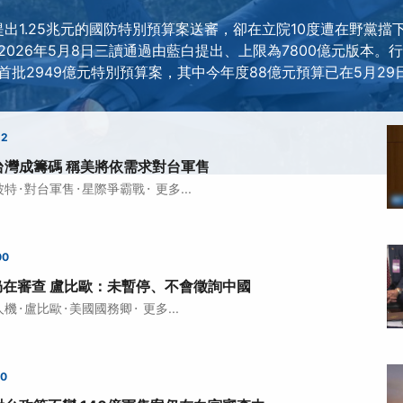
提出1.25兆元的國防特別預算案送審，卻在立院10度遭在野黨
026年5月8日三讀通過由藍白提出、上限為7800億元版本。行
首批2949億元特別預算案，其中今年度88億元預算已在5月29
22
台灣成籌碼 稱美將依需求對台軍售
·
·
·
波特
對台軍售
星際爭霸戰
更多...
00
仍在審查 盧比歐：未暫停、不會徵詢中國
·
·
·
人機
盧比歐
美國國務卿
更多...
00