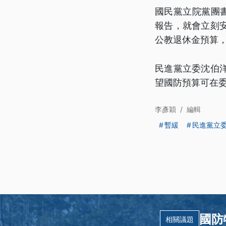
國民黨立院黨團
報告，就會立刻
公教退休金預算
民進黨立委沈伯
望國防預算可在
李彥穎
/
編輯
暫緩
民進黨立
國防
相關議題