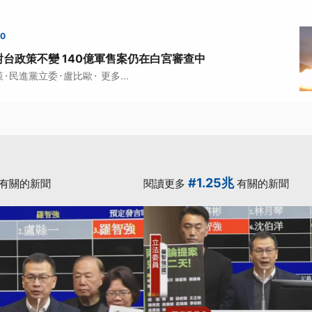
00
台政策不變 140億軍售案仍在白宮審查中
·
·
·
策
民進黨立委
盧比歐
更多...
#1.25兆
有關的新聞
閱讀更多
有關的新聞