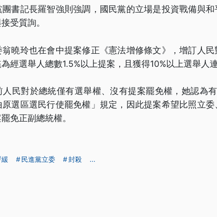
黨團書記長羅智強則強調，國民黨的立場是投資戰備與和
與接受質詢。
委翁曉玲也在會中提案修正《憲法增修條文》，增訂人民
為經選舉人總數1.5%以上提案，且獲得10%以上選舉人
前人民對於總統僅有選舉權、沒有提案罷免權，她認為有違
由原選區選民行使罷免權」規定，因此提案希望比照立委
案罷免正副總統權。
暫緩
民進黨立委
封殺
...