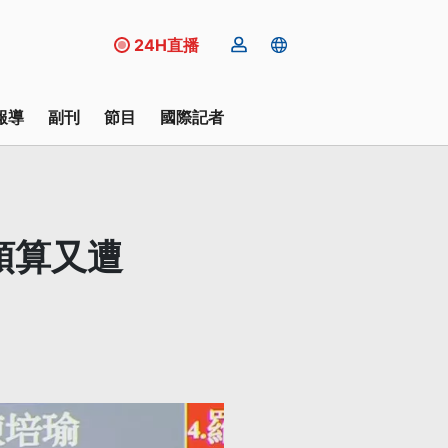
24H直播
報導
副刊
節目
國際記者
預算又遭