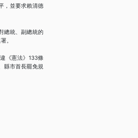
平，並要求賴清德
對總統、副總統的
連署。
《憲法》133條
、縣市首長罷免規