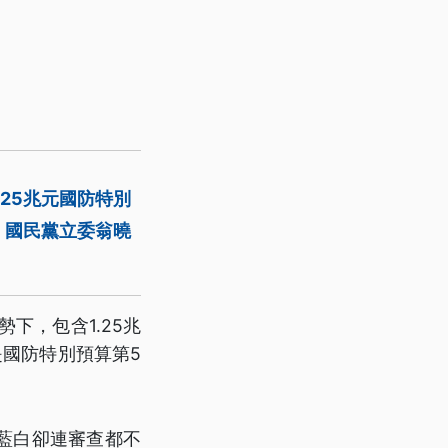
.25兆元國防特別
，國民黨立委翁曉
下，包含1.25兆
是國防特別預算第5
藍白卻連審查都不