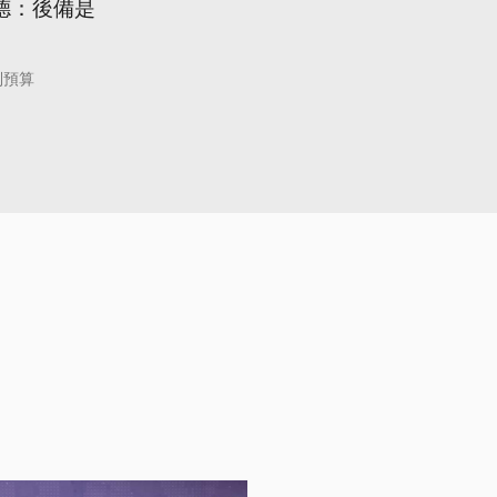
德：後備是
別預算