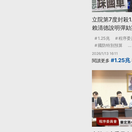
立院第7度封殺1
賴清德說明彈劾
1.25兆
程序委
國防特別預算
...
2026/1/13 16:11
#1.25兆
閱讀更多