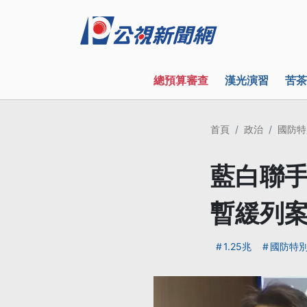
總預算審查
漢光演習
苦茶
首頁
政治
國防特
藍白聯手
暫緩列
1.25兆
國防特