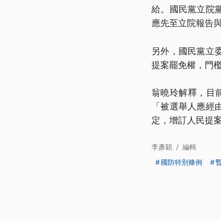
給。國民黨立院
應先至立院報告
另外，國民黨立
提案罷免權，門檻
翁曉玲解釋，目
「被選舉人應經
定，增訂人民提
李彥穎
/
編輯
國防特別條例