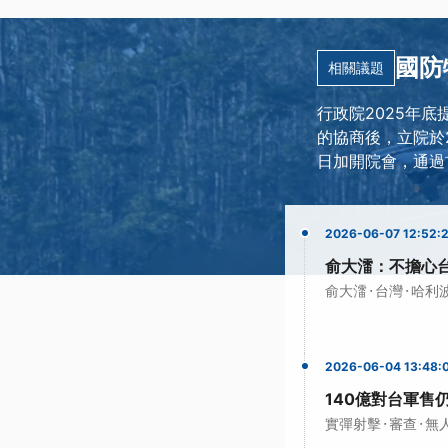
國防
相關議題
行政院2025年底
的協商後，立院於2
日加開院會，通過
2026-06-07 12:52:
俞大㵢：不擔心
·
·
俞大㵢
台灣
哈利
2026-06-04 13:48:
140億對台軍售
·
·
實彈射擊
審查
無