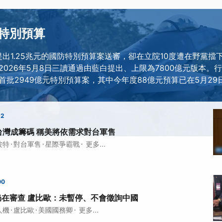
特別預算
提出1.25兆元的國防特別預算案送審，卻在立院10度遭在野黨
026年5月8日三讀通過由藍白提出、上限為7800億元版本。行
首批2949億元特別預算案，其中今年度88億元預算已在5月29
22
台灣成籌碼 稱美將依需求對台軍售
·
·
·
波特
對台軍售
星際爭霸戰
更多...
00
仍在審查 盧比歐：未暫停、不會徵詢中國
·
·
·
人機
盧比歐
美國國務卿
更多...