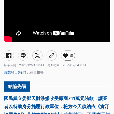
讚
發布時間：
2025/12/24 12:44
更新時間：
2025/12/24 20:46
蔡慧玲
邱福財
/ 綜合報導
國民黨立委鄭天財涉嫌收受廠商711萬元賄款，讓業
者以特助身分施壓行政單位，檢方今天偵結依《貪汙