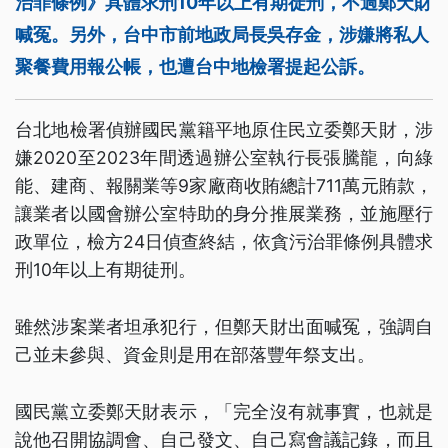
治罪條例》具體求刑10年以上有期徒刑，不過鄭天財
喊冤。另外，台中市前地政局長吳存金，涉嫌將私人
聚餐費用報公帳，也遭台中地檢署提起公訴。
台北地檢署偵辦國民黨籍平地原住民立委鄭天財，涉
嫌2020至2023年間透過辦公室執行長張騰龍，向綠
能、建商、報關業等9家廠商收賄總計711萬元賄款，
讓業者以國會辦公室特助的身分推展業務，並施壓行
政單位，檢方24日偵查終結，依貪污治罪條例具體求
刑10年以上有期徒刑。
雖然涉案業者坦承犯行，但鄭天財出面喊冤，強調自
己並未參與、資金則是用在部落豐年祭支出。
國民黨立委鄭天財表示，「完全沒有就事實，也就是
說他召開協調會、自己發文、自己寫會議記錄，而且