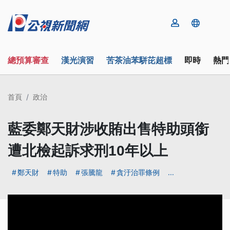
總預算審查
漢光演習
苦茶油苯駢芘超標
即時
熱門
首頁
政治
藍委鄭天財涉收賄出售特助頭銜
遭北檢起訴求刑10年以上
鄭天財
特助
張騰龍
貪汙治罪條例
...