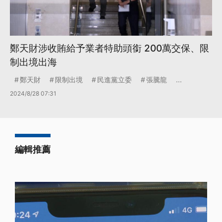
鄭天財涉收賄給予業者特助頭銜 200萬交保、限
制出境出海
鄭天財
限制出境
民進黨立委
張騰龍
...
2024/8/28 07:31
編輯推薦