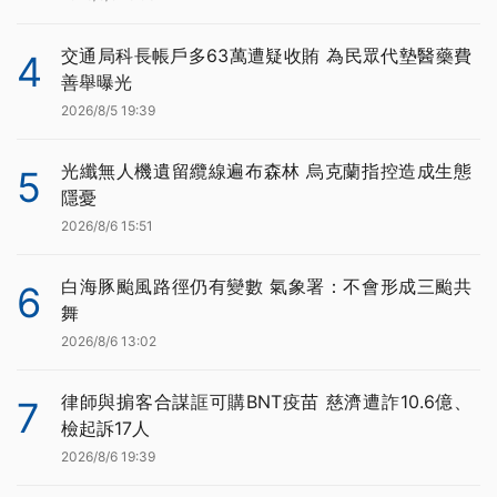
交通局科長帳戶多63萬遭疑收賄 為民眾代墊醫藥費
4
善舉曝光
2026/8/5 19:39
光纖無人機遺留纜線遍布森林 烏克蘭指控造成生態
5
隱憂
2026/8/6 15:51
白海豚颱風路徑仍有變數 氣象署：不會形成三颱共
6
舞
2026/8/6 13:02
律師與掮客合謀誆可購BNT疫苗 慈濟遭詐10.6億、
7
檢起訴17人
2026/8/6 19:39