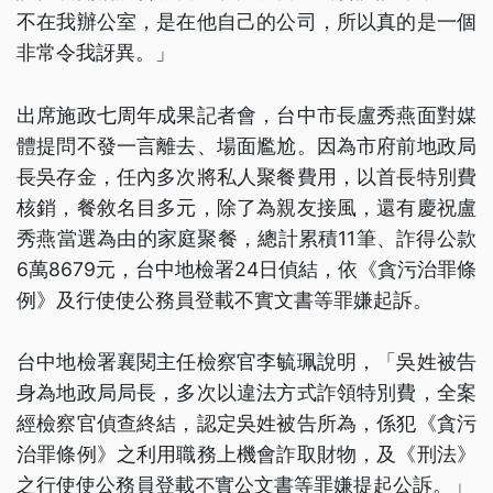
不在我辦公室，是在他自己的公司，所以真的是一個
非常令我訝異。」
出席施政七周年成果記者會，台中市長盧秀燕面對媒
體提問不發一言離去、場面尷尬。因為市府前地政局
長吳存金，任內多次將私人聚餐費用，以首長特別費
核銷，餐敘名目多元，除了為親友接風，還有慶祝盧
秀燕當選為由的家庭聚餐，總計累積11筆、詐得公款
6萬8679元，台中地檢署24日偵結，依《貪污治罪條
例》及行使使公務員登載不實文書等罪嫌起訴。
台中地檢署襄閱主任檢察官李毓珮說明，「吳姓被告
身為地政局局長，多次以違法方式詐領特別費，全案
經檢察官偵查終結，認定吳姓被告所為，係犯《貪污
治罪條例》之利用職務上機會詐取財物，及《刑法》
之行使使公務員登載不實公文書等罪嫌提起公訴。」