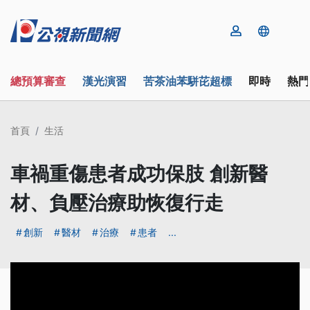
總預算審查
漢光演習
苦茶油苯駢芘超標
即時
熱門
首頁
生活
車禍重傷患者成功保肢 創新醫
材、負壓治療助恢復行走
創新
醫材
治療
患者
...