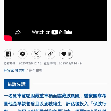
讚
發布時間：
2025/12/9 12:45
更新時間：
2025/12/9 14:49
薛宜家
林志堅
/ 綜合報導
一名貨車駕駛因嚴重車禍面臨截肢風險，醫療團隊考
量他是單親爸爸且以駕駛維生，評估後投入「保肢行