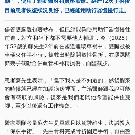
動」，使用了創新醫材和負壓治療。經歷12次手術後
目前患者恢復狀況良好，已經能用助行器慢慢行走。
儘管雙腳還包著紗布，但已經能夠使用助行器慢慢往
前進，站立和坐下都不需要他人輔助，今（2025）
年53歲的蘇先生2年前在國道連環車禍中，雙腿被被
車輛夾住半小時，被救出時除開放性骨折，右腿踝關
節幾乎截斷合併血管和神精損傷，面臨截肢。
患者蘇先生表示，「當下我人是不知道的，然後醒來
的時候就已經在加護病房裡面，主治醫師跟我說可能
會有截肢的風險，後來是我們老闆他希望能保住雙
腳，至少以後還有工作機會。」
醫療團隊考量蘇先生是單親且以駕駛維生，決議投入
「保肢手術」，先由骨科完成骨折固定手術，再由整