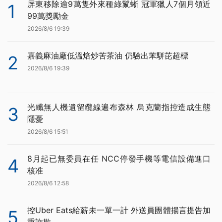
屏東移除逾9萬隻外來種綠鬣蜥 冠軍獵人7個月領近
1
99萬獎勵金
2026/8/6 19:39
嘉義麻油廠低溫焙炒苦茶油 仍驗出苯駢芘超標
2
2026/8/6 19:39
光纖無人機遺留纜線遍布森林 烏克蘭指控造成生態
3
隱憂
2026/8/6 15:51
8月起已無委員在任 NCC停發手機等電信設備進口
4
核准
2026/8/6 12:58
控Uber Eats給薪未一單一計 外送員團體揚言提告加
5