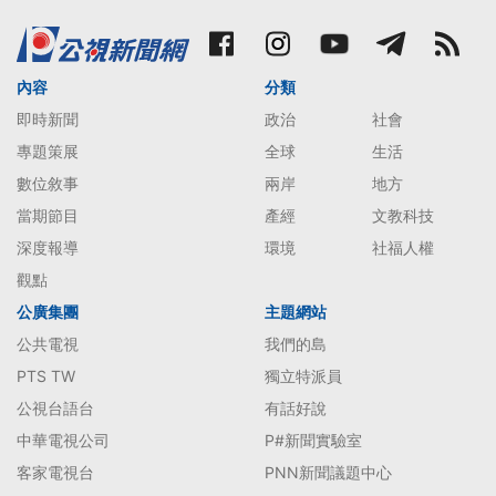
內容
分類
即時新聞
政治
社會
專題策展
全球
生活
數位敘事
兩岸
地方
當期節目
產經
文教科技
深度報導
環境
社福人權
觀點
公廣集團
主題網站
公共電視
我們的島
PTS TW
獨立特派員
公視台語台
有話好說
中華電視公司
P#新聞實驗室
客家電視台
PNN新聞議題中心