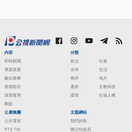
內容
分類
即時新聞
政治
社會
專題策展
全球
生活
數位敘事
兩岸
地方
當期節目
產經
文教科技
深度報導
環境
社福人權
觀點
公廣集團
主題網站
公共電視
我們的島
PTS TW
獨立特派員