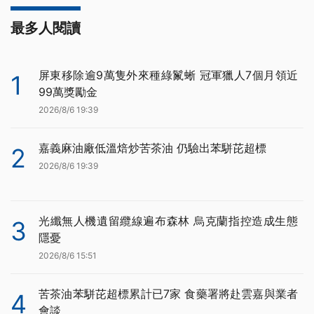
最多人閱讀
屏東移除逾9萬隻外來種綠鬣蜥 冠軍獵人7個月領近
1
99萬獎勵金
2026/8/6 19:39
嘉義麻油廠低溫焙炒苦茶油 仍驗出苯駢芘超標
2
2026/8/6 19:39
光纖無人機遺留纜線遍布森林 烏克蘭指控造成生態
3
隱憂
2026/8/6 15:51
苦茶油苯駢芘超標累計已7家 食藥署將赴雲嘉與業者
4
會談