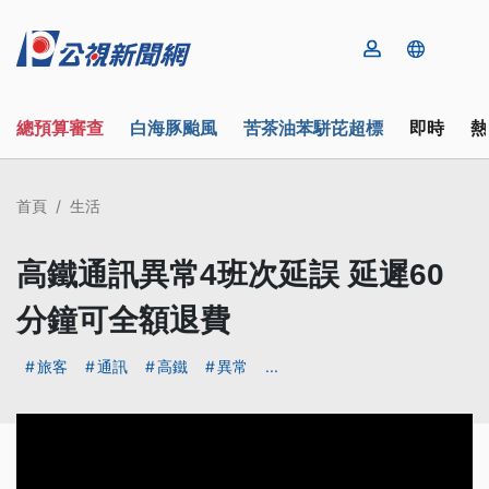
總預算審查
白海豚颱風
苦茶油苯駢芘超標
即時
熱
首頁
生活
高鐵通訊異常4班次延誤 延遲60
分鐘可全額退費
旅客
通訊
高鐵
異常
...