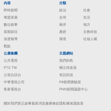
內容
分類
即時新聞
政治
社會
專題策展
全球
生活
數位敘事
兩岸
地方
當期節目
產經
文教科技
深度報導
環境
社福人權
觀點
公廣集團
主題網站
公共電視
我們的島
PTS TW
獨立特派員
公視台語台
有話好說
中華電視公司
P#新聞實驗室
客家電視台
PNN新聞議題中心
關於我們
更正啟事
最新消息
服務條款
隱私權保護政策