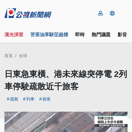
漢光演習
苦茶油苯駢芘超標
即時
熱門議題
影音
首頁
全球
日東急東橫、港未來線突停電 2列
車停駛疏散近千旅客
疏散
列車
旅客