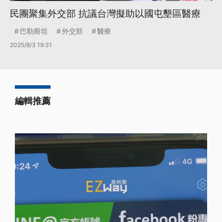
民團聚集外交部 抗議台灣擬助以國屯墾區醫療
巴勒斯坦
外交部
醫療
2025/8/3 19:31
編輯推薦