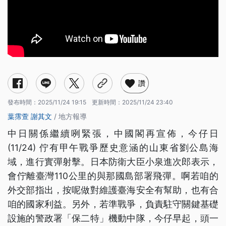
讚
發布時間：
2025/11/24 19:15
更新時間：
2025/11/24 23:40
葉霈萱
謝其文
/ 地方報導
中日關係繼續咧緊張，中國閣再宣佈，今仔日
(11/24) 佇有甲午戰爭歷史意涵的山東省劉公島海
域，進行實彈射擊。日本防衛大臣小泉進次郎表示，
會佇離臺灣110公里的與那國島部署飛彈。啊若咱的
外交部指出，按呢做對維護臺海安全有幫助，也有合
咱的國家利益。另外，若準戰爭，負責駐守關鍵基礎
設施的警政署「保二特」機動中隊，今仔早起，頭一