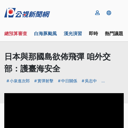
總預算審查
白海豚颱風
漢光演習
即時
熱門議題
日本與那國島欲佈飛彈 咱外交
部：護臺海安全
小泉進次郎
實彈射擊
中日關係
吳志中
...