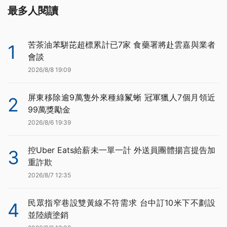
最多人閱讀
苦茶油苯駢芘超標累計已7家 食藥署將赴雲嘉與業者
1
會談
2026/8/8 19:09
屏東移除逾9萬隻外來種綠鬣蜥 冠軍獵人7個月領近
2
99萬獎勵金
2026/8/6 19:39
控Uber Eats給薪未一單一計 外送員團體揚言提告加
3
重詐欺
2026/8/7 12:35
民眾指窄巷設雙黃線不符需求 台中訂10米下不劃設
4
並陸續塗銷