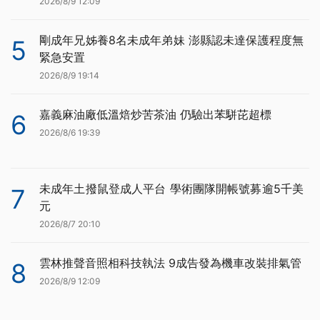
2026/8/9 12:09
剛成年兄姊養8名未成年弟妹 澎縣認未達保護程度無
5
緊急安置
2026/8/9 19:14
嘉義麻油廠低溫焙炒苦茶油 仍驗出苯駢芘超標
6
2026/8/6 19:39
未成年土撥鼠登成人平台 學術團隊開帳號募逾5千美
7
元
2026/8/7 20:10
雲林推聲音照相科技執法 9成告發為機車改裝排氣管
8
2026/8/9 12:09