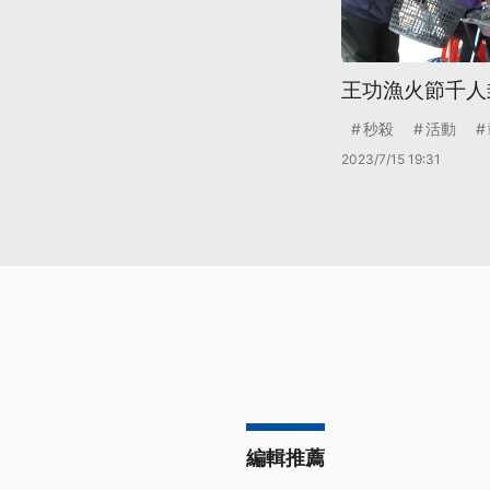
王功漁火節千人封
秒殺
活動
2023/7/15 19:31
編輯推薦