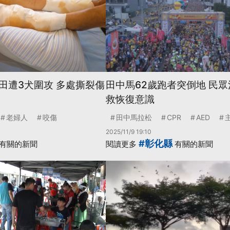
田遭3犬圍攻 多處撕裂傷
田中馬62歲跑者突倒地 民
救恢復意識
老婦人
咬傷
田中馬拉松
CPR
AED
2025/11/9 19:10
#彰化縣
有關的新聞
閱讀更多
有關的新聞