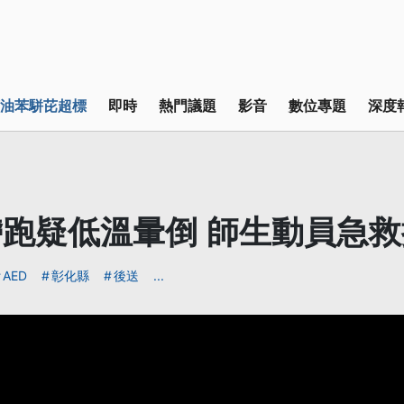
油苯駢芘超標
即時
熱門議題
影音
數位專題
深度
跑疑低溫暈倒 師生動員急
AED
彰化縣
後送
...