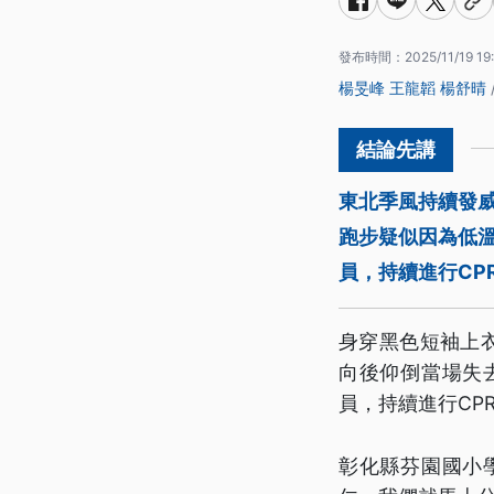
發布時間：
2025/11/19 19
楊旻峰
王龍韜
楊舒晴
東北季風持續發
跑步疑似因為低
員，持續進行CP
身穿黑色短袖上
向後仰倒當場失
員，持續進行CP
彰化縣芬園國小