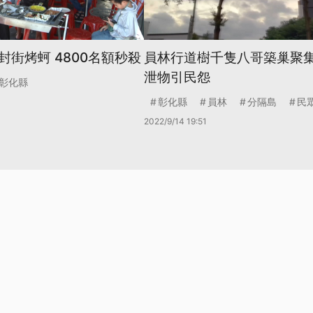
街烤蚵 4800名額秒殺
員林行道樹千隻八哥築巢聚集
泄物引民怨
彰化縣
彰化縣
員林
分隔島
民
2022/9/14 19:51