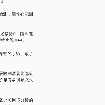
。」
檢測，製作心電圖
迷指數9，隨即進
護病房觀察中。
導管的手術、放了
象署觀測清晨北部最
應先充足暖身與補充水
少10到15分鐘的