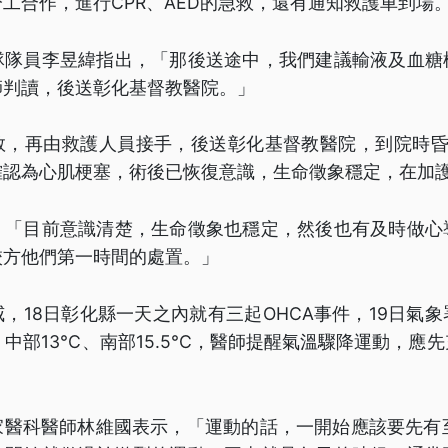
工合作，進行CPR、AED的急救，還有通知救護車到場
隊隊員李昱緯指出，「那後送途中，我們建議輸液及血糖
師判讀，後送彰化基督教醫院。」
救，再由救護人員接手，後送彰化基督教醫院，到院時昏
確認為心肌梗塞，術後已恢復意識，生命徵象穩定，在加
，「目前意識清楚，生命徵象也穩定，然後也有及時做心
校方他們第一時間的處置。」
，18日彰化縣一天之內就有三起OHCA事件，19日氣
C、中部13°C、南部15.5°C，醫師提醒氣溫驟降運動，
醫科醫師林維國表示，「運動的話，一開始應該要先有至