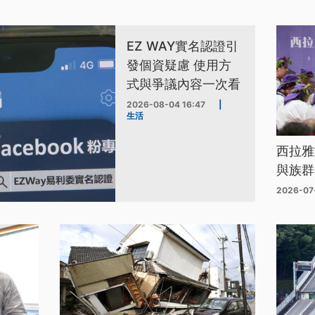
EZ WAY實名認證引
發個資疑慮 使用方
式與爭議內容一次看
2026-08-04 16:47
|
生活
西拉雅
與族群
2026-07