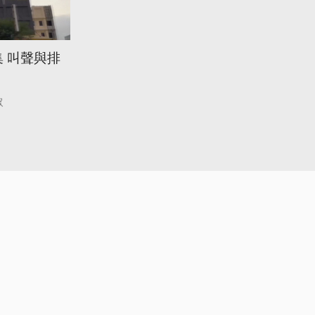
 叫聲與排
眾